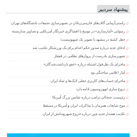
پیشنهاد سردبیر
راستی‌آزمایی گاف‌های فارسی‌زبانان در تصویرسازی تجمعات دانشگاه‌های تهران
رسوایی «آمارسازی» در مونیخ با افشاگری خبرنگار آمریکایی و تصاویر مداربسته
جعل کشته در مشهد با تصویر یک صهیونیست؛
ادعای جدید درباره صدور حکم اعدام برای یک ورزشکار تکذیب شد
تصویرسازی نادرست از پروازهای نظامی در قفقاز
ماجرای یک نقل‌قول اشتباه درباره «عفو بازداشت‌شدگان»
آمار اعلامی ساختگی بود
ماجرای حساب‌های کاربری جعلی لایک‌ها و شاه ایران
دروغ سازی اوپوزوسیون ادامه دارد
ری‌پست جنجالی ترامپ درباره شانس بزرگ آمریکا
موج شایعات همزمان با مذاکرات ایران و آمریکا در مسقط
تکذیب هشدار جدید چین درباره خروج شهروندانش از ایران