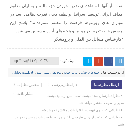
است. آیا آنها با مشاهده‌ی ضربه خوردن حزب الله و بمباران مداوم
اهداف ایرانی توسط اسرائیل و لطمه دیدن قدرت نظامی اسد در
بمباران های روزمره، فرصت را مغتنم شمرده‌اند؟ پاسخ این
پرسش ها به تدریج در روزها و هفته های آینده مشخص می شود‌.
*کارشناس مسائل بین الملل و پژوهشگر
لینک کوتاه
برچسب ها :
جبهه‌های جنگ
،
غرب حلب
،
مخالفان بشار اسد
،
یادداشت تحلیلی
ارسال نظر شما
در انتظار بررسی : 0
مجموع نظرات : 0
انتشار یافته : ۰
نظرات ارسال شده توسط شما، پس از تایید توسط
مدیران سایت منتشر خواهد شد.
نظراتی که حاوی تهمت یا افترا باشد منتشر نخواهد شد.
نظراتی که به غیر از زبان فارسی یا غیر مرتبط با خبر باشد منتشر نخواهد
شد.