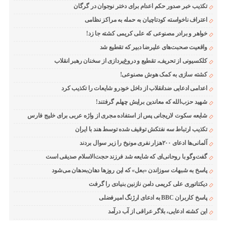
تکذیب خبر صدور حکم اعدام برای دختر نوجوان در گرگان
اعتراف ناخواسته کودتاچیان به حمله به مراکز نظامی
خواهر و برادر مصنوعی که علی کریمی کشته جا زد!
واقعیت صحبت‌های علیرضا دبیر که تقطیع شد
کلکسیونی از تحریف، تقطیع و دروغ‌پردازی از سخنان رهبر انقلاب
کشته سازی به کمک هوش مصنوعی!
اعدامی ادعایی ضدانقلاب از داخل خودرو شایعات را تکذیب کرد
شهید حزب‌الله که معاندین برایش چهلم گرفتند!
شایعه سکوت لاریجانی پس از استفاده مجری از واژه عربی برای خلیج فارس
تکذیب ارتباط سه نفتکش توقیف شده توسط هند با ایران
آلمانی‌ها ادعای ۲۰۰هزار نفری مونیخ را زیر سوال بردند
گفت‌وگو با روحانی‌ای که شایعه شد فرزند حجت‌الاسلام صدیقی است
پاسخ به شبهات سوزاندن «بعل» که این روزها دهان‌به‌دهان می‌شود
دیکتاتوری علی کریمی دامن نازنین بنیادی را گرفت
پاسخ کاربران BBC به ادعای ارژنگ امیرفضلی
این کشته ادعایی، بلاگر عراقی از آب درآمد