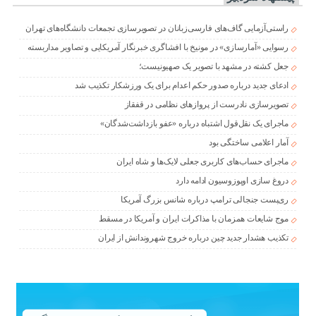
راستی‌آزمایی گاف‌های فارسی‌زبانان در تصویرسازی تجمعات دانشگاه‌های تهران
رسوایی «آمارسازی» در مونیخ با افشاگری خبرنگار آمریکایی و تصاویر مداربسته
جعل کشته در مشهد با تصویر یک صهیونیست؛
ادعای جدید درباره صدور حکم اعدام برای یک ورزشکار تکذیب شد
تصویرسازی نادرست از پروازهای نظامی در قفقاز
ماجرای یک نقل‌قول اشتباه درباره «عفو بازداشت‌شدگان»
آمار اعلامی ساختگی بود
ماجرای حساب‌های کاربری جعلی لایک‌ها و شاه ایران
دروغ سازی اوپوزوسیون ادامه دارد
ری‌پست جنجالی ترامپ درباره شانس بزرگ آمریکا
موج شایعات همزمان با مذاکرات ایران و آمریکا در مسقط
تکذیب هشدار جدید چین درباره خروج شهروندانش از ایران