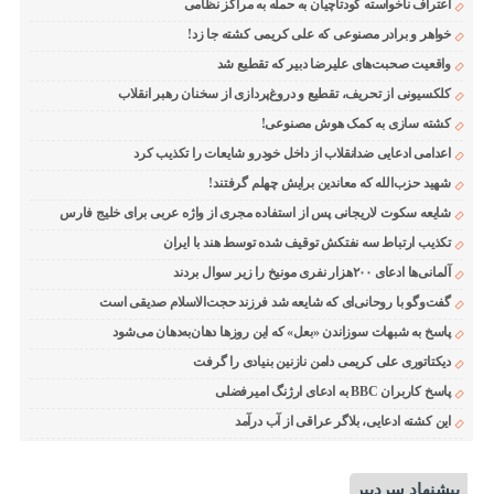
اعتراف ناخواسته کودتاچیان به حمله به مراکز نظامی
خواهر و برادر مصنوعی که علی کریمی کشته جا زد!
واقعیت صحبت‌های علیرضا دبیر که تقطیع شد
کلکسیونی از تحریف، تقطیع و دروغ‌پردازی از سخنان رهبر انقلاب
کشته سازی به کمک هوش مصنوعی!
اعدامی ادعایی ضدانقلاب از داخل خودرو شایعات را تکذیب کرد
شهید حزب‌الله که معاندین برایش چهلم گرفتند!
شایعه سکوت لاریجانی پس از استفاده مجری از واژه عربی برای خلیج فارس
تکذیب ارتباط سه نفتکش توقیف شده توسط هند با ایران
آلمانی‌ها ادعای ۲۰۰هزار نفری مونیخ را زیر سوال بردند
گفت‌وگو با روحانی‌ای که شایعه شد فرزند حجت‌الاسلام صدیقی است
پاسخ به شبهات سوزاندن «بعل» که این روزها دهان‌به‌دهان می‌شود
دیکتاتوری علی کریمی دامن نازنین بنیادی را گرفت
پاسخ کاربران BBC به ادعای ارژنگ امیرفضلی
این کشته ادعایی، بلاگر عراقی از آب درآمد
پیشنهاد سردبیر