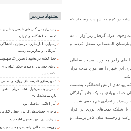
پیشنهاد سردبیر
گزارش دادند: تنها ۶۶ نفر در روز شنبه در غزه به شهادت رسیدند که
راستی‌آزمایی گاف‌های فارسی‌زبانان در 
‌وجوی افراد گرفتار زیر آوار ادامه
تجمعات دانشگاه‌های تهران
ارستان المعمدانی منتقل کردند و
رسوایی «آمارسازی» در مونیخ با افشاگری
آمریکایی و تصاویر مداربسته
جعل کشته در مشهد با تصویر یک صهیونی
 خانه‌ای را در مجاورت مسجد سلطان
ادعای جدید درباره صدور حکم اعدام برای
شرق این شهر را هم مورد هدف قرار
تکذیب شد
شد.
تصویرسازی نادرست از پروازهای نظامی د
که پهپادهای ارتش اشغالگر، به‌سمت
ماجرای یک نقل‌قول اشتباه درباره «عفو
ن حمله پهپادی به یک چادر آوارگان
بازداشت‌شدگان»
ت رسیدند و تعدادی هم زخمی شدند.
آمار اعلامی ساختگی بود
 با شلیک بمب‌های نوری بر فراز
ماجرای حساب‌های کاربری جعلی لایک‌ها و
د رعب و وحشت میان کادر پزشکی و
دروغ سازی اوپوزوسیون ادامه دارد
ری‌پست جنجالی ترامپ درباره شانس بزر