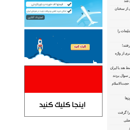
 شد
ی از سخنان
ایعات را
فتند!
ی از واژه
 هند با ایران
 حجت‌الاسلام
زها
 را گرفت