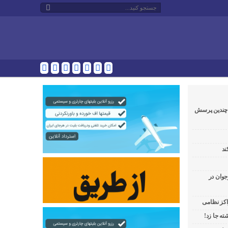
و چندین پرسش
ند
جوان در
راکز نظامی
ه جا زد!