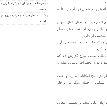
ه
موج شایعات همزمان با مذاکرات ایران و آ
دونزی در شمال غزه از کار افتاد و
مسقط
تکذیب هشدار جدید چین درباره خروج شهر
ایران
اعلام کرد: بیمارستان کمال عدوان
 ما از زمان بازداشت دکتر حسام
هد که دکتر حسام ابوصفیه را آزاد
قف گردد.
ن‌المللی صلیب سرخ گزارش داد که
د و بدون تجهیزات، وسایل نقلیه و
ر غزه هیچ امکاناتی ندارند و اغلب
یار سنگین از جمله سنگ، بتن و فلز
ازمان ملل متحد در نشستی مقابل