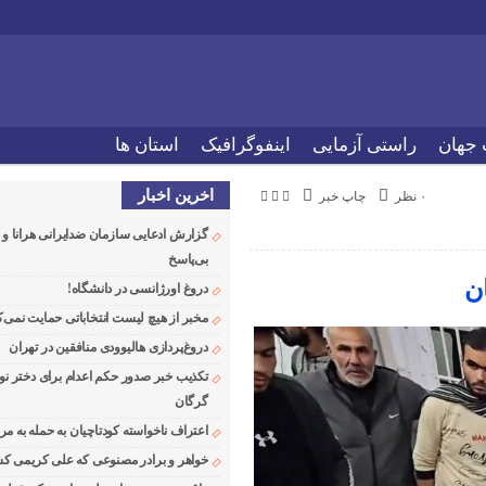
 جهان
راستی آزمایی
اینفوگرافیک
استان ها
اخرین اخبار
۰ نظر
چاپ خبر
گزارش ادعایی سازمان ضدایرانی هرانا 
بی‌پاسخ
ن
دروغ اورژانسی در دانشگاه!
مخبر از هیچ لیست انتخاباتی حمایت نمی‌ک
دروغ‌پردازی هالیوودی منافقین در تهران
تکذیب خبر صدور حکم اعدام برای دختر نو
گرگان
اعتراف ناخواسته کودتاچیان به حمله به م
خواهر و برادر مصنوعی که علی کریمی کشت