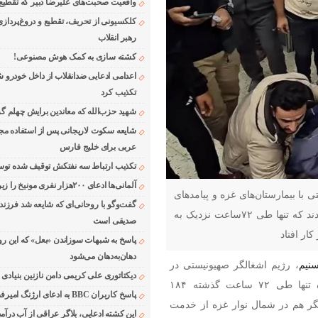
واقعیت صحبت‌های علیرضا دبیر که تقطیع
کلکسیونی از تحریف، تقطیع و دروغ‌پرداز
رهبر انقلاب
کشته سازی به کمک هوش مصنوعی!
اعدامی ادعایی ضدانقلاب از داخل خودرو ش
تکذیب کرد
شهید حزب‌الله که معاندین برایش چهلم گر
شایعه سکوت لاریجانی پس از استفاده مجر
عربی برای خلیج فارس
تکذیب ارتباط سه نفتکش توقیف شده توسط
آلمانی‌ها ادعای ۲۰۰هزار نفری مونیخ را زیر سوال بردند
 با بیمارستان‌های غزه و پیامدهای
گفت‌وگو با روحانی‌ای که شایعه شد فرزند
فاجعه‌بار آن همچنان ادامه دارد، منابع پزشکی غزه اعلام کردند که تنها طی ۷۲ساعت نزدیک به
صدیقی است
پاسخ به شبهات سوزاندن «بعل» که این رو
دهان‌به‌دهان می‌شود
نیم
، رژیم اشغالگر صهیونیستی در
دیکتاتوری علی کریمی دامن نازنین بنیادی
ادامه حملات وحشیانه خود علیه مناطق مختلف نوار غزه تنها طی ۷۲ ساعت گذشته ۱۸۴
پاسخ کاربران BBC به ادعای ارژنگ امیرفضلی
گر هم در شمال نوار غزه از خدمت
این کشته ادعایی، بلاگر عراقی از آب درآمد