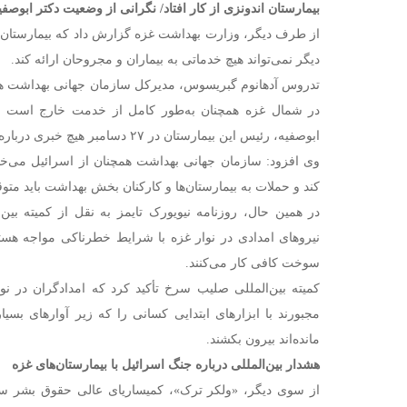
بیمارستان اندونزی از کار افتاد/ نگرانی از وضعیت دکتر ابوصفی
از طرف دیگر، وزارت بهداشت غزه گزارش داد که بیمارستان ان
دیگر نمی‌تواند هیچ خدماتی به بیماران و مجروحان ارائه کند.
تدروس آدهانوم گبریسوس، مدیرکل سازمان جهانی بهداشت هم 
در شمال غزه همچنان به‌طور کامل از خدمت خارج است و
ابوصفیه، رئیس این بیمارستان در ۲۷ دسامبر هیچ خبری درباره سلامتی او نداریم.
وی افزود: سازمان جهانی بهداشت همچنان از اسرائیل می‌خوا
کند و حملات به بیمارستان‌ها و کارکنان بخش بهداشت باید متو
در همین حال، روزنامه نیویورک تایمز به نقل از کمیته بی
نیروهای امدادی در نوار غزه با شرایط خطرناکی مواجه هستن
سوخت کافی کار می‌کنند.
کمیته بین‌المللی صلیب سرخ تأکید کرد که امدادگران در نوا
مجبورند با ابزارهای ابتدایی کسانی را که زیر آوارهای بس
مانده‌اند بیرون بکشند.
هشدار بین‌المللی درباره جنگ اسرائیل با بیمارستان‌های غزه
از سوی دیگر، «ولکر ترک»، کمیساریای عالی حقوق بشر س