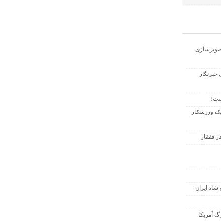
تصویرسازی
 خبرنگار
ست؛
 یک ورزشکار
ر قفقاز
 شاه ایران
گ آمریکا