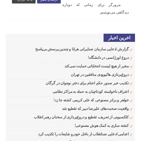
مرورگر برای زمانی که دوباره
دیدگاهی می‌نویسم.
اخرین اخبار
گزارش ادعایی سازمان ضدایرانی هرانا و چندین پرسش بی‌پاسخ
دروغ اورژانسی در دانشگاه!
مخبر از هیچ لیست انتخاباتی حمایت نمی‌کند
دروغ‌پردازی هالیوودی منافقین در تهران
تکذیب خبر صدور حکم اعدام برای دختر نوجوان در گرگان
اعتراف ناخواسته کودتاچیان به حمله به مراکز نظامی
خواهر و برادر مصنوعی که علی کریمی کشته جا زد!
واقعیت صحبت‌های علیرضا دبیر که تقطیع شد
کلکسیونی از تحریف، تقطیع و دروغ‌پردازی از سخنان رهبر انقلاب
کشته سازی به کمک هوش مصنوعی!
اعدامی ادعایی ضدانقلاب از داخل خودرو شایعات را تکذیب کرد