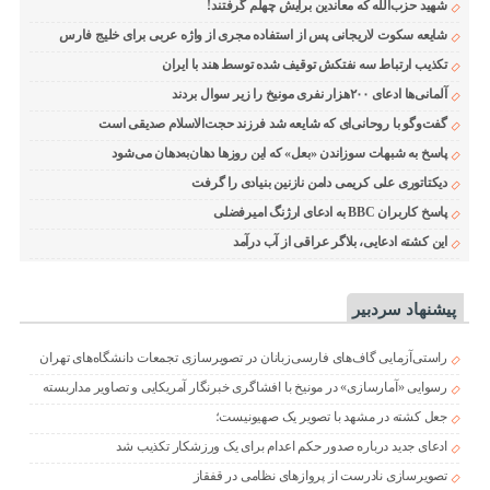
شهید حزب‌الله که معاندین برایش چهلم گرفتند!
شایعه سکوت لاریجانی پس از استفاده مجری از واژه عربی برای خلیج فارس
تکذیب ارتباط سه نفتکش توقیف شده توسط هند با ایران
آلمانی‌ها ادعای ۲۰۰هزار نفری مونیخ را زیر سوال بردند
گفت‌وگو با روحانی‌ای که شایعه شد فرزند حجت‌الاسلام صدیقی است
پاسخ به شبهات سوزاندن «بعل» که این روزها دهان‌به‌دهان می‌شود
دیکتاتوری علی کریمی دامن نازنین بنیادی را گرفت
پاسخ کاربران BBC به ادعای ارژنگ امیرفضلی
این کشته ادعایی، بلاگر عراقی از آب درآمد
پیشنهاد سردبیر
راستی‌آزمایی گاف‌های فارسی‌زبانان در تصویرسازی تجمعات دانشگاه‌های تهران
رسوایی «آمارسازی» در مونیخ با افشاگری خبرنگار آمریکایی و تصاویر مداربسته
جعل کشته در مشهد با تصویر یک صهیونیست؛
ادعای جدید درباره صدور حکم اعدام برای یک ورزشکار تکذیب شد
تصویرسازی نادرست از پروازهای نظامی در قفقاز