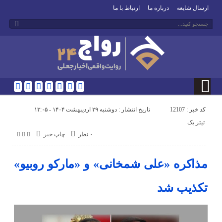
ارسال شایعه
درباره ما
ارتباط با ما
کد خبر : 12107
تاریخ انتشار : دوشنبه ۲۹ اردیبهشت ۱۴۰۴ - ۱۳:۰۵
تیتر یک
۰ نظر
چاپ خبر
مذاکره «علی شمخانی» و «مارکو روبیو»
تکذیب شد