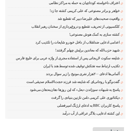
اعتراف ناخواسته کودتاچیان به حمله به مراکز نظامی
خواهر و برادر مصنوعی که علی کریمی کشته جا زد!
واقعیت صحبت‌های علیرضا دبیر که تقطیع شد
کلکسیونی از تحریف، تقطیع و دروغ‌پردازی از سخنان رهبر انقلاب
کشته سازی به کمک هوش مصنوعی!
اعدامی ادعایی ضدانقلاب از داخل خودرو شایعات را تکذیب کرد
شهید حزب‌الله که معاندین برایش چهلم گرفتند!
شایعه سکوت لاریجانی پس از استفاده مجری از واژه عربی برای خلیج فارس
تکذیب ارتباط سه نفتکش توقیف شده توسط هند با ایران
آلمانی‌ها ادعای ۲۰۰هزار نفری مونیخ را زیر سوال بردند
گفت‌وگو با روحانی‌ای که شایعه شد فرزند حجت‌الاسلام صدیقی است
پاسخ به شبهات سوزاندن «بعل» که این روزها دهان‌به‌دهان می‌شود
دیکتاتوری علی کریمی دامن نازنین بنیادی را گرفت
پاسخ کاربران BBC به ادعای ارژنگ امیرفضلی
این کشته ادعایی، بلاگر عراقی از آب درآمد