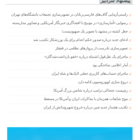
پیشنهاد سردبیر
راستی‌آزمایی گاف‌های فارسی‌زبانان در تصویرسازی تجمعات دانشگاه‌های تهران
رسوایی «آمارسازی» در مونیخ با افشاگری خبرنگار آمریکایی و تصاویر مداربسته
جعل کشته در مشهد با تصویر یک صهیونیست؛
ادعای جدید درباره صدور حکم اعدام برای یک ورزشکار تکذیب شد
تصویرسازی نادرست از پروازهای نظامی در قفقاز
ماجرای یک نقل‌قول اشتباه درباره «عفو بازداشت‌شدگان»
آمار اعلامی ساختگی بود
ماجرای حساب‌های کاربری جعلی لایک‌ها و شاه ایران
دروغ سازی اوپوزوسیون ادامه دارد
ری‌پست جنجالی ترامپ درباره شانس بزرگ آمریکا
موج شایعات همزمان با مذاکرات ایران و آمریکا در مسقط
تکذیب هشدار جدید چین درباره خروج شهروندانش از ایران