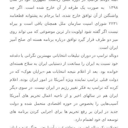
۱۳۹۸ به صورت یک طرفه از آن خارج شده است. اگر چه
واشنگتن از آن توافق خارج شده، اما برجام به پشتوانه قطعنامه
۲۲۳۱ شورای امنیت سازمان ملل همچنان باقی است و بیراه
نیست اگر گفته شود اولویت دار ترین موضوعی که می تواند روی
میز دو طرف قرار گیرد توافق درباره برنامه هسته ای صلح آمیز
ایران است.
دونالد ترامپ در دوران تبلیغات انتخاباتی مهمترین نگرانی یا دغدغه
خود نسبت به ایران را ممانعت از دستیابی ایران به سلاح هسته‌ای
خوانده بود. بعد از اعلام نتیجه انتخابات هم «برایان هوک» که در
دولت قبلی ترامپ نماینده ویژه آمریکا در امور ایران بوده، اعلام
کرده که ترامپ به فکر تغییر رژیم در ایران نیست. در سوی دیگر
ایران هم در سالهای اخیر و از ناحیه اعمال تحریم های آمریکا
آسیب‌هایی را بخصوص در حوزه اقتصادی متحمل شده و دولت
جدید در ایران بر رفع تحریم ها برای اجرایی کردن برنامه های
توسعه ای خود اهتمام دارد.
تحولات یک ساله اخیر در منطقه غرب آسیا یعنی جنگ غزه و لبنان