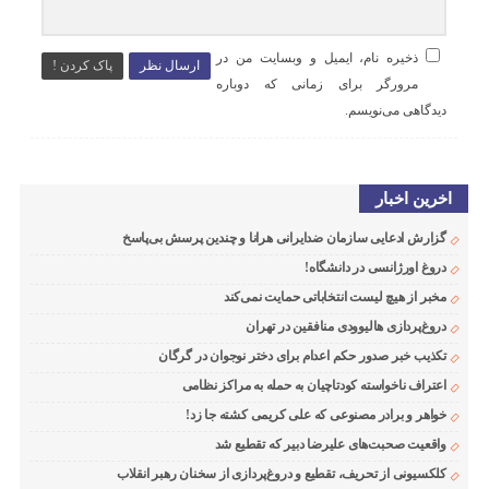
ذخیره نام، ایمیل و وبسایت من در
ارسال نظر
پاک کردن !
مرورگر برای زمانی که دوباره
دیدگاهی می‌نویسم.
اخرین اخبار
گزارش ادعایی سازمان ضدایرانی هرانا و چندین پرسش بی‌پاسخ
دروغ اورژانسی در دانشگاه!
مخبر از هیچ لیست انتخاباتی حمایت نمی‌کند
دروغ‌پردازی هالیوودی منافقین در تهران
تکذیب خبر صدور حکم اعدام برای دختر نوجوان در گرگان
اعتراف ناخواسته کودتاچیان به حمله به مراکز نظامی
خواهر و برادر مصنوعی که علی کریمی کشته جا زد!
واقعیت صحبت‌های علیرضا دبیر که تقطیع شد
کلکسیونی از تحریف، تقطیع و دروغ‌پردازی از سخنان رهبر انقلاب