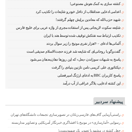
کشته سازی به کمک هوش مصنوعی!
اعدامی ادعایی ضدانقلاب از داخل خودرو شایعات را تکذیب کرد
شهید حزب‌الله که معاندین برایش چهلم گرفتند!
شایعه سکوت لاریجانی پس از استفاده مجری از واژه عربی برای خلیج فارس
تکذیب ارتباط سه نفتکش توقیف شده توسط هند با ایران
آلمانی‌ها ادعای ۲۰۰هزار نفری مونیخ را زیر سوال بردند
گفت‌وگو با روحانی‌ای که شایعه شد فرزند حجت‌الاسلام صدیقی است
پاسخ به شبهات سوزاندن «بعل» که این روزها دهان‌به‌دهان می‌شود
دیکتاتوری علی کریمی دامن نازنین بنیادی را گرفت
پاسخ کاربران BBC به ادعای ارژنگ امیرفضلی
این کشته ادعایی، بلاگر عراقی از آب درآمد
پیشنهاد سردبیر
راستی‌آزمایی گاف‌های فارسی‌زبانان در تصویرسازی تجمعات دانشگاه‌های تهران
رسوایی «آمارسازی» در مونیخ با افشاگری خبرنگار آمریکایی و تصاویر مداربسته
جعل کشته در مشهد با تصویر یک صهیونیست؛