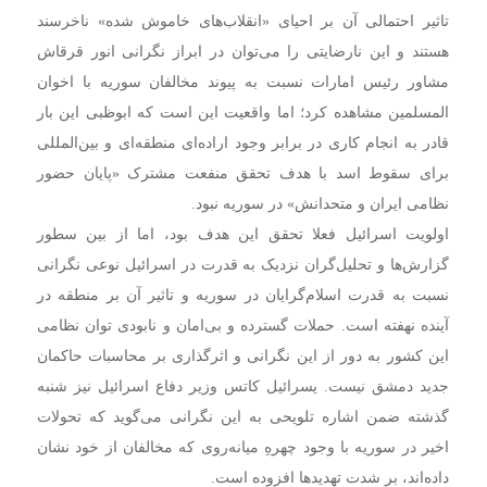
تاثیر احتمالی آن بر احیای «انقلاب‌های خاموش شده» ناخرسند
هستند و این نارضایتی را می‌توان در ابراز نگرانی انور قرقاش
مشاور رئیس امارات نسبت به پیوند مخالفان سوریه با اخوان
المسلمین مشاهده کرد؛ اما واقعیت این است که ابوظبی این بار
قادر به انجام کاری در برابر وجود اراده‌‎ای منطقه‌ای و بین‌المللی
برای سقوط اسد با هدف تحقق منفعت مشترک «پایان حضور
نظامی ایران و متحدانش» در سوریه نبود.
اولویت اسرائیل فعلا تحقق این هدف بود، اما از بین سطور
گزارش‌ها و تحلیل‌گران نزدیک به قدرت در اسرائیل نوعی نگرانی
نسبت به قدرت اسلام‌‎گرایان در سوریه و تاثیر آن بر منطقه در
آینده نهفته است. حملات گسترده و بی‌امان و نابودی توان نظامی
این کشور به دور از این نگرانی و اثرگذاری بر محاسبات حاکمان
جدید دمشق نیست. یسرائیل کاتس وزیر دفاع اسرائیل نیز شنبه
گذشته ضمن اشاره تلویحی به این نگرانی می‌گوید که تحولات
اخیر در سوریه با وجود چهرهِ میانه‌روی که مخالفان از خود نشان
داده‌اند، بر شدت تهدیدها افزوده است.