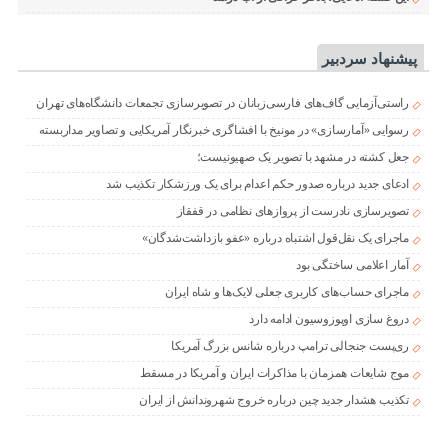
پیشنهاد سردبیر
راستی‌آزمایی گاف‌های فارسی‌زبانان در تصویرسازی تجمعات دانشگاه‌های تهران
رسوایی «آمارسازی» در مونیخ با افشاگری خبرنگار آمریکایی و تصاویر مداربسته
جعل کشته در مشهد با تصویر یک صهیونیست؛
ادعای جدید درباره صدور حکم اعدام برای یک ورزشکار تکذیب شد
تصویرسازی نادرست از پروازهای نظامی در قفقاز
ماجرای یک نقل‌قول اشتباه درباره «عفو بازداشت‌شدگان»
آمار اعلامی ساختگی بود
ماجرای حساب‌های کاربری جعلی لایک‌ها و شاه ایران
دروغ سازی اوپوزوسیون ادامه دارد
ری‌پست جنجالی ترامپ درباره شانس بزرگ آمریکا
موج شایعات همزمان با مذاکرات ایران و آمریکا در مسقط
تکذیب هشدار جدید چین درباره خروج شهروندانش از ایران