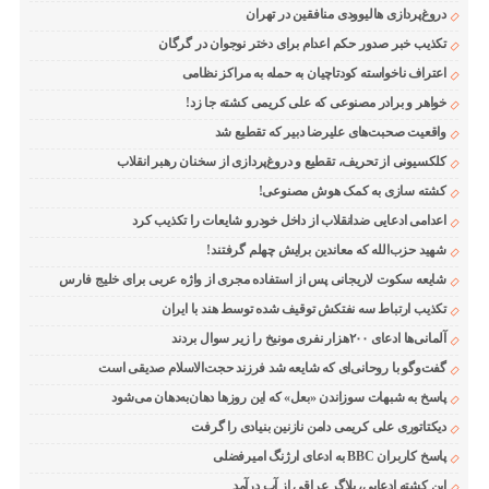
دروغ‌پردازی هالیوودی منافقین در تهران
تکذیب خبر صدور حکم اعدام برای دختر نوجوان در گرگان
اعتراف ناخواسته کودتاچیان به حمله به مراکز نظامی
خواهر و برادر مصنوعی که علی کریمی کشته جا زد!
واقعیت صحبت‌های علیرضا دبیر که تقطیع شد
کلکسیونی از تحریف، تقطیع و دروغ‌پردازی از سخنان رهبر انقلاب
کشته سازی به کمک هوش مصنوعی!
اعدامی ادعایی ضدانقلاب از داخل خودرو شایعات را تکذیب کرد
شهید حزب‌الله که معاندین برایش چهلم گرفتند!
شایعه سکوت لاریجانی پس از استفاده مجری از واژه عربی برای خلیج فارس
تکذیب ارتباط سه نفتکش توقیف شده توسط هند با ایران
آلمانی‌ها ادعای ۲۰۰هزار نفری مونیخ را زیر سوال بردند
گفت‌وگو با روحانی‌ای که شایعه شد فرزند حجت‌الاسلام صدیقی است
پاسخ به شبهات سوزاندن «بعل» که این روزها دهان‌به‌دهان می‌شود
دیکتاتوری علی کریمی دامن نازنین بنیادی را گرفت
پاسخ کاربران BBC به ادعای ارژنگ امیرفضلی
این کشته ادعایی، بلاگر عراقی از آب درآمد