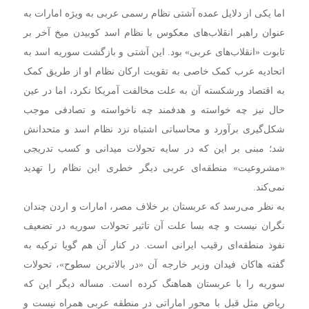
اما یکی از دلایل عمده آشتی نظام رسمی عربی به ویژه امارات به
عنوان راهبر انقلاب‌های معکوس با نظام اسد کوبیدن میخ آخر بر
تابوت «انقلاب‌‎های عربی» بود. این آشتی و بازگشت سوریه اسد به
اتحادیه عرب کمک خاصی به تقویت ارکان نظام او از طریق کمک
به اقتصاد ورشکسته آن به علت مخالفت آمریکا نکرد، اما در عین
حال نیز چه خواسته و هدفمند چه ناخواسته و تصادفی موجب
شکل‌گیری برآورد و محاسباتی اشتباه نزد نظام اسد و متحدانش
شد؛ مبنی بر این که در سایه تحولات میدانی و کسب تدریجی
«مشروعیت» منطقه‌ای عربی دیگر خطری این نظام را تهدید
نمی‌کند.
به نظر می‌رسد که عربستان بر خلاف مصر، امارات و اردن چندان
نگران نیست و چه بسا علت آن تاثیر تحولات سوریه در تضعیف
نفوذ منطقه‌ای رقیب ایرانی است. در کنار آن هم گویا ترکیه به
گفته هاکان فیدان وزیر خارجه آن «در بالاترین سطوح»، تحولات
سوریه را با عربستان هماهنگ کرده است. مساله دیگر این که
ریاض مثل قبل با محور اماراتی در منطقه عربی همراه نیست و