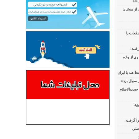
 شد
ی از سخنان
ایعات را
فتند!
ی از واژه
 هند با ایران
 حجت‌الاسلام
زها
 را گرفت