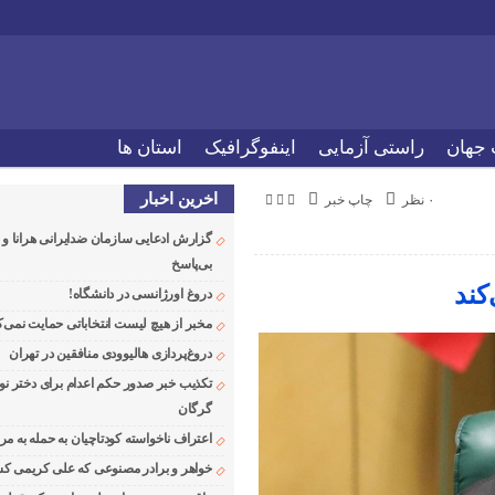
 جهان
راستی آزمایی
اینفوگرافیک
استان ها
اخرین اخبار
۰ نظر
چاپ خبر
گزارش ادعایی سازمان ضدایرانی هرانا 
بی‌پاسخ
کند
دروغ اورژانسی در دانشگاه!
مخبر از هیچ لیست انتخاباتی حمایت نمی‌ک
دروغ‌پردازی هالیوودی منافقین در تهران
تکذیب خبر صدور حکم اعدام برای دختر نو
گرگان
اعتراف ناخواسته کودتاچیان به حمله به م
خواهر و برادر مصنوعی که علی کریمی کشت