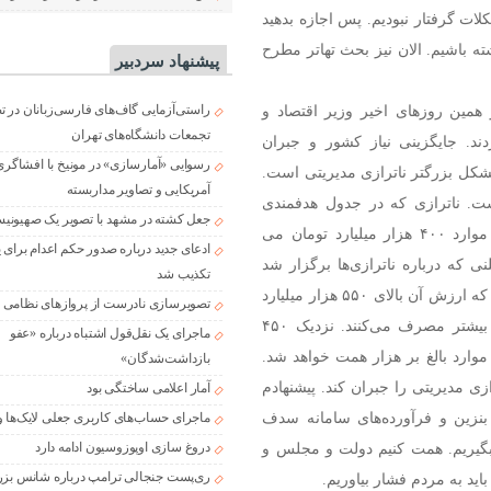
ات گرفتار نبودیم. پس اجازه بدهید
ته باشیم. الان نیز بحث تهاتر مطرح
پیشنهاد سردبیر
مین روزهای اخیر وزیر اقتصاد و
راستی‌آزمایی گاف‌های فارسی‌زبانان در 
تجمعات دانشگاه‌های تهران
. جایگزینی نیاز کشور و جبران
رسوایی «آمارسازی» در مونیخ با افشاگری
مشکل بزرگتر ناترازی مدیریتی است.
آمریکایی و تصاویر مداربسته
۱هزار میلیارد تومان است. ناترازی که در جدول هدفمندی
جعل کشته در مشهد با تصویر یک صهیونی
صحبت می‌کنندحدود ۲۷۰ هزار میلیارد تومان است که این موارد ۴۰۰ هزار میلیارد تومان می
ادعای جدید درباره صدور حکم اعدام برای
که درباره ناترازی‌ها برگزار شد
تکذیب شد
بحث ۳۰ میلیون لیتر قاچاق فرآورده‌های نفتی را مطرح کردند که ارزش آن بالای ۵۵۰ هزار میلیارد
تصویرسازی نادرست از پروازهای نظامی د
شریعتی افزود: خودروهای پرمصرف ۲۸ درصد بیشتر مصرف می‌کنند. نزدیک ۴۵۰
ماجرای یک نقل‌قول اشتباه درباره «عفو
وارد بالغ بر هزار همت خواهد شد.
بازداشت‌شدگان»
ی مدیریتی را جبران کند. پیشنهادم
آمار اعلامی ساختگی بود
فزایش قیمت بنزین و فرآورده‌های سامانه سدف
ماجرای حساب‌های کاربری جعلی لایک‌ها و
ا بگیریم. همت کنیم دولت و مجلس و
دروغ سازی اوپوزوسیون ادامه دارد
ری‌پست جنجالی ترامپ درباره شانس بزر
اید به مردم فشار بیاوریم.