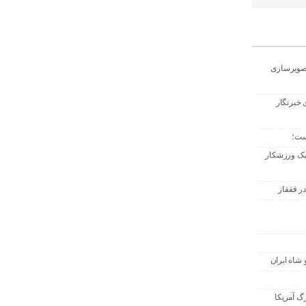
تصویرسازی
 خبرنگار
ست؛
 یک ورزشکار
ر قفقاز
 شاه ایران
گ آمریکا