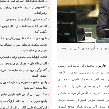
واقعیت صحبت‌های علیرضا دبیر که تقطیع
کلکسیونی از تحریف، تقطیع و دروغ‌پرداز
رهبر انقلاب
کشته سازی به کمک هوش مصنوعی!
اعدامی ادعایی ضدانقلاب از داخل خودرو ش
تکذیب کرد
شهید حزب‌الله که معاندین برایش چهلم گر
شایعه سکوت لاریجانی پس از استفاده مجر
ین و فرآورده‌های نفتی در دست
عربی برای خلیج فارس
تکذیب ارتباط سه نفتکش توقیف شده توسط
آلمانی‌ها ادعای ۲۰۰هزار نفری مونیخ را زیر سوال بردند
 فارس
، محمدباقر قالیباف، رئیس
گفت‌وگو با روحانی‌ای که شایعه شد فرزند
 در جریان بررسی بندی از لایحه
صدیقی است
کرد: بند الف ماده یک قانون هدفمندی
پاسخ به شبهات سوزاندن «بعل» که این رو
یمت فرآورده‌های نفتی را به قیمت
دهان‌به‌دهان می‌شود
ه داد: درحال حاضر از برنامه ششم
دیکتاتوری علی کریمی دامن نازنین بنیادی
عیین قیمت بنزین هنوز در دست دولت
پاسخ کاربران BBC به ادعای ارژنگ امیرفضلی
ه است. اگر دولت همان موقع قیمت
این کشته ادعایی، بلاگر عراقی از آب درآمد