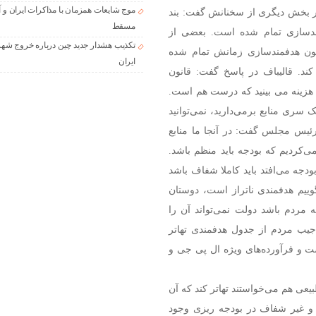
موج شایعات همزمان با مذاکرات ایران و آ
 بخش دیگری از سخنانش گفت: بند
مسقط
مندسازی تمام شده است. بعضی از
تکذیب هشدار جدید چین درباره خروج شهر
قانون هدفمندسازی زمانش تمام شده
ایران
کند.
قالیباف در پاسخ گفت: قانون
حل هزینه می بینید که درست هم است.
 سری منابع برمی‌دارید، نمی‌توانید
یس مجلس گفت: در آنجا ما منابع
‌کردیم که بودجه باید منظم باشد.
ودجه می‌افتد باید کاملا شفاف باشد
گوییم هدفمندی ناتراز است، دوستان
ارانه مردم باشد دولت نمی‌تواند آن را
جیب مردم از جدول هدفمندی تهاتر
ه که جز ۵ فرآورده اصلی است و فرآورده‌های ویژه ال پی جی و
بیعی هم می‌خواستند تهاتر کند که آن
و غیر شفاف در بودجه ریزی وجود