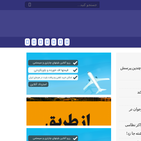
و چندین پرسش
ند
جوان در
راکز نظامی
ه جا زد!