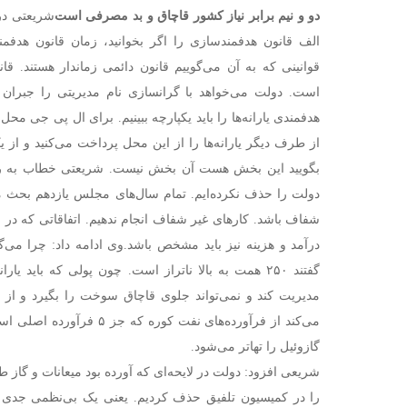
دو و نیم برابر نیاز کشور قاچاق و بد مصرفی است
شریعتی در
الف قانون هدفمندسازی را اگر بخوانید، زمان قانون هدف
قوانینی که به آن می‌گوییم قانون دائمی زماندار هستند. 
است. دولت می‌خواهد با گرانسازی نام مدیریتی را جبران 
هدفمندی یارانه‌ها را باید یکپارچه ببینیم. برای ال پی جی م
از طرف دیگر یارانه‌ها را از این محل پرداخت می‌کنید و از یک
بگویید این بخش هست آن بخش نیست.
شریعتی خطاب به رئ
دولت را حذف نکرده‌ایم. تمام سال‌های مجلس یازدهم بحث می
شفاف باشد. کارهای غیر شفاف انجام ندهیم. اتفاقاتی که در ب
درآمد و هزینه نیز باید مشخص باشد.
وی ادامه داد: چرا می‌
گفتند ۲۵۰ همت به بالا ناتراز است. چون پولی که باید ی
مدیریت کند و نمی‌تواند جلوی قاچاق سوخت را بگیرد و از 
می‌کند از فرآورده‌های نفت کور
گازوئیل را تهاتر می‌شود.
شریعی افزود: دولت در لایحه‌ای که آورده بود میعانات و گاز ط
را در کمیسیون تلفیق حذف کردیم. یعنی یک بی‌نظمی جدی 