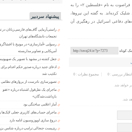
پیشتر نیروهای مسلح یمن اعلام کردند که یک موشک بالستیک فراصوت به نام «فلسطین ۲» را به
یک کرده‌اند. به گفته این نیروها،
پیشنهاد سردبیر
های دفاعی اسرائیل در رهگیری آن
راستی‌آزمایی گاف‌های فارسی‌زبانان در 
تجمعات دانشگاه‌های تهران
رسوایی «آمارسازی» در مونیخ با افشاگری
نک کوتاه
آمریکایی و تصاویر مداربسته
جعل کشته در مشهد با تصویر یک صهیونی
ادعای جدید درباره صدور حکم اعدام برای
تکذیب شد
انتظار بررسی : 0
مجموع نظرات : 0
تصویرسازی نادرست از پروازهای نظامی د
 خواهد شد.
ماجرای یک نقل‌قول اشتباه درباره «عفو
بازداشت‌شدگان»
هد شد.
آمار اعلامی ساختگی بود
ماجرای حساب‌های کاربری جعلی لایک‌ها و
دروغ سازی اوپوزوسیون ادامه دارد
ری‌پست جنجالی ترامپ درباره شانس بزر