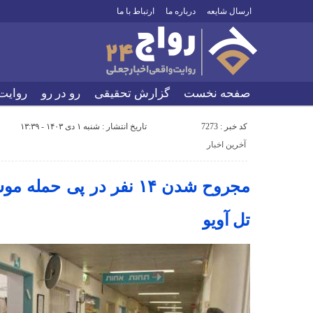
ارسال شایعه
درباره ما
ارتباط با ما
صفحه نخست
گزارش تحقیقی
رو در رو
روایت
کد خبر : 7273
تاریخ انتشار : شنبه ۱ دی ۱۴۰۳ - ۱۳:۳۹
آخرین اخبار
مجروح شدن ۱۴ نفر در پی ح
تل آویو