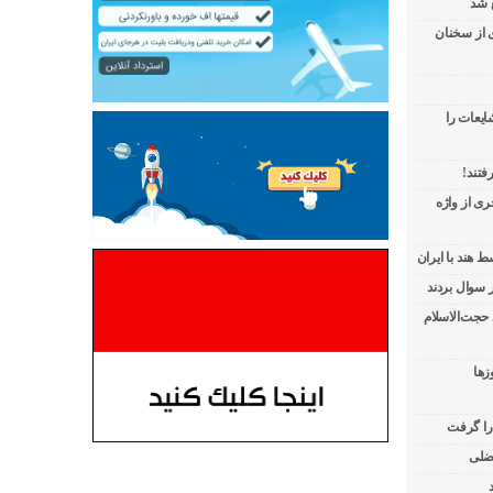
 شد
ی از سخنان
ایعات را
فتند!
ی از واژه
 هند با ایران
 حجت‌الاسلام
زها
 را گرفت