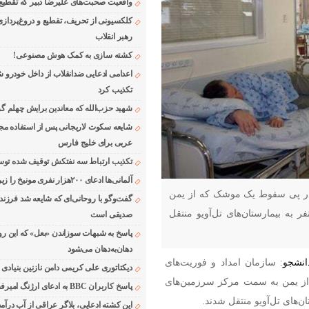
واقعیت صحبت‌های علیرضا دبیر که تقطیع
کلکسیونی از تحریف، تقطیع و دروغ‌پرداز
رهبر انقلاب
کشته سازی به کمک هوش مصنوعی!
اعدامی ادعایی ضدانقلاب از داخل خودرو ش
تکذیب کرد
شهید حزب‌الله که معاندین برایش چهلم گر
شایعه سکوت لاریجانی پس از استفاده مجر
عربی برای خلیج فارس
تکذیب ارتباط سه نفتکش توقیف شده توسط
آلمانی‌ها ادعای ۲۰۰هزار نفری مونیخ را زیر سوال بردند
 در پی سقوط یک موشک که از یمن
گفت‌وگو با روحانی‌ای که شایعه شد فرزند
مت مرکز سرزمین‌های اشغالی شلیک شده بود، ۱۴ نفر به بیمارستان‌های تل‌آویو منتقل
صدیقی است
پاسخ به شبهات سوزاندن «بعل» که این رو
دهان‌به‌دهان می‌شود
انشجو
: سازمان امداد و فوریت‌های
دیکتاتوری علی کریمی دامن نازنین بنیادی
از یمن به سمت مرکز سرزمین‌های
پاسخ کاربران BBC به ادعای ارژنگ امیرفضلی
این کشته ادعایی، بلاگر عراقی از آب درآمد