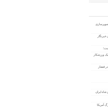
تصویرسازی
 خبرنگار
ست؛
 یک ورزشکار
ر قفقاز
 شاه ایران
گ آمریکا