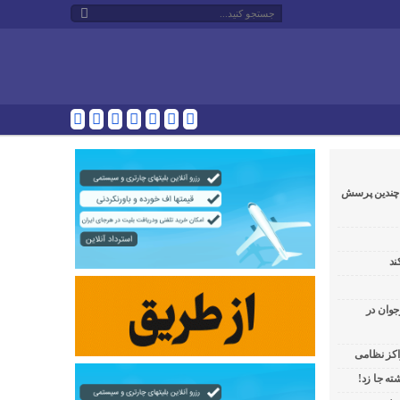
و چندین پرسش
ند
جوان در
راکز نظامی
ه جا زد!