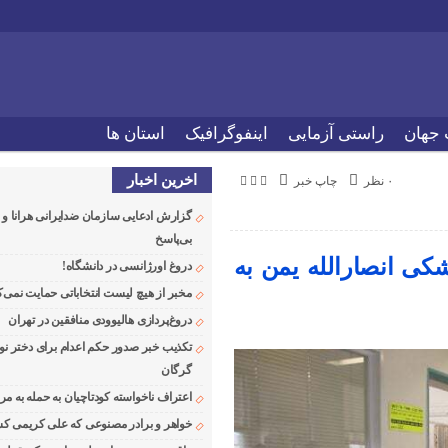
 جهان
راستی آزمایی
اینفوگرافیک
استان ها
اخرین اخبار
۰ نظر
چاپ خبر
گزارش ادعایی سازمان ضدایرانی هرانا 
بی‌پاسخ
مله موشکی انصارالله یمن به
دروغ اورژانسی در دانشگاه!
مخبر از هیچ لیست انتخاباتی حمایت نمی‌ک
دروغ‌پردازی هالیوودی منافقین در تهران
تکذیب خبر صدور حکم اعدام برای دختر نو
گرگان
اعتراف ناخواسته کودتاچیان به حمله به م
خواهر و برادر مصنوعی که علی کریمی کشت