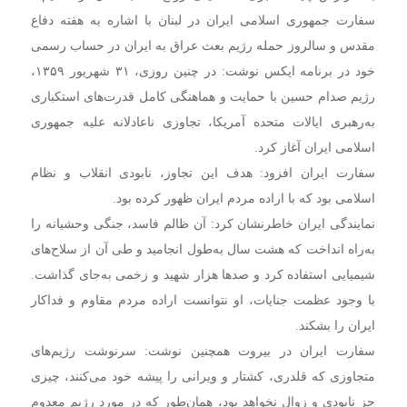
سفارت جمهوری اسلامی ایران در لبنان با اشاره به هفته دفاع
مقدس و سالروز حمله رژیم بعث عراق به ایران در حساب رسمی
خود در برنامه ایکس نوشت: در چنین روزی، ۳۱ شهریور ۱۳۵۹،
رژیم صدام حسین با حمایت و هماهنگی کامل قدرت‌های استکباری
به‌رهبری ایالات متحده آمریکا، تجاوزی ناعادلانه علیه جمهوری
اسلامی ایران آغاز کرد.
سفارت ایران افزود: هدف این تجاوز، نابودی انقلاب و نظام
اسلامی بود که با اراده مردم ایران ظهور کرده بود.
نمایندگی ایران خاطرنشان کرد: آن ظالم فاسد، جنگی وحشیانه را
به‌راه انداخت که هشت سال به‌طول انجامید و طی آن از سلاح‌های
شیمیایی استفاده کرد و صدها هزار شهید و زخمی به‌جای گذاشت.
با وجود عظمت جنایات، او نتوانست اراده مردم مقاوم و فداکار
ایران را بشکند.
سفارت ایران در بیروت همچنین نوشت: سرنوشت رژیم‌های
متجاوزی که قلدری، کشتار و ویرانی را پیشه خود می‌کنند، چیزی
جز نابودی و زوال نخواهد بود، همان‌طور که در مورد رژیم معدوم