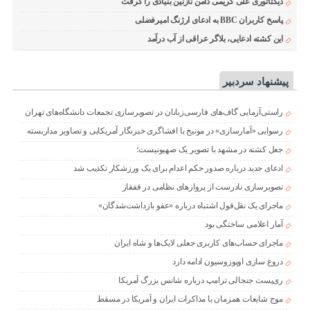
دیکتاتوری علی کریمی دامن نازنین بنیادی را گرفت
پاسخ کاربران BBC به ادعای ارژنگ امیرفضلی
این کشته ادعایی، بلاگر عراقی از آب درآمد
پیشنهاد سردبیر
راستی‌آزمایی گاف‌های فارسی‌زبانان در تصویرسازی تجمعات دانشگاه‌های تهران
رسوایی «آمارسازی» در مونیخ با افشاگری خبرنگار آمریکایی و تصاویر مداربسته
جعل کشته در مشهد با تصویر یک صهیونیست؛
ادعای جدید درباره صدور حکم اعدام برای یک ورزشکار تکذیب شد
تصویرسازی نادرست از پروازهای نظامی در قفقاز
ماجرای یک نقل‌قول اشتباه درباره «عفو بازداشت‌شدگان»
آمار اعلامی ساختگی بود
ماجرای حساب‌های کاربری جعلی لایک‌ها و شاه ایران
دروغ سازی اوپوزوسیون ادامه دارد
ری‌پست جنجالی ترامپ درباره شانس بزرگ آمریکا
موج شایعات همزمان با مذاکرات ایران و آمریکا در مسقط