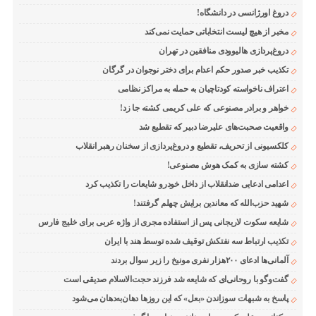
دروغ اورژانسی در دانشگاه!
مخبر از هیچ لیست انتخاباتی حمایت نمی‌کند
دروغ‌پردازی هالیوودی منافقین در تهران
تکذیب خبر صدور حکم اعدام برای دختر نوجوان در گرگان
اعتراف ناخواسته کودتاچیان به حمله به مراکز نظامی
خواهر و برادر مصنوعی که علی کریمی کشته جا زد!
واقعیت صحبت‌های علیرضا دبیر که تقطیع شد
کلکسیونی از تحریف، تقطیع و دروغ‌پردازی از سخنان رهبر انقلاب
کشته سازی به کمک هوش مصنوعی!
اعدامی ادعایی ضدانقلاب از داخل خودرو شایعات را تکذیب کرد
شهید حزب‌الله که معاندین برایش چهلم گرفتند!
شایعه سکوت لاریجانی پس از استفاده مجری از واژه عربی برای خلیج فارس
تکذیب ارتباط سه نفتکش توقیف شده توسط هند با ایران
آلمانی‌ها ادعای ۲۰۰هزار نفری مونیخ را زیر سوال بردند
گفت‌وگو با روحانی‌ای که شایعه شد فرزند حجت‌الاسلام صدیقی است
پاسخ به شبهات سوزاندن «بعل» که این روزها دهان‌به‌دهان می‌شود