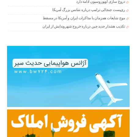
دروغ سازی اوپوزوسیون ادامه دارد
ری‌پست جنجالی ترامپ درباره شانس بزرگ آمریکا
موج شایعات همزمان با مذاکرات ایران و آمریکا در مسقط
تکذیب هشدار جدید چین درباره خروج شهروندانش از ایران