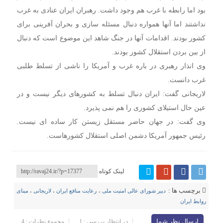
بود اما رابطه با غرب هم وجود داشت. رهبران ایران عنادی به غرب
نداشتند اما آنها همواره دنبال مسئله سازی و‌ بحران آفرینی برای
کشور بودند. اقدامات آنها در جنگ شاهد این موضوع است که دنبال
از بین بردن استقلال کشور بودند.
وی انذار رهبری در باره غرب و آمریکا را ناشی از تسلط طلبی
غرب دانست.
لاریجانی گفت: ایران دنبال تسلط به کشورهای دیگر نیست و در
عین حال استیلای کشوری را هم نمی پذیرد.
وی گفت: در جهان حاضر مستقل زیستن کار ساده ای نیست.
رئیس جمهور آمریکا دشمن اصلی استقلال کشورهاست.
لینک کوتاه
برچسب ها :
دبیر شورای عالی امنیت ملی
،
رعایت منافع ایران
،
لاریجانی
،
مبنای
روابط ایران
ارسال نظر شما
در انتظار بررسی : 1
مجموع نظرات : 4