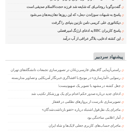
گفت‌وگو با روحانی‌ای که شایعه شد فرزند حجت‌الاسلام صدیقی است
پاسخ به شبهات سوزاندن «بعل» که این روزها دهان‌به‌دهان می‌شود
دیکتاتوری علی کریمی دامن نازنین بنیادی را گرفت
پاسخ کاربران BBC به ادعای ارژنگ امیرفضلی
این کشته ادعایی، بلاگر عراقی از آب درآمد
پیشنهاد سردبیر
راستی‌آزمایی گاف‌های فارسی‌زبانان در تصویرسازی تجمعات دانشگاه‌های تهران
رسوایی «آمارسازی» در مونیخ با افشاگری خبرنگار آمریکایی و تصاویر مداربسته
جعل کشته در مشهد با تصویر یک صهیونیست؛
ادعای جدید درباره صدور حکم اعدام برای یک ورزشکار تکذیب شد
تصویرسازی نادرست از پروازهای نظامی در قفقاز
ماجرای یک نقل‌قول اشتباه درباره «عفو بازداشت‌شدگان»
آمار اعلامی ساختگی بود
ماجرای حساب‌های کاربری جعلی لایک‌ها و شاه ایران