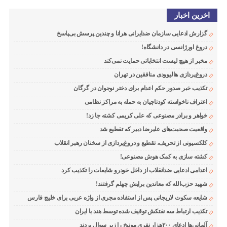
اخرین اخبار
گزارش ادعایی سازمان ضدایرانی هرانا و چندین پرسش بی‌پاسخ
دروغ اورژانسی در دانشگاه!
مخبر از هیچ لیست انتخاباتی حمایت نمی‌کند
دروغ‌پردازی هالیوودی منافقین در تهران
تکذیب خبر صدور حکم اعدام برای دختر نوجوان در گرگان
اعتراف ناخواسته کودتاچیان به حمله به مراکز نظامی
خواهر و برادر مصنوعی که علی کریمی کشته جا زد!
واقعیت صحبت‌های علیرضا دبیر که تقطیع شد
کلکسیونی از تحریف، تقطیع و دروغ‌پردازی از سخنان رهبر انقلاب
کشته سازی به کمک هوش مصنوعی!
اعدامی ادعایی ضدانقلاب از داخل خودرو شایعات را تکذیب کرد
شهید حزب‌الله که معاندین برایش چهلم گرفتند!
شایعه سکوت لاریجانی پس از استفاده مجری از واژه عربی برای خلیج فارس
تکذیب ارتباط سه نفتکش توقیف شده توسط هند با ایران
آلمانی‌ها ادعای ۲۰۰هزار نفری مونیخ را زیر سوال بردند