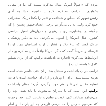
مردم که «اصولاً امریکا دنبال مذاکره نیست که ما در مقابل
بخواهیم با ترامپ مذاکره بکنیم یا نکنیم». حبذا به آقای
رئیس‌جمهور که منطق و شجاعت و تدبیر را یکجا در یک سخنرانی
جمع کرد. وقتی به یاد می‌آوریم برخی رئیسان‌جمهور پیشین را که
چگونه در دوقطبی‌سازی با رهبری و جریان‌های اصیل سیاسی
کشور، خیال امریکا را آسوده می‌کردند، باید به دکتر پزشکیان
تبریک گفت که نرخ دلار و فشار بازار و اطرافیان بیمار او را
نترساند و صریحاً گفت که «اگر امریکا واقعاً دنبال مذاکره بود، از
این‌غلط‌ها نمی‌کرد» (اشاره به یادداشت ترامپ که از ایران تسلیم
کامل خواسته است.)
ترامپ در آن یادداشت و سخنان بعد از آن حتی حاضر نشده است
هزینه تسلیم‌شدن ایران را بپردازد و از ایران خواسته است تا هزینه
تسلیم مقابل امریکا را هم خود برگردن بگیرد! معنای یادداشت
ترامپ
این است که یا بمباران می‌شوید، یا باید همه آنچه را
می‌خواهم بمباران کنم، خودتان تعلیق و تخریب کنید! خدا رحمت
کند مرحوم مدرس را که درسی تاریخی به ایرانیان داد و امام