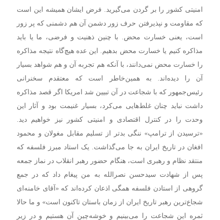
امنیتی کشور را بر گردن می‌گیرید. فرض ایشان همیشه این است
که مقاومت و نپذیرفتن حرف زور دشمن آن هم دشمنی که پر زور
است، یعنی خسارت محض. با چنین ذهنیت و فرضی، ما یا باید
مذاکره کنیم یا خسارت محض بدهیم. این عده هیچ‌گاه نتیجه مذاکره
را خسارت محض نمی‌دانند، با آنکه هم تجربه آن و هم شواهد بسیار
آن را دیده‌اند. به همین‌خاطر است که معتقدم سخنرانی
رئیس‌جمهور که با شجاعت در آن تبیین شد امریکا اگر قصد مذاکره
داشت نباید چنان غلط‌هایی می‌کرد، بسیار غنیمت بود و آثار این
وحدت را در کنترل اقتصادی و امنیتی کشور نیز خواهیم دید.
«ترسیدن از ترامپ» ننگی بدتر از تسلیم مقابل مغولان و محمود
افغان در تاریخ ایران به جا می‌گذاشت. یک استاد مبرز فلسفه که
منتقد نظام و رهبری است، هنگام حضور رهبر انقلاب در نماز جمعه
پس از شهادت سیدحسن نصرالله به من پیغام داد که در جمع
گروهی از استادن فلسفه همگی اذعان کرده‌اند که «آقای خامنه‌ای
شجاع‌ترین رهبر تاریخ ایران از زمان باستان تاکنون است» و ما حالا
ثمره این شجاعت را می‌بینیم و خوشه‌چین آن هستیم و در زیر