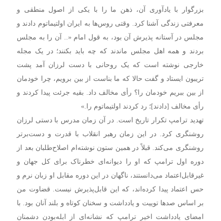
بزرگوار با یادآوری آن، ذهن ما را با یکی از اصول منطقی و
معرفتی زندگی آشنا کرد. وقتی روس‌ها به ایران اولتیماتوم دادند و
مجلس در آستانه پذیرش آن بود، به قول امام «.. آن را به مجلس
بردند و همه اهل مجلس ماندند که چه باید بکنند؛ در یک مجله
خارجى نوشته است که یک روحانى با دست لرزان آمد پشت
تریبون ایستاد و گفت حالا که ما بناست از بین برویم، چرا خودمان
از بین ببریم خودمان را؟ رأى مخالف داد. بقیه جرئت پیدا کردند و
رأى مخالف [دادند]؛ رد کردند اولتیماتوم را.»
تهدید ترامپ تکرار تاریخ است. در آن زمان مدرس با دستی لرزان
روشنگری کرد. در این زمان رهبر انقلاب با قدرت و دست‌برتر
روشنگری می‌کند. قبلاً در همین ستون نوشته‌ام اصلاح‌طلبان بعد از
دوره اول ترامپ که او را دیوانه‌ای خطرناک برای کل جهان و
غیرقابل‌اعتماد می‌دانستند، ناگهان در این دوره مقابل او زبان نرم و
حس اعتماد پیدا کرده‌اند، که این قابل‌پذیرش نیست. قضاوت من
بر اساس صد‌ها توییت و یادداشت و سخنان کوتاه و بلند آنان بود. با
امضای یادداشت اخیر ترامپ که نشانه‌ای از ابله‌بودن دشمنان