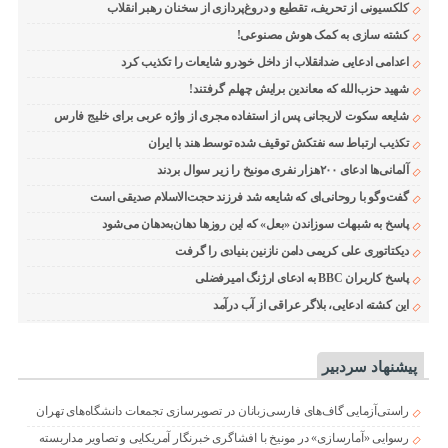
کلکسیونی از تحریف، تقطیع و دروغ‌پردازی از سخنان رهبر انقلاب
کشته سازی به کمک هوش مصنوعی!
اعدامی ادعایی ضدانقلاب از داخل خودرو شایعات را تکذیب کرد
شهید حزب‌الله که معاندین برایش چهلم گرفتند!
شایعه سکوت لاریجانی پس از استفاده مجری از واژه عربی برای خلیج فارس
تکذیب ارتباط سه نفتکش توقیف شده توسط هند با ایران
آلمانی‌ها ادعای ۲۰۰هزار نفری مونیخ را زیر سوال بردند
گفت‌وگو با روحانی‌ای که شایعه شد فرزند حجت‌الاسلام صدیقی است
پاسخ به شبهات سوزاندن «بعل» که این روزها دهان‌به‌دهان می‌شود
دیکتاتوری علی کریمی دامن نازنین بنیادی را گرفت
پاسخ کاربران BBC به ادعای ارژنگ امیرفضلی
این کشته ادعایی، بلاگر عراقی از آب درآمد
پیشنهاد سردبیر
راستی‌آزمایی گاف‌های فارسی‌زبانان در تصویرسازی تجمعات دانشگاه‌های تهران
رسوایی «آمارسازی» در مونیخ با افشاگری خبرنگار آمریکایی و تصاویر مداربسته