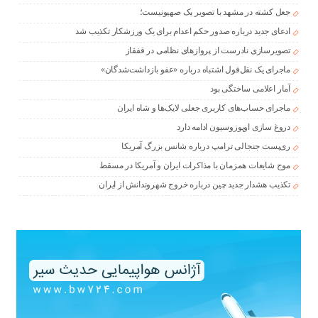
جعل کشته در مشهد با تصویر یک صهیونیست؛
ادعای جدید درباره صدور حکم اعدام برای یک ورزشکار تکذیب شد
تصویرسازی نادرست از پروازهای نظامی در قفقاز
ماجرای یک نقل‌قول اشتباه درباره «عفو بازداشت‌شدگان»
آمار اعلامی ساختگی بود
ماجرای حساب‌های کاربری جعلی لایک‌ها و شاه ایران
دروغ سازی اوپوزوسیون ادامه دارد
ری‌پست جنجالی ترامپ درباره شانس بزرگ آمریکا
موج شایعات همزمان با مذاکرات ایران و آمریکا در مسقط
تکذیب هشدار جدید چین درباره خروج شهروندانش از ایران