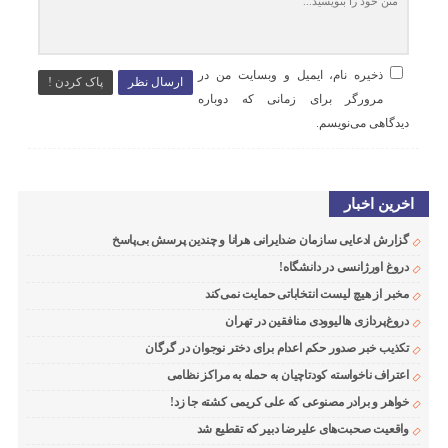
ذخیره نام، ایمیل و وبسایت من در
ارسال نظر
پاک کردن !
مرورگر برای زمانی که دوباره
دیدگاهی می‌نویسم.
اخرین اخبار
گزارش ادعایی سازمان ضدایرانی هرانا و چندین پرسش بی‌پاسخ
دروغ اورژانسی در دانشگاه!
مخبر از هیچ لیست انتخاباتی حمایت نمی‌کند
دروغ‌پردازی هالیوودی منافقین در تهران
تکذیب خبر صدور حکم اعدام برای دختر نوجوان در گرگان
اعتراف ناخواسته کودتاچیان به حمله به مراکز نظامی
خواهر و برادر مصنوعی که علی کریمی کشته جا زد!
واقعیت صحبت‌های علیرضا دبیر که تقطیع شد