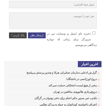
ذخیره نام، ایمیل و وبسایت من در
ارسال نظر
پاک کردن !
مرورگر برای زمانی که دوباره
دیدگاهی می‌نویسم.
اخرین اخبار
گزارش ادعایی سازمان ضدایرانی هرانا و چندین پرسش بی‌پاسخ
دروغ اورژانسی در دانشگاه!
مخبر از هیچ لیست انتخاباتی حمایت نمی‌کند
دروغ‌پردازی هالیوودی منافقین در تهران
تکذیب خبر صدور حکم اعدام برای دختر نوجوان در گرگان
اعتراف ناخواسته کودتاچیان به حمله به مراکز نظامی