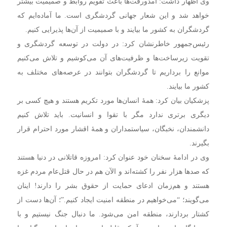
وی اظهار داشت: آمدورفت‌ها باعث تقویم روابط و صمیمیت بیشتر
خواهد شد و این شعار جهانی گردشگری است. ما آماده‌ایم که
گردشگران به کشور ما بیایند و با صمیمیت از آن‌ها پذیرایی کنیم.
رئیس‌جمهور خاطرنشان کرد: در دولت در توسعه گردشگری و
تقویت زیرساخت‌ها و ظرفیت‌های آن می‌کوشیم و تلاش می‌کنیم
موانع را برداریم تا گردشگران بتوانند در عرصه‌های مختلف به
کشور ما بیایند.
پزشکیان بیان کرد: همۀ انسان‌ها مورد تکریم هستند و هیچ کسی بر
دیگری برتری ندارد مگر با تقوا و انسانیت. باید تلاش کنیم
دانشمندان، نخبگان، سیاستمداران و همۀ اقشار مورد احترام قرار
بگیرند.
وی در ادامۀ سخنان خود عنوان کرد: امروزه قاتلانی در دنیا هستند
که صدها هزار نفر را کشته‌اند و الآن هم در حال قتل‌عام مردم غزه
هستند و هم‌زمان ادعای حمایت از حقوق بشر را دارند! اینان
می‌گویند؛ “می‌خواهیم در منطقه امنیت ایجاد کنیم.”؛ آن‌ها دست از
کشتار بردارند، منطقه امن می‌شود. ما دنبال جنگ نیستیم و با