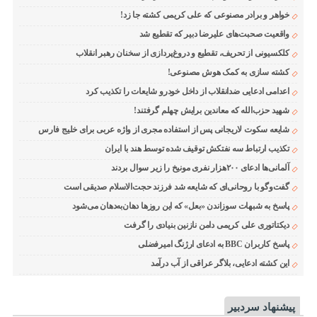
خواهر و برادر مصنوعی که علی کریمی کشته جا زد!
واقعیت صحبت‌های علیرضا دبیر که تقطیع شد
کلکسیونی از تحریف، تقطیع و دروغ‌پردازی از سخنان رهبر انقلاب
کشته سازی به کمک هوش مصنوعی!
اعدامی ادعایی ضدانقلاب از داخل خودرو شایعات را تکذیب کرد
شهید حزب‌الله که معاندین برایش چهلم گرفتند!
شایعه سکوت لاریجانی پس از استفاده مجری از واژه عربی برای خلیج فارس
تکذیب ارتباط سه نفتکش توقیف شده توسط هند با ایران
آلمانی‌ها ادعای ۲۰۰هزار نفری مونیخ را زیر سوال بردند
گفت‌وگو با روحانی‌ای که شایعه شد فرزند حجت‌الاسلام صدیقی است
پاسخ به شبهات سوزاندن «بعل» که این روزها دهان‌به‌دهان می‌شود
دیکتاتوری علی کریمی دامن نازنین بنیادی را گرفت
پاسخ کاربران BBC به ادعای ارژنگ امیرفضلی
این کشته ادعایی، بلاگر عراقی از آب درآمد
پیشنهاد سردبیر