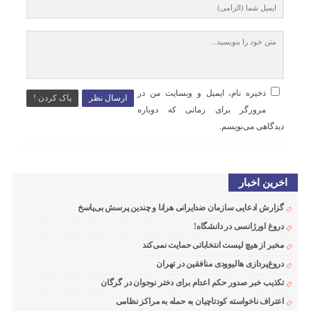
ذخیره نام، ایمیل و وبسایت من در
ارسال نظر
پاک کردن !
مرورگر برای زمانی که دوباره
دیدگاهی می‌نویسم.
اخرین اخبار
گزارش ادعایی سازمان ضدایرانی هرانا و چندین پرسش بی‌پاسخ
دروغ اورژانسی در دانشگاه!
مخبر از هیچ لیست انتخاباتی حمایت نمی‌کند
دروغ‌پردازی هالیوودی منافقین در تهران
تکذیب خبر صدور حکم اعدام برای دختر نوجوان در گرگان
اعتراف ناخواسته کودتاچیان به حمله به مراکز نظامی