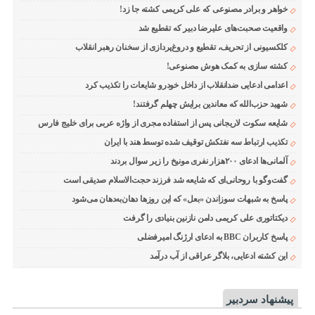
خواهر و برادر مصنوعی که علی کریمی کشته جا زد!
واقعیت صحبت‌های علیرضا دبیر که تقطیع شد
کلکسیونی از تحریف، تقطیع و دروغ‌پردازی از سخنان رهبر انقلاب
کشته سازی به کمک هوش مصنوعی!
اعدامی ادعایی ضدانقلاب از داخل خودرو شایعات را تکذیب کرد
شهید حزب‌الله که معاندین برایش چهلم گرفتند!
شایعه سکوت لاریجانی پس از استفاده مجری از واژه عربی برای خلیج فارس
تکذیب ارتباط سه نفتکش توقیف شده توسط هند با ایران
آلمانی‌ها ادعای ۲۰۰هزار نفری مونیخ را زیر سوال بردند
گفت‌وگو با روحانی‌ای که شایعه شد فرزند حجت‌الاسلام صدیقی است
پاسخ به شبهات سوزاندن «بعل» که این روزها دهان‌به‌دهان می‌شود
دیکتاتوری علی کریمی دامن نازنین بنیادی را گرفت
پاسخ کاربران BBC به ادعای ارژنگ امیرفضلی
این کشته ادعایی، بلاگر عراقی از آب درآمد
پیشنهاد سردبیر