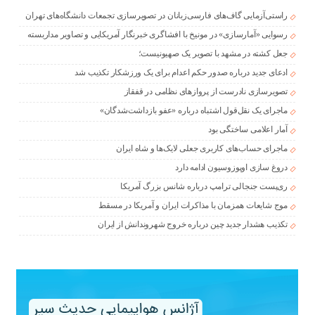
راستی‌آزمایی گاف‌های فارسی‌زبانان در تصویرسازی تجمعات دانشگاه‌های تهران
رسوایی «آمارسازی» در مونیخ با افشاگری خبرنگار آمریکایی و تصاویر مداربسته
جعل کشته در مشهد با تصویر یک صهیونیست؛
ادعای جدید درباره صدور حکم اعدام برای یک ورزشکار تکذیب شد
تصویرسازی نادرست از پروازهای نظامی در قفقاز
ماجرای یک نقل‌قول اشتباه درباره «عفو بازداشت‌شدگان»
آمار اعلامی ساختگی بود
ماجرای حساب‌های کاربری جعلی لایک‌ها و شاه ایران
دروغ سازی اوپوزوسیون ادامه دارد
ری‌پست جنجالی ترامپ درباره شانس بزرگ آمریکا
موج شایعات همزمان با مذاکرات ایران و آمریکا در مسقط
تکذیب هشدار جدید چین درباره خروج شهروندانش از ایران