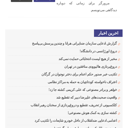
مرورگر برای زمانی که دوباره
دیدگاهی می‌نویسم.
اخرین اخبار
گزارش ادعایی سازمان ضدایرانی هرانا و چندین پرسش بی‌پاسخ
دروغ اورژانسی در دانشگاه!
مخبر از هیچ لیست انتخاباتی حمایت نمی‌کند
دروغ‌پردازی هالیوودی منافقین در تهران
تکذیب خبر صدور حکم اعدام برای دختر نوجوان در گرگان
اعتراف ناخواسته کودتاچیان به حمله به مراکز نظامی
خواهر و برادر مصنوعی که علی کریمی کشته جا زد!
واقعیت صحبت‌های علیرضا دبیر که تقطیع شد
کلکسیونی از تحریف، تقطیع و دروغ‌پردازی از سخنان رهبر انقلاب
کشته سازی به کمک هوش مصنوعی!
اعدامی ادعایی ضدانقلاب از داخل خودرو شایعات را تکذیب کرد