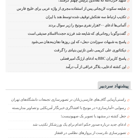
شهید حزب‌الله که معاندین برایش چهلم گرفتند!
شایعه سکوت لاریجانی پس از استفاده مجری از واژه عربی برای خلیج فارس
تکذیب ارتباط سه نفتکش توقیف شده توسط هند با ایران
آلمانی‌ها ادعای ۲۰۰هزار نفری مونیخ را زیر سوال بردند
گفت‌وگو با روحانی‌ای که شایعه شد فرزند حجت‌الاسلام صدیقی است
پاسخ به شبهات سوزاندن «بعل» که این روزها دهان‌به‌دهان می‌شود
دیکتاتوری علی کریمی دامن نازنین بنیادی را گرفت
پاسخ کاربران BBC به ادعای ارژنگ امیرفضلی
این کشته ادعایی، بلاگر عراقی از آب درآمد
پیشنهاد سردبیر
راستی‌آزمایی گاف‌های فارسی‌زبانان در تصویرسازی تجمعات دانشگاه‌های تهران
رسوایی «آمارسازی» در مونیخ با افشاگری خبرنگار آمریکایی و تصاویر مداربسته
جعل کشته در مشهد با تصویر یک صهیونیست؛
ادعای جدید درباره صدور حکم اعدام برای یک ورزشکار تکذیب شد
تصویرسازی نادرست از پروازهای نظامی در قفقاز