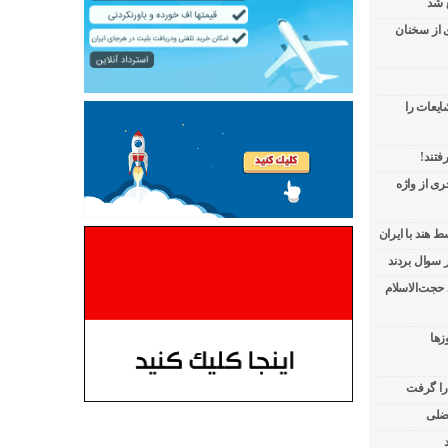
 شد
ی از سخنان
ایعات را
فتند!
ی از واژه
 هند با ایران
 حجت‌الاسلام
زها
 را گرفت