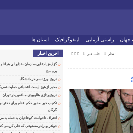
 جهان
راستی آزمایی
اینفوگرافیک
استان ها
اخرین اخبار
۰ نظر
چاپ خبر
گزارش ادعایی سازمان ضدایرانی هرانا 
بی‌پاسخ
دروغ اورژانسی در دانشگاه!
مخبر از هیچ لیست انتخاباتی حمایت نمی‌ک
دروغ‌پردازی هالیوودی منافقین در تهران
تکذیب خبر صدور حکم اعدام برای دختر نو
گرگان
اعتراف ناخواسته کودتاچیان به حمله به م
خواهر و برادر مصنوعی که علی کریمی کشت