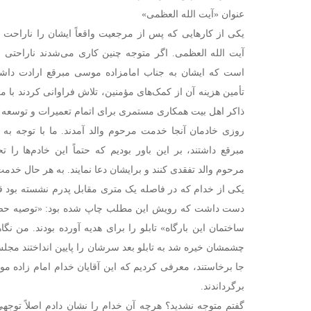
عنوان «آیت الله العظمی»
یکی از کارهایی که پس از مرجعیت واقعاً ایشان را ناراحت می
آیت الله العظمی. اگر متوجه چنین کاری می‌شدند ناراحتی 
است که ایشان به جناب امامزاده موسی مبرقع ارادت داشتن
تأمین هزینه آن از کمک‌های مؤمنین، تلاش فراوانی کردند با 
ذاکر اهل بیت همکاری مستمری برای اتمام تعمیرات و توسعه د
روزی خادمان آنجا خدمت مرحوم والد آمدند. ما با توجه ب
مبرقع داشتند، بر این باور بودیم که حتماً این خادم‌ها را ت
مرحوم والد تفقدی کنند و برایشان دعا نمایند. به هر حال خدمت
یکی از خدام که در فاصله یک متری مقابل پدرم نشسته بود قا
دست داشت که رویش این مطلب چاپ شده بود: «توصیه حضر
ساختمان این بارگاه» تابلو را برای هدیه آورده بودند. من نگا
چشمشان خیره شد به تابلو بعد سرشان را پایین انداختند مج
جا برخاستند، معرفی کردیم که این آقایان خدام امام زاده م
برگرداندند.
گفتم متوجه نشدید؟ هرچه آن خدام را نشان دادم اصلاً توجهی 