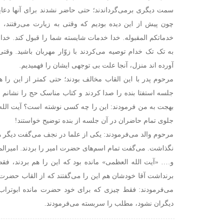
سمت دیگری برمی‌گرداندند؛ حتی حاضر نشدند برای آنها دعای
چون پیش از این دیده بودیم که وقتی به زیارت می‌رفتند، به 
خدماتکم المقبوله. خدا خدمات شایسته شما را قبول کند. خدا
به تک تک خدام توصیه می‌کردند با زوّار مهربان باشید. وقتی
آورده اند منزل، آنجا علت بی توجهی ایشان را فهمیدیم.
مرحوم پدر با این القاب مخالف بودند؛ حتی کمتر از این را ه
جلسه استفتا بنده را صدا کردند و کتاب مناسک حج را نشانم د
بهجت به من فرمودند: این را چه کسی نوشته است؟ آیت الل
جلوی تمام حاضران در آن جلسه از بنده توضیح خواستند!
مرحوم والد می‌فرمودند: یکی از علما در نجف می‌گفت دیگ
نگذاشت. می‌گفت تمام اسم‌های حضرت امیر را بردند. امیرالمؤمن
و…. «آیت الله العظمی» مانده بود که این را هم بردند، فق
برنداشت آقا خودشان هم این را می‌گفتند که از القاب حضرت امی
می‌فرمودند: فقط چیزی که برای خود حضرت مانده ابوتراب
دیگران نشود، مطلب را سربسته می‌فرمودند.