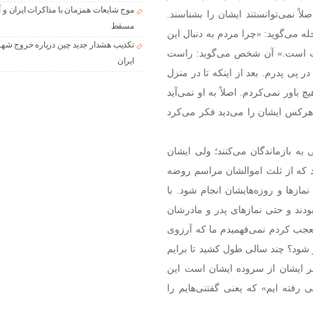
موج شایعات همزمان با مذاکرات ایران و آ
اً نمی‌توانستند ایشان را بشناسند.
مسقط
له می‌گوید: «چرا مردم به دنبال این
تکذیب هشدار جدید چین درباره خروج شهر
 بهجت است.» آن شخص می‌گوید: راست
ایران
پی پدرم. بعد از اینکه تا در منزل
 باور نمی‌کردم. اصلاً به او نمی‌آید
 هرکس ایشان را می‌دید فکر می‌کرد
به بازماندگان می‌کنند؛ ولی ایشان
د که از ثلث اموالشان مراسم روضه
ازها و روزه‌هایشان انجام شود. با
ودند و حتی نمازهای پدر و مادرشان
تعجب کردم نمی‌فهمیدم ما که آرزوی
ار شود؟ چند سالی طول کشید تا برایم
ر ایشان از سروده ایشان است این
ی رفته ایم» که یعنی گفتنی‌هایم را