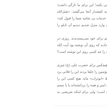
ی بکنند! این برای ما تازگی داشت؛
کفشدار آنجا می‌گفتند: «تقبل‌الله
 خدمات بی شائبه شما را قبول کند»
 وارد منزل شدیم دیدیم آن تابلو را
م برای خود نمی‌پسندیدند. روزی در
ادند که روی آن نوشته بود آیت الله
ه را چه کسی روی این نوشته است؟
ر هیچکس برای حضرت علی (ع) چیزی
ین را خلفا بردند این را فلانی برد
ط «ابوتراب» ماند. هیچ کسی این را
ر و همه را برداشته‌اند یا با تبسم
 است؛ ولی برای اینکه تعریضی به