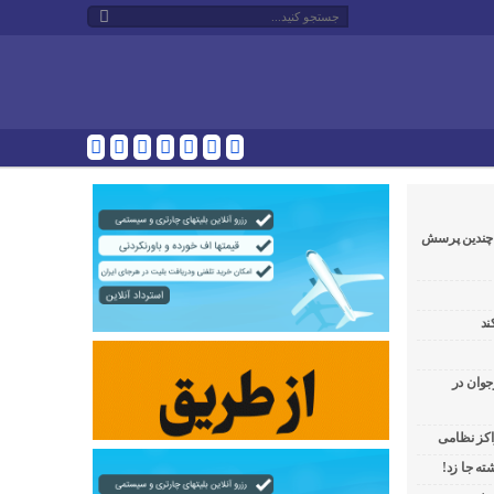
و چندین پرسش
ند
جوان در
راکز نظامی
ه جا زد!