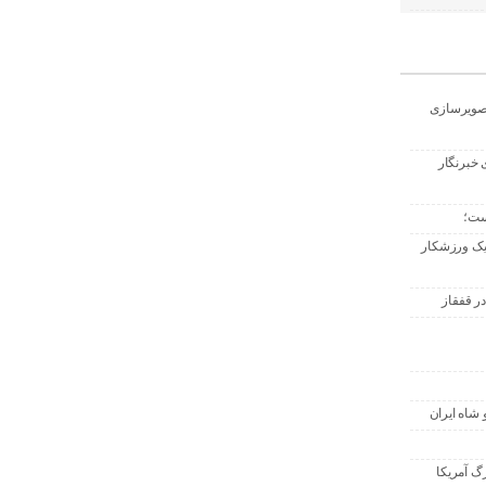
تصویرسازی
 خبرنگار
ست؛
 یک ورزشکار
ر قفقاز
 شاه ایران
گ آمریکا