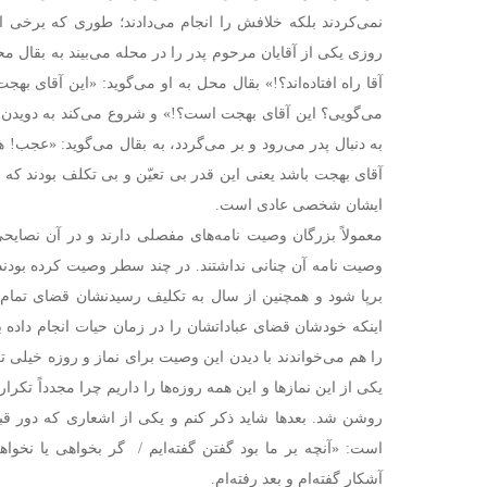
نمی‌کردند بلکه خلافش را انجام می‌دادند؛ طوری که برخی اصل
روزی یکی از آقایان مرحوم پدر را در محله می‌بیند به بقال مح
آقا راه افتاده‌اند؟!» بقال محل به او می‌گوید: «این آقای
می‌گویی؟ این آقای بهجت است؟!» و شروع می‌کند به دویدن در 
به دنبال پدر می‌رود و بر می‌گردد، به بقال می‌گوید: «عجب! هیچ
آقای بهجت باشد یعنی این قدر بی تعیّن و بی تکلف بودند که
ایشان شخصی عادی است.
معمولاً بزرگان وصیت نامه‌های مفصلی دارند و در آن نصایحی 
وصیت نامه آن چنانی نداشتند. در چند سطر وصیت کرده بودن
برپا شود و همچنین از سال به تکلیف رسیدنشان قضای تمام نم
اینکه خودشان قضای عباداتشان را در زمان حیات انجام داده ب
را هم می‌خواندند با دیدن این وصیت برای نماز و روزه خیلی 
یکی از این نمازها و این همه روزه‌ها را داریم چرا مجدداً تکر
روشن شد. بعدها شاید ذکر کنم و یکی از اشعاری که دور قب
است: «آنچه بر ما بود گفتن گفته‌ایم / ‏ گر بخواهی یا نخواه‬
آشکار گفته‌ام و بعد رفته‌ام.