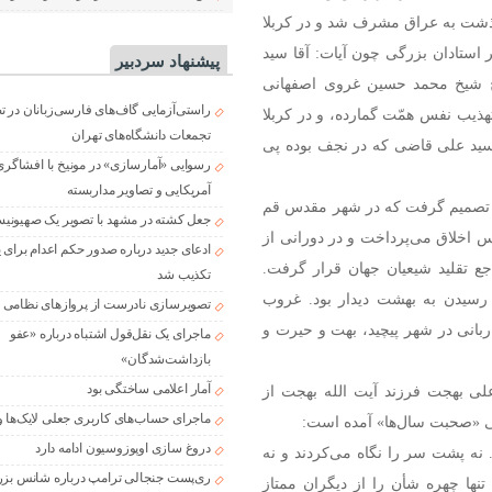
ز عمر شریفش می‌گذشت به عراق مشرف شد و در کربلا
استادان بزرگی چون آیات: آقا سید
پیشنهاد سردبیر
حاج شیخ محمد حسین غروی اصفهانی
راستی‌آزمایی گاف‌های فارسی‌زبانان در 
تهذیب نفس همّت گمارده، و در کربلا
تجمعات دانشگاه‌های تهران
ه سید علی قاضی که در نجف بوده پی
رسوایی «آمارسازی» در مونیخ با افشاگری
آمریکایی و تصاویر مداربسته
و تصمیم گرفت که در شهر مقدس قم
جعل کشته در مشهد با تصویر یک صهیونی
 اخلاق می‌پرداخت و در دورانی از
ادعای جدید درباره صدور حکم اعدام برای
جع تقلید شیعیان جهان قرار گرفت.
تکذیب شد
یانی انتظار برای رسیدن به بهشت دیدار بود. غروب
تصویرسازی نادرست از پروازهای نظامی د
ر رحلت آن عالم ربانی در شهر پیچید، بهت و حیرت و
ماجرای یک نقل‌قول اشتباه درباره «عفو
بازداشت‌شدگان»
آمار اعلامی ساختگی بود
علی بهجت فرزند آیت الله بهجت از
ماجرای حساب‌های کاربری جعلی لایک‌ها و
ی «صحبت سال‌ها» آمده است:
دروغ سازی اوپوزوسیون ادامه دارد
. نه پشت سر را نگاه می‌کردند و نه
ری‌پست جنجالی ترامپ درباره شانس بزر
ها چهره شأن را از دیگران ممتاز