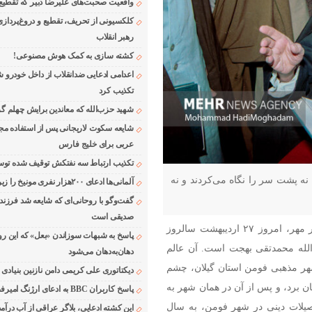
واقعیت صحبت‌های علیرضا دبیر که تقطیع
کلکسیونی از تحریف، تقطیع و دروغ‌پرداز
رهبر انقلاب
کشته سازی به کمک هوش مصنوعی!
اعدامی ادعایی ضدانقلاب از داخل خودرو ش
تکذیب کرد
شهید حزب‌الله که معاندین برایش چهلم گر
شایعه سکوت لاریجانی پس از استفاده مجر
عربی برای خلیج فارس
تکذیب ارتباط سه نفتکش توقیف شده توسط
، نه پشت سر را نگاه می‌کردند و نه
آلمانی‌ها ادعای ۲۰۰هزار نفری مونیخ را زیر سوال بردند
گفت‌وگو با روحانی‌ای که شایعه شد فرزند
صدیقی است
به گزارش پایگاه خبری – تحلیلی رواج ۲۴ به نقل از خبرنگار مهر، امروز ۲۷ اردیبهشت سالروز
پاسخ به شبهات سوزاندن «بعل» که این رو
لله محمدتقی بهجت است. آن عالم
دهان‌به‌دهان می‌شود
ای دیندار در شهر مذهبی فومن استان گیلان، چشم
دیکتاتوری علی کریمی دامن نازنین بنیادی
ان برد، و پس از آن در همان شهر به
پاسخ کاربران BBC به ادعای ارژنگ امیرفضلی
یلات دینی در شهر فومن، به سال
این کشته ادعایی، بلاگر عراقی از آب درآمد