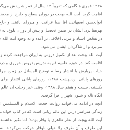
۱۳۴۸ قمری هنگامی که تقریباً ۱۴ سال ا
اقامت گزید. آیت الله بهجت در دوران سطح و خارج از محضر 
ابوالحسن اصفهانی، آقا ضیا عراقی، و میرزای نائینی و 
بهره‌ها برد. ایشان در ضمن تحصیل و پیش از دوران بلوغ، به 
در تفحّص استاد و مربی اخلاقی بر آمده و به وجود آیت الل
می‌برد و از شاگردان ایشان می‌شود.
آیت الله بهجت بعد از تکمیل دروس به ایران مراجعت کرده 
اقامت کند. در حوزه علمیه قم به تدریس دروس حوزوی و درس
حیات پربارش با انتشار رساله توضیح المسائل در زمره مرا
روزهای پایانی اردیبهشت ۱۳۸۸، روزهای پا
یکشنبه، بیست و هفتم سال ۱۳۸۸، وقتی خب
آنگاه ناله و شیون شهر را فرا گرفت.
آنچه در ادامه می‌خوانید روایت حجت الاسلام و المسلمین 
زندگی سراسر درس این عالم ربانی است که در کتاب خواندن
آیت الله بهجت از نظر ظاهری با وقار بودند؛ اما تکبر نداشتند
این طرف و آن طرف را؛ خیلی باوقار حرکت می‌کردند. نه تن