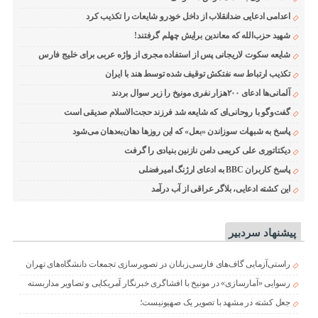
اعدامی ادعایی ضدانقلاب از داخل خودرو شایعات را تکذیب کرد
شهید حزب‌الله که معاندین برایش چهلم گرفتند!
شایعه سکوت لاریجانی پس از استفاده مجری از واژه عربی برای خلیج فارس
تکذیب ارتباط سه نفتکش توقیف شده توسط هند با ایران
آلمانی‌ها ادعای ۲۰۰هزار نفری مونیخ را زیر سوال بردند
گفت‌وگو با روحانی‌ای که شایعه شد فرزند حجت‌الاسلام صدیقی است
پاسخ به شبهات سوزاندن «بعل» که این روزها دهان‌به‌دهان می‌شود
دیکتاتوری علی کریمی دامن نازنین بنیادی را گرفت
پاسخ کاربران BBC به ادعای ارژنگ امیرفضلی
این کشته ادعایی، بلاگر عراقی از آب درآمد
پیشنهاد سردبیر
راستی‌آزمایی گاف‌های فارسی‌زبانان در تصویرسازی تجمعات دانشگاه‌های تهران
رسوایی «آمارسازی» در مونیخ با افشاگری خبرنگار آمریکایی و تصاویر مداربسته
جعل کشته در مشهد با تصویر یک صهیونیست؛