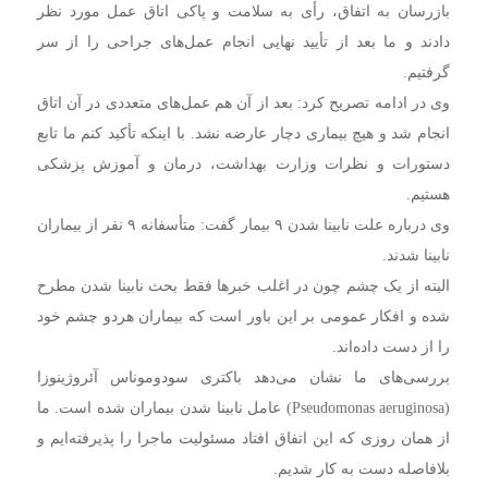
بازرسان به اتفاق، رأی به سلامت و پاکی اتاق عمل مورد نظر
دادند و ما بعد از تأیید نهایی انجام عمل‌های جراحی را از سر
گرفتیم.
وی در ادامه تصریح کرد: بعد از آن هم عمل‌های متعددی در آن اتاق
انجام شد و هیچ بیماری دچار عارضه نشد. با اینکه تأکید کنم ما تابع
دستورات و نظرات وزارت بهداشت، درمان و آموزش پزشکی
هستیم.
وی درباره علت نابینا شدن ۹ بیمار گفت: متأسفانه ۹ نفر از بیماران
نابینا شدند.
البته از یک چشم چون در اغلب خبرها فقط بحث نابینا شدن مطرح
شده و افکار عمومی بر این باور است که بیماران هردو چشم خود
را از دست داده‌اند.
بررسی‌های ما نشان می‌دهد باکتری سودوموناس آئروژینوزا
(Pseudomonas aeruginosa) عامل نابینا شدن بیماران شده است. ما
از همان روزی که این اتفاق افتاد مسئولیت ماجرا را پذیرفته‌ایم و
بلافاصله دست به کار شدیم.