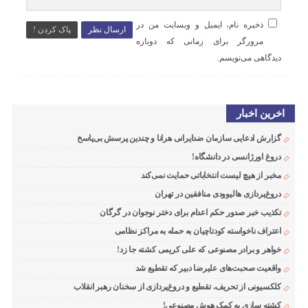
ذخیره نام، ایمیل و وبسایت من در
ارسال نظر
پاک کردن !
مرورگر برای زمانی که دوباره
دیدگاهی می‌نویسم.
اخرین اخبار
گزارش ادعایی سازمان ضدایرانی هرانا و چندین پرسش بی‌پاسخ
دروغ اورژانسی در دانشگاه!
مخبر از هیچ لیست انتخاباتی حمایت نمی‌کند
دروغ‌پردازی هالیوودی منافقین در تهران
تکذیب خبر صدور حکم اعدام برای دختر نوجوان در گرگان
اعتراف ناخواسته کودتاچیان به حمله به مراکز نظامی
خواهر و برادر مصنوعی که علی کریمی کشته جا زد!
واقعیت صحبت‌های علیرضا دبیر که تقطیع شد
کلکسیونی از تحریف، تقطیع و دروغ‌پردازی از سخنان رهبر انقلاب
کشته سازی به کمک هوش مصنوعی!