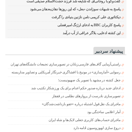
گفت‌وگو با روحانی‌ای که شایعه شد فرزند حجت‌الاسلام صدیقی است
پاسخ به شبهات سوزاندن «بعل» که این روزها دهان‌به‌دهان می‌شود
دیکتاتوری علی کریمی دامن نازنین بنیادی را گرفت
پاسخ کاربران BBC به ادعای ارژنگ امیرفضلی
این کشته ادعایی، بلاگر عراقی از آب درآمد
پیشنهاد سردبیر
راستی‌آزمایی گاف‌های فارسی‌زبانان در تصویرسازی تجمعات دانشگاه‌های تهران
رسوایی «آمارسازی» در مونیخ با افشاگری خبرنگار آمریکایی و تصاویر مداربسته
جعل کشته در مشهد با تصویر یک صهیونیست؛
ادعای جدید درباره صدور حکم اعدام برای یک ورزشکار تکذیب شد
تصویرسازی نادرست از پروازهای نظامی در قفقاز
ماجرای یک نقل‌قول اشتباه درباره «عفو بازداشت‌شدگان»
آمار اعلامی ساختگی بود
ماجرای حساب‌های کاربری جعلی لایک‌ها و شاه ایران
دروغ سازی اوپوزوسیون ادامه دارد