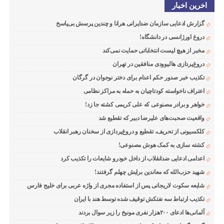
اخرین اخبار
گزارش ادعایی سازمان ضدایرانی هرانا و چندین پرسش بی‌پاسخ
دروغ اورژانسی در دانشگاه!
مخبر از هیچ لیست انتخاباتی حمایت نمی‌کند
دروغ‌پردازی هالیوودی منافقین در تهران
تکذیب خبر صدور حکم اعدام برای دختر نوجوان در گرگان
اعتراف ناخواسته کودتاچیان به حمله به مراکز نظامی
خواهر و برادر مصنوعی که علی کریمی کشته جا زد!
واقعیت صحبت‌های علیرضا دبیر که تقطیع شد
کلکسیونی از تحریف، تقطیع و دروغ‌پردازی از سخنان رهبر انقلاب
کشته سازی به کمک هوش مصنوعی!
اعدامی ادعایی ضدانقلاب از داخل خودرو شایعات را تکذیب کرد
شهید حزب‌الله که معاندین برایش چهلم گرفتند!
شایعه سکوت لاریجانی پس از استفاده مجری از واژه عربی برای خلیج فارس
تکذیب ارتباط سه نفتکش توقیف شده توسط هند با ایران
آلمانی‌ها ادعای ۲۰۰هزار نفری مونیخ را زیر سوال بردند