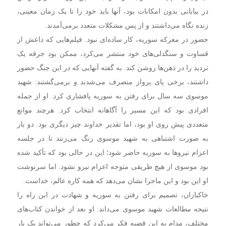
در بیابانی بدون امکانات بود، آنها باید خود را تا یک زمان معینی،
زنده نگاه می‌داشتند و از پس مشکلات متعدد برمی‌آمدند.
حضور در معرکه سوریه، کار ساده‌ای نبود. فیلم‌هایی که داعش از
قساوت و سنگدلی‌های خود منتشر می‌کرد، ممکن بود جرقه یک
تردید را در ذهن‌ها روشن کند. به گفته آنهایی که در این جنگ حضور
داشتند، برخی پای پرواز منصرف می‌شدند و برمی‌گشتند: شهید
موسوی سه سال برای رفتن به سوریه پافشاری کرد. او از جمله
افرادی بود که این مسیر را آگاهانه انتخاب کرد. هرچند موانع
متعددی پیش روی او بود، اما تقدیر خداوند چیز دیگری بود. دو بار
به صورت اشتباهی به شهید موسوی زنگ می‌زنند تا در جلسه
اعزام نیروها به سوریه حاضر شود؛ این در حالی بود که تأکید شده
بود موسوی از هیچ طریقی متوجه اعزام نیرو نشود. اما سرنوشت
او این بود و این ماجرا نشان می‌دهد که همه کاره عالم، خداست.
خاکبازان، تصمیم برای رفتن به سوریه و شهادت در این راه را
نتیجه مطالعات شهید موسوی می‌داند: او بعد از خواندن کتاب‌های
مختلف، مدام به این قضیه فکر می‌کرد که چطور می‌تواند یک یار