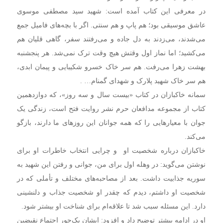
در معرفی این کتاب آمده است: شهید سید مصطفی موسوی
عاشق موسیقی بود؛ هم پاپ و هم سنتی. اگر با بچه­‌های فامیل جمع
می­‌شدند، می­‌زدند به دل جاده و می­‌رفتند سفر، گاهی قلیان هم
می­‌کشید؛ اما نماز اول وقتش هیچ وقت ترک نمی‌شد. هر پنج­شنبه
بهشت زهرا می­‌رفت. هم سر خاک خسرو شکیبایی و پیمان ابدی،
هم سر خاک شهید پلارک و شهدای گمنام… .
سمانه خاکبازان در کتاب «بیست سال و سه روز»، که دوازدهمین
کتاب از مجموعه مدافعان حرم نشر روایت فتح است، زندگی یک
جوان با معیارهایی را که همه جوانان این روزهای ما دارند، بازگو
می‌کند.
خاکبازان درباره شخصیت او و چرایی انتخاب خاطرات او برای
نوشتن می‌گوید: در وهله اول برای من، جوانی و رفتن این شهید به
سوریه جذابیت داشت. بعد از مصاحبه‌های مختلف و تأملی که در
شخصیت او داشتم، دیدم که چقدر او شخصیت جذاب و دلنشینی
دارد. این مسئله سبب شد تا علاقه‌ام برای شناخت او بیشتر شود.
او در ادامه بیشتر توضیح داد و افزود: ایشان یک‌جور اجتماع نقیضین