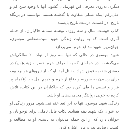
دیگری به‌روی معرفی این قهرمانان گشود. آنها با وجود سن کم و
علی‌رغم اینکه نسلی متفاوت با گذشته هستند، توانستند در بزنگاه‌
تاریخ، در قسمت درست تاریخ بایستند.
کتاب «بیست سال و سه روز»، نوشته سمانه خاکبازان، از جمله
آثاری است که به روایت زندگی شهید سیدمصطفی موسوی،
جوان‌ترین شهید مدافع حرم، می‌پردازد.
شهید موسوی در حالی که تنها سه روز از تولد ۲۰ سالگی‌اش
می‌گذشت، در حمله‌ای که به اطراف حرم حضرت زینب(س) در
دمشق شد، به فیض شهادت نائل آمد. او که از نیروهای هوابرد بود،
برای رسیدن به سوریه و دفاع از حرم و حریم اهل بیت(ع) راه پر
فراز و نشیبی را طی کرده بود که خاکبازان در این کتاب، تلاش
کرده به خوبی روایتگر مجاهدت‌های او باشد.
زندگی شهید موسوی تنها به این بُعد ختم نمی‌شود. مرور زندگی او
به عنوان یک شهید دهه هفتادی نکات قابل تأملی برای نوجوانان و
جوانان دارد که از این جمله می‌توان به پایبندی او به مطالعه و
کسب رضایت پدر و مادر اشاره کرد.