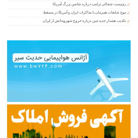
ری‌پست جنجالی ترامپ درباره شانس بزرگ آمریکا
موج شایعات همزمان با مذاکرات ایران و آمریکا در مسقط
تکذیب هشدار جدید چین درباره خروج شهروندانش از ایران