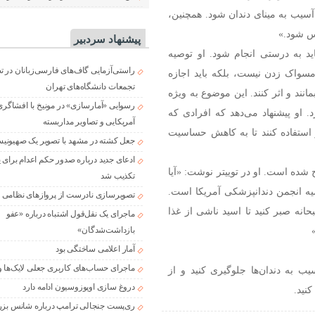
 آسیب به مینای دندان شود. همچنین،
س شود.»
پیشنهاد سردبیر
اید به درستی انجام شود. او توصیه
راستی‌آزمایی گاف‌های فارسی‌زبانان در 
 مسواک زدن نیست، بلکه باید اجازه
تجمعات دانشگاه‌های تهران
انند و اثر کنند. این موضوع به ویژه
رسوایی «آمارسازی» در مونیخ با افشاگری
. او پیشنهاد می‌دهد که افرادی که
آمریکایی و تصاویر مداربسته
ز استفاده کنند تا به کاهش حساسیت
جعل کشته در مشهد با تصویر یک صهیونی
ادعای جدید درباره صدور حکم اعدام برای
ده است. او در توییتر نوشت: «آیا
تکذیب شد
یه انجمن دندانپزشکی آمریکا است.
تصویرسازی نادرست از پروازهای نظامی د
باید حداقل ۳۰ دقیقه بعد از صبحانه صبر کنید تا اسید ناشی از غذا
ماجرای یک نقل‌قول اشتباه درباره «عفو
بازداشت‌شدگان»
آمار اعلامی ساختگی بود
ماجرای حساب‌های کاربری جعلی لایک‌ها و
یب به دندان‌ها جلوگیری کنید و از
دروغ سازی اوپوزوسیون ادامه دارد
نید.
ری‌پست جنجالی ترامپ درباره شانس بزر