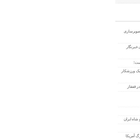
تصویرسازی
 خبرنگار
ست؛
 یک ورزشکار
ر قفقاز
 شاه ایران
گ آمریکا