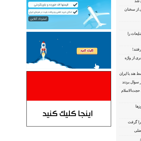
 شد
ی از سخنان
ایعات را
فتند!
ی از واژه
 هند با ایران
 حجت‌الاسلام
زها
 را گرفت