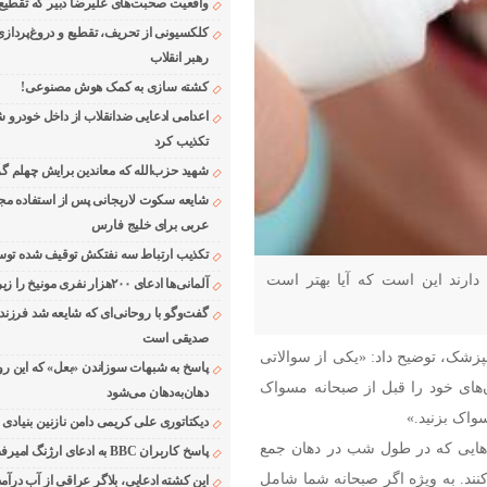
واقعیت صحبت‌های علیرضا دبیر که تقطیع
کلکسیونی از تحریف، تقطیع و دروغ‌پرداز
رهبر انقلاب
کشته سازی به کمک هوش مصنوعی!
اعدامی ادعایی ضدانقلاب از داخل خودرو ش
تکذیب کرد
شهید حزب‌الله که معاندین برایش چهلم گر
شایعه سکوت لاریجانی پس از استفاده مجر
عربی برای خلیج فارس
تکذیب ارتباط سه نفتکش توقیف شده توسط
دارند این است که آیا بهتر است
آلمانی‌ها ادعای ۲۰۰هزار نفری مونیخ را زیر سوال بردند
گفت‌وگو با روحانی‌ای که شایعه شد فرزند
صدیقی است
انپزشک، توضیح داد: «یکی از سوالاتی
پاسخ به شبهات سوزاندن «بعل» که این رو
ان‌های خود را قبل از صبحانه مسواک
دهان‌به‌دهان می‌شود
سواک بزنید.»
دیکتاتوری علی کریمی دامن نازنین بنیادی
ری‌هایی که در طول شب در دهان جمع
پاسخ کاربران BBC به ادعای ارژنگ امیرفضلی
نند. به ویژه اگر صبحانه شما شامل
این کشته ادعایی، بلاگر عراقی از آب درآمد