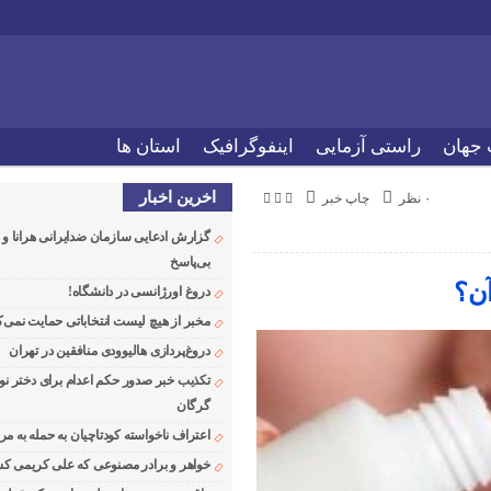
 جهان
راستی آزمایی
اینفوگرافیک
استان ها
اخرین اخبار
۰ نظر
چاپ خبر
گزارش ادعایی سازمان ضدایرانی هرانا 
بی‌پاسخ
آن؟
دروغ اورژانسی در دانشگاه!
مخبر از هیچ لیست انتخاباتی حمایت نمی‌ک
دروغ‌پردازی هالیوودی منافقین در تهران
تکذیب خبر صدور حکم اعدام برای دختر نو
گرگان
اعتراف ناخواسته کودتاچیان به حمله به م
خواهر و برادر مصنوعی که علی کریمی کشت