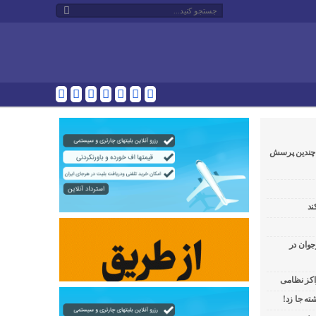
و چندین پرسش
ند
جوان در
راکز نظامی
ه جا زد!