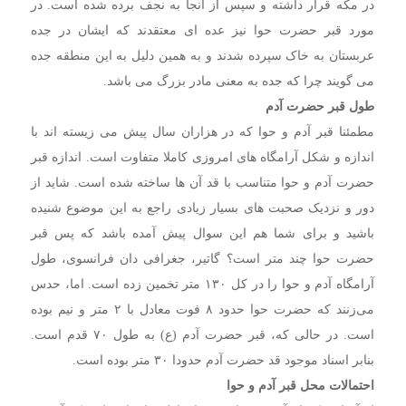
در مکه قرار داشته و سپس از آنجا به نجف برده شده است. در
مورد قبر حضرت حوا نیز عده ای معتقدند که ایشان در جده
عربستان به خاک سپرده شدند و به همین دلیل به این منطقه جده
می گویند چرا که جده به معنی مادر بزرگ می باشد.
طول قبر حضرت آدم
مطمئنا قبر آدم و حوا که در هزاران سال پیش می زیسته اند با
اندازه و شکل آرامگاه های امروزی کاملا متفاوت است. اندازه قبر
حضرت آدم و حوا متناسب با قد آن‌ ها ساخته شده است. شاید از
دور و نزدیک صحبت های بسیار زیادی راجع به این موضوع شنیده
باشید و برای شما هم این سوال پیش آمده باشد که پس قبر
حضرت حوا چند متر است؟ گاتیر، جغرافی دان فرانسوی، طول
آرامگاه آدم و حوا را در کل ۱۳۰ متر تخمین زده است. اما، حدس
می‌زنند که حضرت حوا حدود ۸ فوت معادل با ۲ متر و نیم بوده
است. در حالی که، قبر حضرت آدم (ع) به طول ۷۰ قدم است.
بنابر اسناد موجود قد حضرت آدم حدودا ۳۰ متر بوده است.
احتمالات محل قبر آدم و حوا