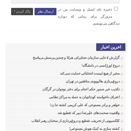
ذخیره نام، ایمیل و وبسایت من در
ارسال نظر
پاک کردن !
مرورگر برای زمانی که دوباره
دیدگاهی می‌نویسم.
اخرین اخبار
گزارش ادعایی سازمان ضدایرانی هرانا و چندین پرسش بی‌پاسخ
دروغ اورژانسی در دانشگاه!
مخبر از هیچ لیست انتخاباتی حمایت نمی‌کند
دروغ‌پردازی هالیوودی منافقین در تهران
تکذیب خبر صدور حکم اعدام برای دختر نوجوان در گرگان
اعتراف ناخواسته کودتاچیان به حمله به مراکز نظامی
خواهر و برادر مصنوعی که علی کریمی کشته جا زد!
واقعیت صحبت‌های علیرضا دبیر که تقطیع شد
کلکسیونی از تحریف، تقطیع و دروغ‌پردازی از سخنان رهبر انقلاب
کشته سازی به کمک هوش مصنوعی!