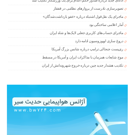
ادعای جدید درباره صدور حکم اعدام برای یک ورزشکار تکذیب شد
تصویرسازی نادرست از پروازهای نظامی در قفقاز
ماجرای یک نقل‌قول اشتباه درباره «عفو بازداشت‌شدگان»
آمار اعلامی ساختگی بود
ماجرای حساب‌های کاربری جعلی لایک‌ها و شاه ایران
دروغ سازی اوپوزوسیون ادامه دارد
ری‌پست جنجالی ترامپ درباره شانس بزرگ آمریکا
موج شایعات همزمان با مذاکرات ایران و آمریکا در مسقط
تکذیب هشدار جدید چین درباره خروج شهروندانش از ایران