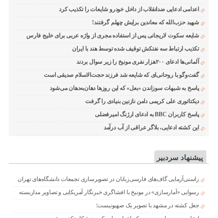
اعدامی ادعایی ضدانقلاب از داخل خودرو شایعات را تکذیب کرد
شهید حزب‌الله که معاندین برایش چهلم گرفتند!
شایعه سکوت لاریجانی پس از استفاده مجری از واژه عربی برای خلیج فارس
تکذیب ارتباط سه نفتکش توقیف شده توسط هند با ایران
آلمانی‌ها ادعای ۲۰۰هزار نفری مونیخ را زیر سوال بردند
گفت‌وگو با روحانی‌ای که شایعه شد فرزند حجت‌الاسلام صدیقی است
پاسخ به شبهات سوزاندن «بعل» که این روزها دهان‌به‌دهان می‌شود
دیکتاتوری علی کریمی دامن نازنین بنیادی را گرفت
پاسخ کاربران BBC به ادعای ارژنگ امیرفضلی
این کشته ادعایی، بلاگر عراقی از آب درآمد
پیشنهاد سردبیر
راستی‌آزمایی گاف‌های فارسی‌زبانان در تصویرسازی تجمعات دانشگاه‌های تهران
رسوایی «آمارسازی» در مونیخ با افشاگری خبرنگار آمریکایی و تصاویر مداربسته
جعل کشته در مشهد با تصویر یک صهیونیست؛