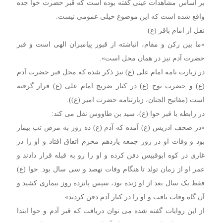
بر اساس مشاهدات عینی گفته بوده است که قبر حضرت حوا جده
واقع شده است که این موضوع خیلی عمومی نیست.
نقل از امام باقر (ع)
«ما بین رکن و مقام، انباشته از قبور پیامبران الهی است و قبر
حضرت آدم نیز در همان محل است».
در زیارت نامه امام علی (ع) نیز ذکر شده که محل قبر حضرت آدم
(ع) و حضرت نوح (ع) در کنار ضریح امام علی (ع) قرار گرفته
است (مفاتیح الجنان، زیارتنامه حضرت امیر (ع)).
در رابطه با قبر حوا (ع)، سید بن طاووس نقل می کند:
«در صحف ادریس (ع) آمده که آدم (ع) ده روز به مرض تب بیمار
بود و وفات او در روز جمعه یازدهم محرم اتفاق افتاد و او را در
غاری در کوه ابوقبیس دفن کرده و او را رو به قبله قرار دادند و
عمر او از زمان تولد تا هنگام وفات نهصد و سی سال بود. حوا (ع)
فقط یک سال بعد از او زنده بود، سپس پانزده روز بیماری کشید و
آن‌ گاه وفات یافت و او را در کنار آدم دفن کردند».
از این روایات گفته شده می توان دریافت که قبر آدم و حوا ابتدا