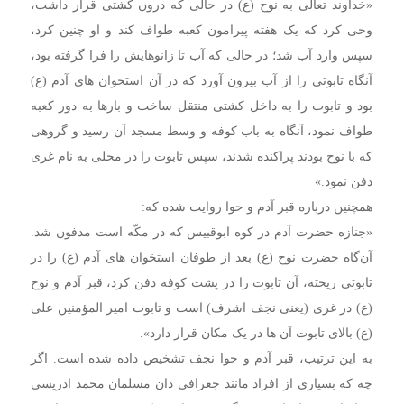
«خداوند تعالی به نوح (ع) در حالی که درون کشتی قرار داشت،
وحی کرد که یک هفته پیرامون کعبه طواف کند و او چنین کرد،
سپس وارد آب شد؛ در حالی که آب تا زانوهایش را فرا گرفته بود،
آنگاه تابوتی را از آب بیرون آورد که در آن استخوان های آدم (ع)
بود و تابوت را به داخل کشتی منتقل ساخت و بارها به دور کعبه
طواف نمود، آنگاه به باب کوفه و وسط مسجد آن رسید و گروهی
که با نوح بودند پراکنده شدند، سپس تابوت را در محلی به نام غری
دفن نمود.»
همچنین درباره قبر آدم و حوا روایت شده که:
«جنازه حضرت آدم در کوه ابوقبیس که در مکّه است مدفون شد.
آن‌گاه حضرت نوح (ع) بعد از طوفان استخوان‌ های آدم (ع) را در
تابوتی ریخته، آن تابوت را در پشت کوفه دفن کرد، قبر آدم و نوح
(ع) در غری (یعنی نجف اشرف) است و تابوت امیر المؤمنین علی
(ع) بالای تابوت آن ها در یک مکان قرار دارد».
به این ترتیب، قبر آدم و حوا نجف تشخیص داده شده است. اگر
چه که بسیاری از افراد مانند جغرافی دان مسلمان محمد ادریسی