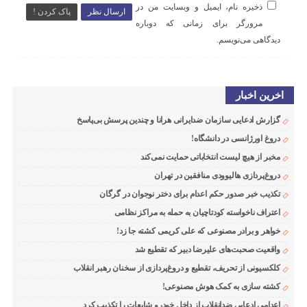
ذخیره نام، ایمیل و وبسایت من در
ارسال نظر
پاک کردن !
مرورگر برای زمانی که دوباره
دیدگاهی می‌نویسم.
اخرین اخبار
گزارش ادعایی سازمان ضدایرانی هرانا و چندین پرسش بی‌پاسخ
دروغ اورژانسی در دانشگاه!
مخبر از هیچ لیست انتخاباتی حمایت نمی‌کند
دروغ‌پردازی هالیوودی منافقین در تهران
تکذیب خبر صدور حکم اعدام برای دختر نوجوان در گرگان
اعتراف ناخواسته کودتاچیان به حمله به مراکز نظامی
خواهر و برادر مصنوعی که علی کریمی کشته جا زد!
واقعیت صحبت‌های علیرضا دبیر که تقطیع شد
کلکسیونی از تحریف، تقطیع و دروغ‌پردازی از سخنان رهبر انقلاب
کشته سازی به کمک هوش مصنوعی!
اعدامی ادعایی ضدانقلاب از داخل خودرو شایعات را تکذیب کرد