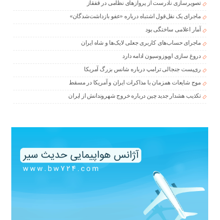
تصویرسازی نادرست از پروازهای نظامی در قفقاز
ماجرای یک نقل‌قول اشتباه درباره «عفو بازداشت‌شدگان»
آمار اعلامی ساختگی بود
ماجرای حساب‌های کاربری جعلی لایک‌ها و شاه ایران
دروغ سازی اوپوزوسیون ادامه دارد
ری‌پست جنجالی ترامپ درباره شانس بزرگ آمریکا
موج شایعات همزمان با مذاکرات ایران و آمریکا در مسقط
تکذیب هشدار جدید چین درباره خروج شهروندانش از ایران