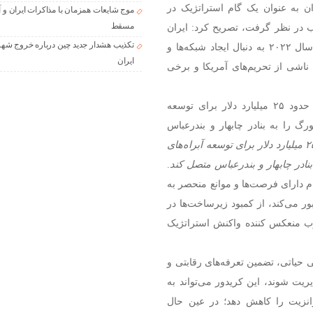
ان به عنوان یک گام استراتژیک در
موج شایعات همزمان با مذاکرات ایران و آ
مسقط
ب در نظر گرفت، تصریح کرد: ایران
تکذیب هشدار جدید چین درباره خروج شهر
در تقاطع کریدور جنوبی INSTC قرار دارد و سال‌ها قبل از سال ۲۰۲۲ به دنبال ایجاد شبکه‌ها و
ایران
اشی از تحریم‌های آمریکا و برخی
وی یادآور شد: در تابستان ۲۰۲۴، مسکو و تهران قرار بود حدود ۲۵ میلیارد دلار برای توسعه
ورگ را به بنادر چابهار و بندرعباس
در تابستان ۲۰۲۴، مسکو و تهران قرار بود حدود ۲۵ میلیارد دلار برای توسعه آبراه‌های
بنادر چابهار و بندرعباس متصل کند
.
دارای فرصت‌ها و موانع منحصر به
ر می‌کند، از کمبود زیرساخت‌ها در
نوب منعکس کننده واکنش استراتژیک
 حیاتی، تضمین تعرفه‌های رقابتی و
ریت شوند، این کریدور می‌تواند به
انزیت را کاهش دهد؛ در عین حال