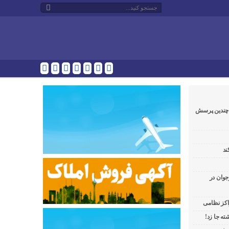
و چندین پرسش
ند
جوان در
راکز نظامی
ه جا زد!