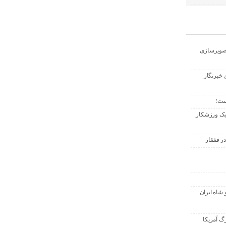
تصویرسازی
 خبرنگار
ست؛
 یک ورزشکار
ر قفقاز
 شاه ایران
گ آمریکا