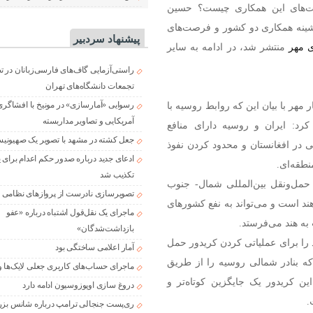
ت‌های این همکاری چیست؟ حسین
ینه همکاری دو کشور و فرصت‌های
پیشنهاد سردبیر
 مهر
منتشر شد، در ادامه به سایر
راستی‌آزمایی گاف‌های فارسی‌زبانان در 
تجمعات دانشگاه‌های تهران
هر با بیان این که روابط روسیه با
رسوایی «آمارسازی» در مونیخ با افشاگری
آمریکایی و تصاویر مداربسته
کرد: ایران و روسیه دارای منافع
جعل کشته در مشهد با تصویر یک صهیونی
ی در افغانستان و محدود کردن نفوذ
ادعای جدید درباره صدور حکم اعدام برای
نطقه‌ای.
تکذیب شد
 حمل‌ونقل بین‌المللی شمال- جنوب
تصویرسازی نادرست از پروازهای نظامی د
ند است و می‌تواند به نفع کشورهای
ماجرای یک نقل‌قول اشتباه درباره «عفو
به هند می‌فرستد.
بازداشت‌شدگان»
ی سرمایه گذاری خود را برای عملیاتی کردن کریدور حمل
آمار اعلامی ساختگی بود
INST) تسریع کرده است که بنادر شمالی روسیه را از طریق
ماجرای حساب‌های کاربری جعلی لایک‌ها و
ین کریدور یک جایگزین کوتاه‌تر و
دروغ سازی اوپوزوسیون ادامه دارد
.
ری‌پست جنجالی ترامپ درباره شانس بزر