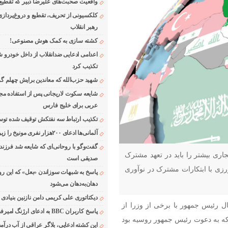
واقعیت صحبت‌های علیرضا دبیر که تقطیع
کلکسیونی از تحریف، تقطیع و دروغ‌پرداز
رهبر انقلاب
کشته سازی به کمک هوش مصنوعی!
اعدامی ادعایی ضدانقلاب از داخل خودرو ش
تکذیب کرد
شهید حزب‌الله که معاندین برایش چهلم گر
شایعه سکوت لاریجانی پس از استفاده مجر
عربی برای خلیج فارس
تکذیب ارتباط سه نفتکش توقیف شده توسط
آلمانی‌ها ادعای ۲۰۰هزار نفری مونیخ را زیر سوال بردند
گفت‌وگو با روحانی‌ای که شایعه شد فرزند
ی بیشتر را باید در تعهد مشترک
صدیقی است
زی با ابتکارات مشترک در نوآوری
پاسخ به شبهات سوزاندن «بعل» که این رو
دهان‌به‌دهان می‌شود
دیکتاتوری علی کریمی دامن نازنین بنیادی
مسال رئیس جمهور با برخی از وزرا از
پاسخ کاربران BBC به ادعای ارژنگ امیرفضلی
ه به دعوت رئیس جمهور روسیه بود
این کشته ادعایی، بلاگر عراقی از آب درآمد