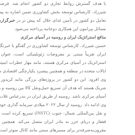
با هدف گسترش روابط تجاری دو کشور انجام شد. فرص
شیرزاد، کارشناس توسعه بخش کشاورزی ضمن اشاره به پیش
تعامل دو کشور در تأمین غذای حلال که پیش تر در
خبرگزاری
مسائل پیرامون این همکاری دوجانبه پرداخته می‌شود.
منافع استراتژیک ایران و روسیه در آسیای مرکزی
حسین شیرزاد، کارشناس توسعه کشاورزی در گفتگو با خبرنگار م
ایران تقریباً مبتنی بر مفروضات ژئوپلیتیکی است، عنوان 
استراتژیک در آسیای مرکزی هستند، مانند مهار خطرات امنیت
ایالات متحده در منطقه و همچنین پیشبرد یکپارچگی اقتصادی م
وی افزود: این دو کشور در پروژه‌های بزرگی مانند کریدور
شریک هستند که هدف آن تسریع حمل‌ونقل کالا بین روسیه و ه
آسیای مرکزی باشد. روسیه از طریق ایران در بندرعباس غلات 
وی ادامه داد: روسیه از سال ۲۰۲۲ میلاد
و نقل بین‌المللی شمال- جنوب (C
قفقاز و دریای خزر به بنادر ایران متصل می‌کند. همچنین ا
مقرون‌به‌صرفه‌تر برای مسیرهای سنتی مانند کانال سوئز است