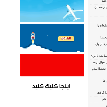
 شد
ی از سخنان
ایعات را
فتند!
ی از واژه
 هند با ایران
 حجت‌الاسلام
زها
 را گرفت