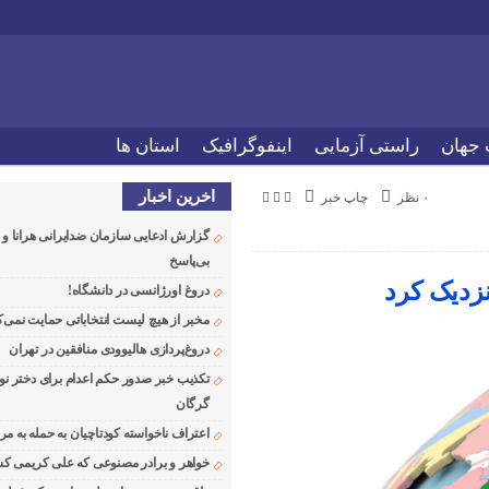
 جهان
راستی آزمایی
اینفوگرافیک
استان ها
اخرین اخبار
۰ نظر
چاپ خبر
گزارش ادعایی سازمان ضدایرانی هرانا 
بی‌پاسخ
نزدیک کرد
دروغ اورژانسی در دانشگاه!
مخبر از هیچ لیست انتخاباتی حمایت نمی‌ک
دروغ‌پردازی هالیوودی منافقین در تهران
تکذیب خبر صدور حکم اعدام برای دختر نو
گرگان
اعتراف ناخواسته کودتاچیان به حمله به م
خواهر و برادر مصنوعی که علی کریمی کشت