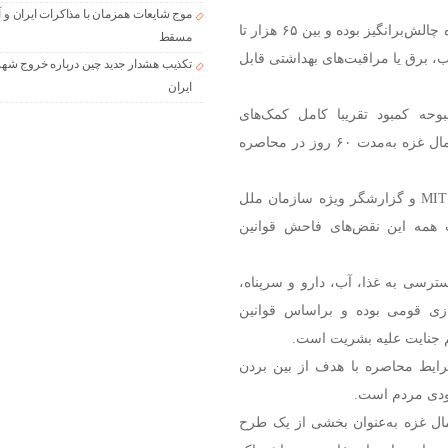
موج شایعات همزمان با مذاکرات ایران و آ
براساس گزارش آنروا، دسترسی کمک‌ها به شمال غزه به‌ویژه چالش‌برانگیز بوده و بین ۶۵ هزار تا
مسقط
آب، برق یا مراقبت‌های بهداشتی قابل
تکذیب هشدار جدید چین درباره خروج شهر
ایران
حه کمبود تقریبا کامل کمک‌های
بشردوستانه در این منطقه ادامه دارد. برخی از بخش‌های شمال غزه به‌مدت ۶۰ روز در محاصره
بالاکریشنان راجاگوپال، کارشناس حقوق در دانشگاه ام‌آی‌تی MIT و گزارشگر ویژه سازمان ملل
همه این نقض‌های فاحش قوانین
ترسی به غذا، آب، دارو و سرپناه،
زی قومی بوده و براساس قوانین
 جنایت علیه بشریت است.
رایط محاصره با هدف از بین بردن
ودی مردم است.
شی را در شمال غزه به‌عنوان بخشی از یک طرح