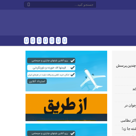
و چندین پرسش
ند
جوان در
راکز نظامی
ه جا زد!