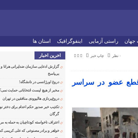
 جهان
راستی آزمایی
اینفوگرافیک
استان ها
اخرین اخبار
۰ نظر
چاپ خبر
گزارش ادعایی سازمان ضدایرانی هرانا 
بی‌پاسخ
 قطع عضو در سراسر
دروغ اورژانسی در دانشگاه!
مخبر از هیچ لیست انتخاباتی حمایت نمی‌ک
دروغ‌پردازی هالیوودی منافقین در تهران
تکذیب خبر صدور حکم اعدام برای دختر نو
گرگان
اعتراف ناخواسته کودتاچیان به حمله به م
خواهر و برادر مصنوعی که علی کریمی کشت