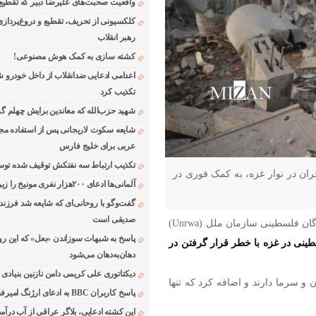
واقعیت صحبت‌های علیرضا دبیر که تقطیع
کلکسیونی از تحریف، تقطیع و دروغ‌پرداز
رهبر انقلاب
کشته سازی به کمک هوش مصنوعی!
اعدامی ادعایی ضدانقلاب از داخل خودرو ش
تکذیب کرد
شهید حزب‌الله که معاندین برایش چهلم گر
شایعه سکوت لاریجانی پس از استفاده مجر
عربی برای خلیج فارس
تکذیب ارتباط سه نفتکش توقیف شده توسط
ان در نوار غزه، به کمک فوری در
آلمانی‌ها ادعای ۲۰۰هزار نفری مونیخ را زیر سوال بردند
گفت‌وگو با روحانی‌ای که شایعه شد فرزند
صدیقی است
آژانس آوارگان فلسطینی سازمان ملل (Unrwa)
پاسخ به شبهات سوزاندن «بعل» که این رو
سانی در غزه، ۹۴۵ هزار فلسطینی در غزه با خطر قرار گرفتن در
دهان‌به‌دهان می‌شود
دیکتاتوری علی کریمی دامن نازنین بنیادی
ن و سرما دارند و اضافه کرد که تنها
پاسخ کاربران BBC به ادعای ارژنگ امیرفضلی
این کشته ادعایی، بلاگر عراقی از آب درآمد