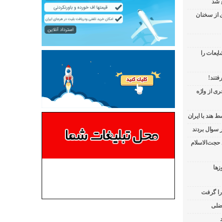
 شد
ی از سخنان
ایعات را
فتند!
ی از واژه
 هند با ایران
 حجت‌الاسلام
زها
 را گرفت