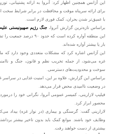
این آژانس همچنین اظهار کرد: آنروا به ارائه پشتیبانی، توز
برای ارائه سرپناه موقت و محافظت در برابر شرایط سخت ادام
با عمیق‌تر شدن بحران، کمک فوری لازم است.
براساس تازه‌ترین گزارش آنروا،
جنگ رژیم صهیونیستی علیه
بار یا بیشتر آواره شده‌اند.
این آژانس اشاره کرد که مشکلات متعددی وجود دارد که مان
غزه می‌شود، از جمله تخریب نظم و قانون، جنگ و ناامنی
سوخت و محدودیت‌های دسترسی.
براساس این گزارش، علاوه بر این، امنیت غذایی در سراسر غ
در وضعیت ناامیدی محض قرار می‌دهد.
فیلیپ لازارینی، کمیسر عمومی آنروا، نگرانی خود را درمورد
محصور ابراز کرد.
لازارینی گفت: گرسنگی و بیماری (در نوار غزه) بیداد می‌کند
وظایف خود باشند. موانع کمک باید بدون تاخیر بیشتر برداش
بیشتری از دست خواهند رفت.