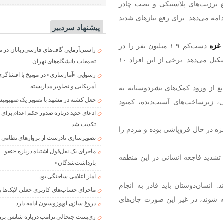
یع برزنت‌های پلاستیکی و نصب چادر
ه می‌دهد. برای رفع نیاز‌های شدید
پیشنهاد سردبیر
 غزه
دست‌کم ۱.۹ میلیون نفر را در
راستی‌آزمایی گاف‌های فارسی‌زبانان در 
این منطقه آواره کرده است که حدود ۹۰ درصد جمعیت را تشکیل می‌دهد. برخی از این افراد ۱۰
تجمعات دانشگاه‌های تهران
رسوایی «آمارسازی» در مونیخ با افشاگری
آمریکایی و تصاویر مداربسته
ع از ورود کمک‌های بشردوستانه به
جعل کشته در مشهد با تصویر یک صهیونی
، زیرساخت‌های آسیب‌دیده، کمبود
ادعای جدید درباره صدور حکم اعدام برای
تکذیب شد
زه در حال فروپاشی بوده و مردم را
تصویرسازی نادرست از پروازهای نظامی د
ماجرای یک نقل‌قول اشتباه درباره «عفو
 تشدید فاجعه انسانی در این منطقه
بازداشت‌شدگان»
آمار اعلامی ساختگی بود
. انسان‌دوستان باید قادر به انجام
ماجرای حساب‌های کاربری جعلی لایک‌ها و
ته شوند، در غیر این صورت جان‌های
دروغ سازی اوپوزوسیون ادامه دارد
ری‌پست جنجالی ترامپ درباره شانس بزر