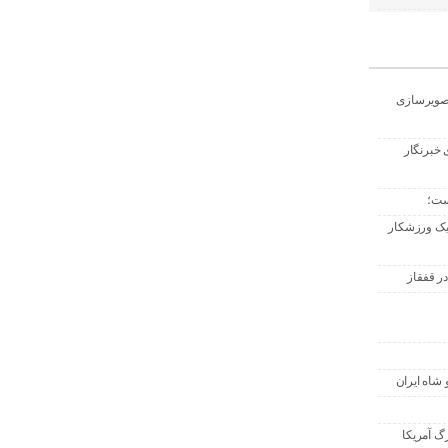
تصویرسازی
 خبرنگار
ست؛
 یک ورزشکار
ر قفقاز
 شاه ایران
گ آمریکا