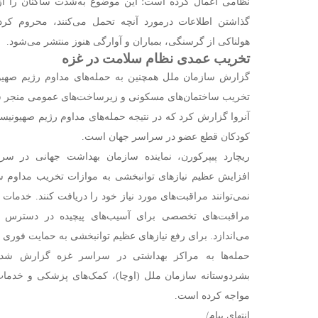
نظامی اعمال کرده است؛ این موضوع به‌شدت ساکنان را از
گذاشتن اطلاعات درمورد آنچه تحمل می‌کنند، محروم کرد
هولناکی از گرسنگی، بمباران و آوارگی هنوز منتشر می‌شود.
تخریب عمدی نظام سلامت در غزه
گزارش سازمان ملل همچنین به حمله‌های مداوم رژیم صهیو
تخریب ساختمان‌های مسکونی و زیرساخت‌های عمومی منجر ش
آنروا گزارش کرد که در نتیجه حمله‌های مداوم رژیم صهیونیست
کودکان قطع عضو در سراسر جهان است.
ریچارد پیپرکورن، نماینده سازمان بهداشت جهانی در س
افزایش عظیم نیاز‌های توانبخشی به موازات تخریب مداوم س
نمی‌توانند مراقبت‌های مورد نیاز خود را دریافت کنند. خدما
مراقبت‌های تخصصی برای آسیب‌های پیچیده در دسترس ن
می‌اندازد. برای رفع نیاز‌های عظیم توانبخشی به حمایت فوری 
حمله‌ها به مراکز بهداشتی در سراسر غزه گزارش شده 
بشردوستانه سازمان ملل (اوچا)، کمک‌های پزشکی و خدمات
مواجه کرده است.
انتهای پیام/