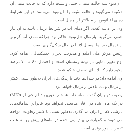
«ان‌سو» سه حالت منفی، خنثی و مثبت دارد که به حالت منفی آن
«لانینا» می‌گویند و حالت مثبت را «ال‌نینو» می‌نامند. در این شرایط
دمای اقیانوس آرام بالاتر از نرمال است.
وی در ادامه گفت: اگر دمای آب در شرایط نرمال باشد به آن فاز
خنثی می‌گوید. پارسال «ال‌نینو» حاکم بود چراکه دمای آب گرم‌تر
از نزمال بود اما امسال لانینا در حال شکل‌گیری است.
رئیس مرکز ملی اقلیم و مدیریت بحران خشکسالی اضافه کرد:
اوج تغییر دمایی در نیمه زمستان است و احتمال ۶۰ تا ۷۰ درصد
وجود دارد که لانینای ضعیف حاکم شود.
وی ادامه داد: در شرایط لانینا بارندگی‌های ایران به‌طور نسبی کمتر
از نرمال و دما بالاتر از نرمال خواهد بود.
وظیفه در پایان گفت: متاسفانه شاخص دورپیوند ام جی او (MJO)
در یک ماه آینده در فاز مناسبی نخواهد بود بنابراین سامانه‌های
بارشی که از ایران می‌گذرد، به‌طور نسبی با کسر رطوبت مواجه
می‌شوند و کم‌بارشی پیش‌بینی شده در ماه‌های پیش رو به علت
تغییرات دورپیوندی است.