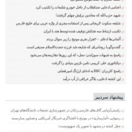
اعدامی ادعایی ضدانقلاب از داخل خودرو شایعات را تکذیب کرد
شهید حزب‌الله که معاندین برایش چهلم گرفتند!
شایعه سکوت لاریجانی پس از استفاده مجری از واژه عربی برای خلیج فارس
تکذیب ارتباط سه نفتکش توقیف شده توسط هند با ایران
آلمانی‌ها ادعای ۲۰۰هزار نفری مونیخ را زیر سوال بردند
گفت‌وگو با روحانی‌ای که شایعه شد فرزند حجت‌الاسلام صدیقی است
پاسخ به شبهات سوزاندن «بعل» که این روزها دهان‌به‌دهان می‌شود
دیکتاتوری علی کریمی دامن نازنین بنیادی را گرفت
پاسخ کاربران BBC به ادعای ارژنگ امیرفضلی
این کشته ادعایی، بلاگر عراقی از آب درآمد
پیشنهاد سردبیر
راستی‌آزمایی گاف‌های فارسی‌زبانان در تصویرسازی تجمعات دانشگاه‌های تهران
رسوایی «آمارسازی» در مونیخ با افشاگری خبرنگار آمریکایی و تصاویر مداربسته
جعل کشته در مشهد با تصویر یک صهیونیست؛