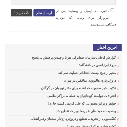
ذخیره نام، ایمیل و وبسایت من در
ارسال نظر
پاک کردن !
مرورگر برای زمانی که دوباره
دیدگاهی می‌نویسم.
اخرین اخبار
گزارش ادعایی سازمان ضدایرانی هرانا و چندین پرسش بی‌پاسخ
دروغ اورژانسی در دانشگاه!
مخبر از هیچ لیست انتخاباتی حمایت نمی‌کند
دروغ‌پردازی هالیوودی منافقین در تهران
تکذیب خبر صدور حکم اعدام برای دختر نوجوان در گرگان
اعتراف ناخواسته کودتاچیان به حمله به مراکز نظامی
خواهر و برادر مصنوعی که علی کریمی کشته جا زد!
واقعیت صحبت‌های علیرضا دبیر که تقطیع شد
کلکسیونی از تحریف، تقطیع و دروغ‌پردازی از سخنان رهبر انقلاب
کشته سازی به کمک هوش مصنوعی!