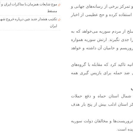
موج شایعات همزمان با مذاکرات ایران و آ
 و تمرکز برخی از رسانه‌های جهانی و
مسقط
استفاده کرده و حج عظیمی از اخبار
تکذیب هشدار جدید چین درباره خروج شهر
ایران
سلح از مردم سوریه می‌خواهد که به
را جدی نگیرند. ارتش سوریه همواره
وریسم و حامیان آن داشته و خواهد
ه تاکید کرد که مقابله با گروه‌های
ی ضد حمله برای بازپس گیری همه
شمال استان حماه و دفع حملات
کز استان ادلب بیش از پنج بار هدف
 تروریست‌ها و مخالفان دولت سوریه
یده است.