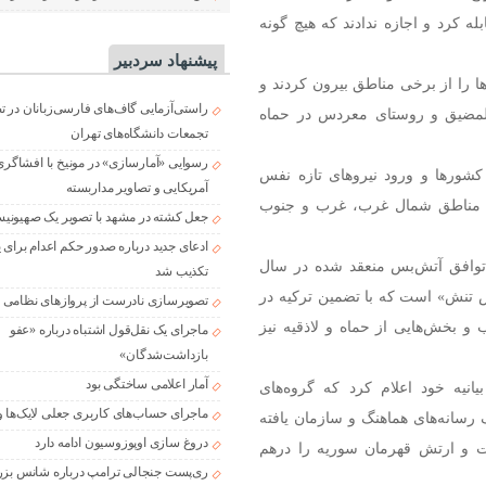
له کرد و اجازه ندادند که هیچ گونه
پیشنهاد سردبیر
ا را از برخی مناطق بیرون کردند و
راستی‌آزمایی گاف‌های فارسی‌زبانان در 
 المضیق و روستای معردس در حماه
تجمعات دانشگاه‌های تهران
رسوایی «آمارسازی» در مونیخ با افشاگری
 کشورها و ورود نیروهای تازه نفس
آمریکایی و تصاویر مداربسته
ر مناطق شمال غرب، غرب و جنوب
جعل کشته در مشهد با تصویر یک صهیونی
ادعای جدید درباره صدور حکم اعدام برای
توافق آتش‌بس منعقد شده در سال
تکذیب شد
هش تنش» است که با تضمین ترکیه در
تصویرسازی نادرست از پروازهای نظامی د
 بخش‌هایی از حماه و لاذقیه نیز
ماجرای یک نقل‌قول اشتباه درباره «عفو
بازداشت‌شدگان»
آمار اعلامی ساختگی بود
نیه خود اعلام کرد که گروه‌های
ماجرای حساب‌های کاربری جعلی لایک‌ها و
رسانه‌های هماهنگ و سازمان یافته
دروغ سازی اوپوزوسیون ادامه دارد
ملت و ارتش قهرمان سوریه را درهم
ری‌پست جنجالی ترامپ درباره شانس بزر