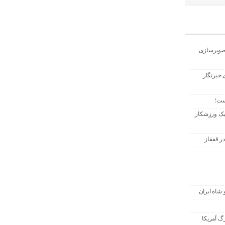
تصویرسازی
 خبرنگار
ست؛
 یک ورزشکار
ر قفقاز
 شاه ایران
گ آمریکا