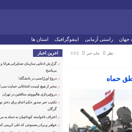
 جهان
راستی آزمایی
اینفوگرافیک
استان ها
اخرین اخبار
۰ نظر
چاپ خبر
گزارش ادعایی سازمان ضدایرانی هرانا 
بی‌پاسخ
طق حماه
دروغ اورژانسی در دانشگاه!
مخبر از هیچ لیست انتخاباتی حمایت نمی‌ک
دروغ‌پردازی هالیوودی منافقین در تهران
تکذیب خبر صدور حکم اعدام برای دختر نو
گرگان
اعتراف ناخواسته کودتاچیان به حمله به م
خواهر و برادر مصنوعی که علی کریمی کشت