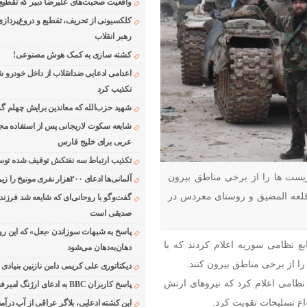
واقعیت صحبت‌های علیرضا دبیر که تقطیع
کلکسیونی از تحریف، تقطیع و دروغ‌پرداز
رهبر انقلاب
کشته سازی به کمک هوش مصنوعی!
اعدامی ادعایی ضدانقلاب از داخل خودرو ش
تکذیب کرد
شهید حزب‌الله که معاندین برایش چهلم گر
شایعه سکوت لاریجانی پس از استفاده مجر
عربی برای خلیج فارس
تکذیب ارتباط سه نفتکش توقیف شده توسط
وریست ها را از برخی مناطق بیرون
آلمانی‌ها ادعای ۲۰۰هزار نفری مونیخ را زیر سوال بردند
ا قلعه المضیق و روستای معردس در
گفت‌وگو با روحانی‌ای که شایعه شد فرزند
صدیقی است
پاسخ به شبهات سوزاندن «بعل» که این رو
بع نظامی سوریه اعلام کردند که با
دهان‌به‌دهان می‌شود
را از برخی مناطق بیرون کنند.
دیکتاتوری علی کریمی دامن نازنین بنیادی
نظامی اعلام کرد که نیروهای ارتش
پاسخ کاربران BBC به ادعای ارژنگ امیرفضلی
ع تسلیحات تقویت کرد.
این کشته ادعایی، بلاگر عراقی از آب درآمد