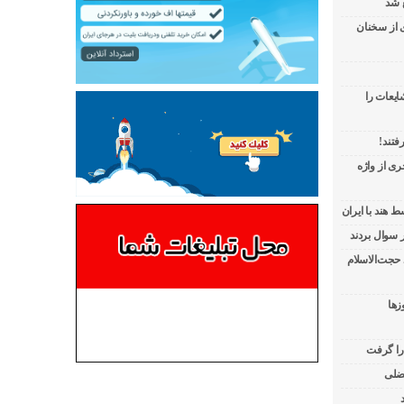
 شد
ی از سخنان
ایعات را
فتند!
ی از واژه
 هند با ایران
 حجت‌الاسلام
زها
 را گرفت