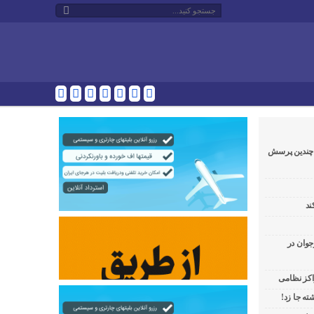
و چندین پرسش
ند
جوان در
راکز نظامی
ه جا زد!