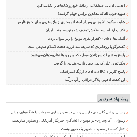
اعدامی ادعایی ضدانقلاب از داخل خودرو شایعات را تکذیب کرد
شهید حزب‌الله که معاندین برایش چهلم گرفتند!
شایعه سکوت لاریجانی پس از استفاده مجری از واژه عربی برای خلیج فارس
تکذیب ارتباط سه نفتکش توقیف شده توسط هند با ایران
آلمانی‌ها ادعای ۲۰۰هزار نفری مونیخ را زیر سوال بردند
گفت‌وگو با روحانی‌ای که شایعه شد فرزند حجت‌الاسلام صدیقی است
پاسخ به شبهات سوزاندن «بعل» که این روزها دهان‌به‌دهان می‌شود
دیکتاتوری علی کریمی دامن نازنین بنیادی را گرفت
پاسخ کاربران BBC به ادعای ارژنگ امیرفضلی
این کشته ادعایی، بلاگر عراقی از آب درآمد
پیشنهاد سردبیر
راستی‌آزمایی گاف‌های فارسی‌زبانان در تصویرسازی تجمعات دانشگاه‌های تهران
رسوایی «آمارسازی» در مونیخ با افشاگری خبرنگار آمریکایی و تصاویر مداربسته
جعل کشته در مشهد با تصویر یک صهیونیست؛