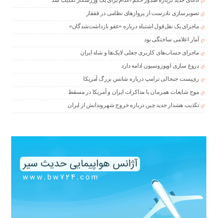
ادعای جدید درباره صدور حکم اعدام برای یک ورزشکار تکذیب شد
تصویرسازی نادرست از پروازهای نظامی در قفقاز
ماجرای یک نقل‌قول اشتباه درباره «عفو بازداشت‌شدگان»
آمار اعلامی ساختگی بود
ماجرای حساب‌های کاربری جعلی لایک‌ها و شاه ایران
دروغ سازی اوپوزوسیون ادامه دارد
ری‌پست جنجالی ترامپ درباره شانس بزرگ آمریکا
موج شایعات همزمان با مذاکرات ایران و آمریکا در مسقط
تکذیب هشدار جدید چین درباره خروج شهروندانش از ایران