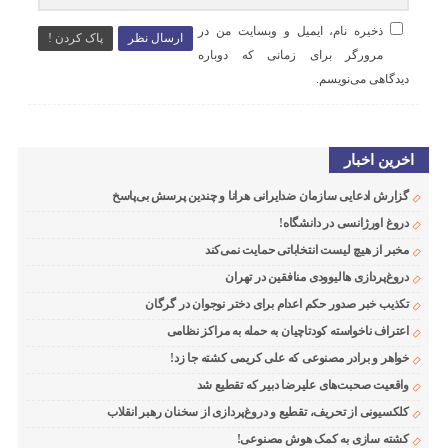
ذخیره نام، ایمیل و وبسایت من در
ارسال نظر
پاک کردن !
مرورگر برای زمانی که دوباره
دیدگاهی می‌نویسم.
اخرین اخبار
گزارش ادعایی سازمان ضدایرانی هرانا و چندین پرسش بی‌پاسخ
دروغ اورژانسی در دانشگاه!
مخبر از هیچ لیست انتخاباتی حمایت نمی‌کند
دروغ‌پردازی هالیوودی منافقین در تهران
تکذیب خبر صدور حکم اعدام برای دختر نوجوان در گرگان
اعتراف ناخواسته کودتاچیان به حمله به مراکز نظامی
خواهر و برادر مصنوعی که علی کریمی کشته جا زد!
واقعیت صحبت‌های علیرضا دبیر که تقطیع شد
کلکسیونی از تحریف، تقطیع و دروغ‌پردازی از سخنان رهبر انقلاب
کشته سازی به کمک هوش مصنوعی!