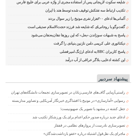
شایعه سکوت لاریجانی پس از استفاده مجری از واژه عربی برای خلیج فارس
تکذیب ارتباط سه نفتکش توقیف شده توسط هند با ایران
آلمانی‌ها ادعای ۲۰۰هزار نفری مونیخ را زیر سوال بردند
گفت‌وگو با روحانی‌ای که شایعه شد فرزند حجت‌الاسلام صدیقی است
پاسخ به شبهات سوزاندن «بعل» که این روزها دهان‌به‌دهان می‌شود
دیکتاتوری علی کریمی دامن نازنین بنیادی را گرفت
پاسخ کاربران BBC به ادعای ارژنگ امیرفضلی
این کشته ادعایی، بلاگر عراقی از آب درآمد
پیشنهاد سردبیر
راستی‌آزمایی گاف‌های فارسی‌زبانان در تصویرسازی تجمعات دانشگاه‌های تهران
رسوایی «آمارسازی» در مونیخ با افشاگری خبرنگار آمریکایی و تصاویر مداربسته
جعل کشته در مشهد با تصویر یک صهیونیست؛
ادعای جدید درباره صدور حکم اعدام برای یک ورزشکار تکذیب شد
تصویرسازی نادرست از پروازهای نظامی در قفقاز
ماجرای یک نقل‌قول اشتباه درباره «عفو بازداشت‌شدگان»