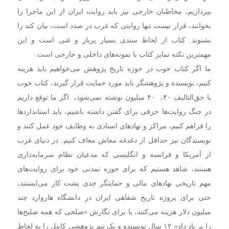
بپردازیم،‌ مخاطبان خارجی نیز باید روایت ایران از این ماجرا را
بخوانند،‌ قرار نیست تنها روایتی که غرب در صدد است، بیان کند را
بشنوند. کتاب از لحاظ سندی بسیار پربار و غنی است و این
مهمترین نکته تمایز کتاب با نمونه‌های داخلی و خارجی است.
ما اگر کتاب خوب در حوزه تاریخ پژوهش می‌خواهیم باید هزینه
کنیم‌، نویسنده و پژوهشگر باید مورد حمایت قرار گیرند‌، کتاب خوب
با حق‌التالیف ۳۰،‌ ۴۰ میلیون نوشته نمی‌شود،‌ اگر ما توقع داریم
در جنگ روایت‌ها حرفی برای گفتن داشته باشیم،‌ باید استانداردها
را فراهم کنیم،‌ مراکز و نهادهای اسنادی به وظایف خود عمل کنند و
نویسندگان نیز حداقل از دغدغه معاش معاف کنیم. در دنیای غرب
از آمریکا و فرانسه و انگلیسی که مدعیان نظام سرمایه‌داری
هستند‌، شاهد هستیم که برای حوزه تمدنی خود برای روایت‌های
مهم تاریخی نهادهای مالی و حمایتگر جدی پشت کار می‌ایستند‌،
حتی برای پروژه تاریخ شفاهی ایران در دانشگاه هاروارد چند
میلیون دلار هزینه می‌کنند،‌ یا برای نگارش «صلحی که همه صلبح‌ها
را بر باد داد» ۱۲ سال نویسنده و یک تیم پژوهشی کامل را به لحاظ