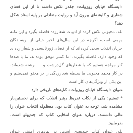
«ایستگاه خیابان روزولت» چقدر تلاش داشته تا از این فضای
شعاری و کلیشه‌ای بیرون آید و روایت متعادلی بر پایه اسناد شکل
دهد؟
بله،‌ محبوبی تلاش کرده از ادبیات شعارزده فاصله بگیرد و این نکته
مهمی است، اگرچه در این سال‌های اخیر خیلی از نویسندگان
جریان انقلاب سعی کرده‌اند که از فضای ژورنالیسی و شعار زده‌ای
که وجود دارد،‌ فاصله بگیرند،‌ اما کمتر موفق بوده‌اند،‌ ما با صدها
کار مواجه هستیم که با شعارهای گل‌درشت و … نوشته‌ شده‌اند،‌
در کار محمد محبوبی ما سلطه شعارزدگی را بر محتوا نمی‌بینیم و
این یکی از ویژگی‌های کار است.
عنوان «ایستگاه خیابان روزولت» کنایه‌های تاریخی دارد
* تسنیم: یکی از نکات تقریظ رهبر انقلاب که برای نخستین‌بار
مشاهده شد،‌ توجه به عنوان کتاب بود،‌ معظم‌له انتخاب عنوان را
عالی دانستند، درباره عنوان انتخابی کتاب که چندپهلو است،‌
بفرمایید.
بله،‌ عنوان کتاب چندبعدی است،‌ در نهادهای امنیتی عنوان