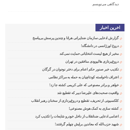
دیدگاهی می‌نویسم.
اخرین اخبار
گزارش ادعایی سازمان ضدایرانی هرانا و چندین پرسش بی‌پاسخ
دروغ اورژانسی در دانشگاه!
مخبر از هیچ لیست انتخاباتی حمایت نمی‌کند
دروغ‌پردازی هالیوودی منافقین در تهران
تکذیب خبر صدور حکم اعدام برای دختر نوجوان در گرگان
اعتراف ناخواسته کودتاچیان به حمله به مراکز نظامی
خواهر و برادر مصنوعی که علی کریمی کشته جا زد!
واقعیت صحبت‌های علیرضا دبیر که تقطیع شد
کلکسیونی از تحریف، تقطیع و دروغ‌پردازی از سخنان رهبر انقلاب
کشته سازی به کمک هوش مصنوعی!
اعدامی ادعایی ضدانقلاب از داخل خودرو شایعات را تکذیب کرد
شهید حزب‌الله که معاندین برایش چهلم گرفتند!