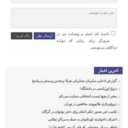
ذخیره نام، ایمیل و وبسایت من در
ارسال نظر
پاک کردن !
مرورگر برای زمانی که دوباره
دیدگاهی می‌نویسم.
اخرین اخبار
گزارش ادعایی سازمان ضدایرانی هرانا و چندین پرسش بی‌پاسخ
دروغ اورژانسی در دانشگاه!
مخبر از هیچ لیست انتخاباتی حمایت نمی‌کند
دروغ‌پردازی هالیوودی منافقین در تهران
تکذیب خبر صدور حکم اعدام برای دختر نوجوان در گرگان
اعتراف ناخواسته کودتاچیان به حمله به مراکز نظامی
خواهر و برادر مصنوعی که علی کریمی کشته جا زد!