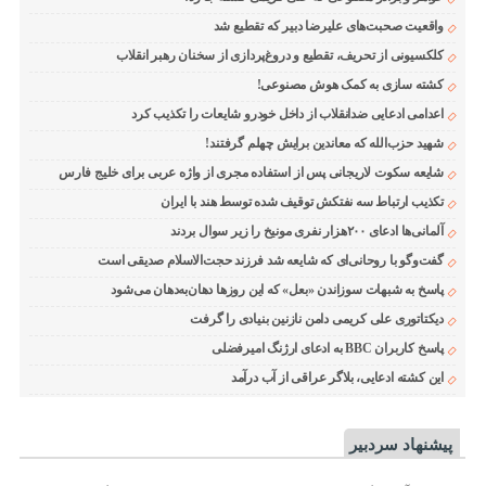
واقعیت صحبت‌های علیرضا دبیر که تقطیع شد
کلکسیونی از تحریف، تقطیع و دروغ‌پردازی از سخنان رهبر انقلاب
کشته سازی به کمک هوش مصنوعی!
اعدامی ادعایی ضدانقلاب از داخل خودرو شایعات را تکذیب کرد
شهید حزب‌الله که معاندین برایش چهلم گرفتند!
شایعه سکوت لاریجانی پس از استفاده مجری از واژه عربی برای خلیج فارس
تکذیب ارتباط سه نفتکش توقیف شده توسط هند با ایران
آلمانی‌ها ادعای ۲۰۰هزار نفری مونیخ را زیر سوال بردند
گفت‌وگو با روحانی‌ای که شایعه شد فرزند حجت‌الاسلام صدیقی است
پاسخ به شبهات سوزاندن «بعل» که این روزها دهان‌به‌دهان می‌شود
دیکتاتوری علی کریمی دامن نازنین بنیادی را گرفت
پاسخ کاربران BBC به ادعای ارژنگ امیرفضلی
این کشته ادعایی، بلاگر عراقی از آب درآمد
پیشنهاد سردبیر