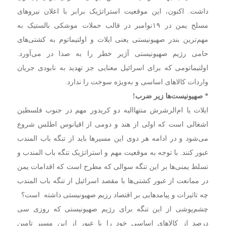
داشت. اکنون، این موقعیت استراتژیک برابر با اعلان نیروهای
مسلح یمن در ۱۹نوامبر در قالب حملات موشکی بالستیک به
مهم‌ترین بندر صهیونیستی یعنی ایلات و اولتیماتوم به کشتی‌های
حامی رژیم صهیونیستی آژیر خطر را به صدا در می‌آورد.
اولتیماتومی که برای اسرائیل ‌معنایی جز تهدید به نابودی جریان
واردات کالاهای اساسی و به‌ویژه سوخت را ندارد.
* صهیونیست‌ها زیر ضرب!
ایلات یا ام‌الرشرش منتهاالیه دو کریدور مهم در جنوب فلسطین
اشغالی است که اولی از هند و دومی از اقیانوس اطلس شروع
می‌شود و در ادامه هر دوی این مسیرها باید از تنگه باب المندب
عبور کنند. با توجه به موقعیت مهم و استراتژیک تنگه باب المندب و
تسلط یمنی‌ها بر این تنگه سوالی که مطرح است که اقدامات یمن
در ممانعت از عبور کشتی‌ها با مقصد اسرائیل از تنگه باب المندب
چه تاثیرات و پیامدهایی بر اقتصاد رزیم صهیونیستی داشته است؟
چشم‌پوشی از این تنگه برای رژیم صهیونیستی که روزی سی
درصد از کالاهای اساسی خود را با عبور از این مسیر تامین