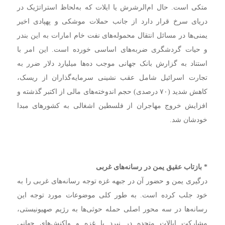
متکی است. حال ام‌الرشرش یا ایلات که به‌لحاظ استراتژیک در
دریای سرخ قرار دارد از جانب حملات موشکی و پهپادی اخیر
یمنی‌ها در مسائل انتقال محموله‌های نفت خام امارات به این بندر
و حیات گردشگری ضربه‌های اساسی خورده است. این امر با
استناد به گزارش بانک جهانی موجب ده‌ها میلیارد دلار ضرر به
تجارت اسرائیل شامل عقب نشینی سرمایه‌گذاران از ریسک،
کاهش شدید (۷۰ درصدی) حجم اندوخته‌های مالی از اکتبر گذشته و
افزایش خروج مهاجران از فلسطین اشغالی به کشورهای مبدا
خودشان ‌شد.
* بازتاب عقیق یمن در رسانه‌های غربی
درگیری یمن و حضور آن در جبهه غزه توجه رسانه‌های غربی را به
خود جلب کرده است. به طور کلی موضوعات مورد توجه این
رسانه‌ها در سه محور اصلی حمله حوثی‌ها به رژیم صهیونیستی،
مشارکت ایالات متحده در نبرد با غزه و واکنش‌های جهانی