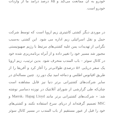
خودرو به آن ممانعت می‌کند و ۸۵ درصد درآمد ما از واردات
خودرو است.
در موردی دیگر کشتی کانتینری زیم اروپا است که توسط شرکت
حمل و نقل اسرائیلی زیم اداره می شود. این کشتی به‌سبب
نگرانی از تهدیدات یمن علیه کشتی‌های مرتبط با رژیم صهیونیستی
مجبور شد مسیر خود را تغییر داده و از آبراه برنامه‌ریزی شده خود
در کانال سوئز – باب المندب منحرف شود. بدین ترتیب، زیم اروپا
یک سفر دریایی ۵۶ درصدی طولانی‌تر را آغاز کرد و آفریقا را از
طریق اقیانوس اطلس و دماغه امید نیک دور زد. چنین مساله‌ای در
سایر شرکت‌های کشتیرانی برتر دنیا نیز قابل مشاهده است
چنان‌که طی گزارشی از شورای آتلانتیک در نوزده دسامبر نوشته
شد: « شرکت‌های کشتیرانی برتر مانند Maersk، Hapag Lloyd و
MSC تصمیم گرفته‌اند از دریای سرخ استفاده نکنند و کشتی‌های
خود را قبل از عبور مستقیم از باب المندب در مسیر کانال سوئز