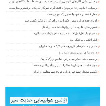
راستی‌آزمایی گاف‌های فارسی‌زبانان در تصویرسازی تجمعات دانشگاه‌های تهران
رسوایی «آمارسازی» در مونیخ با افشاگری خبرنگار آمریکایی و تصاویر مداربسته
جعل کشته در مشهد با تصویر یک صهیونیست؛
ادعای جدید درباره صدور حکم اعدام برای یک ورزشکار تکذیب شد
تصویرسازی نادرست از پروازهای نظامی در قفقاز
ماجرای یک نقل‌قول اشتباه درباره «عفو بازداشت‌شدگان»
آمار اعلامی ساختگی بود
ماجرای حساب‌های کاربری جعلی لایک‌ها و شاه ایران
دروغ سازی اوپوزوسیون ادامه دارد
ری‌پست جنجالی ترامپ درباره شانس بزرگ آمریکا
موج شایعات همزمان با مذاکرات ایران و آمریکا در مسقط
تکذیب هشدار جدید چین درباره خروج شهروندانش از ایران