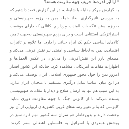
* آیا اَبَر قدرت‌ها حریف جبهه مقاومت هستند؟
به گزارش مرکز مقابله با شایعات، در این گزارش قصد داشتیم که
به بررسی تاثیرگذاری ابعاد حمله یمن به رژیم صهیونیستی و
به‌ویژه بستن تنگه باب المندب بپردازیم. کانالی که دارای موقعیت
استراتژیکی استثنایی است و برای رژیم صهیونیستی به‌جهت تامین
کالاهای اساسی حکم یک آبراه حیاتی را دارد. اما علاوه بر تاثیرات
اقتصادی، یمن به لحاظ سیاسی و امنیتی نیز نقش‌آفرینی می‌کند و
مصداق بارز این نقش‌آفرینی را می‌توان در عکس العمل‌ها و
اظهارات مقامات آمریکایی مشاهده کرد. چنانکه این کشور اقتدار
امروز یمن را حول محور جمهوری اسلامی ایران توصیف می‌کند و
در این میان اساسا تمایل درگیری مستقیم با متحدان ایران ندارد.
به این سبب هم تنها به ارسال سلاح و دیدار با مقامات صهیونیستی
بسنده می‌کند تا از کابوس جنگ با جبهه مقاومت دوری نماید.
کابوسی که بنابر تعبیر رسانه‌های غربی کشورهای اروپایی از آن نیز
وحشت دارند و بدین‌خاطر هم سران سه کشور مهم قاره سبز در
پوشش همدردی با اسرائیل به فلسطین اشغالی سفر کردند.