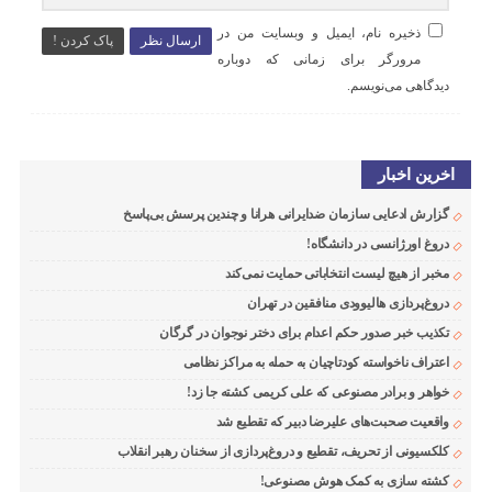
ذخیره نام، ایمیل و وبسایت من در
ارسال نظر
پاک کردن !
مرورگر برای زمانی که دوباره
دیدگاهی می‌نویسم.
اخرین اخبار
گزارش ادعایی سازمان ضدایرانی هرانا و چندین پرسش بی‌پاسخ
دروغ اورژانسی در دانشگاه!
مخبر از هیچ لیست انتخاباتی حمایت نمی‌کند
دروغ‌پردازی هالیوودی منافقین در تهران
تکذیب خبر صدور حکم اعدام برای دختر نوجوان در گرگان
اعتراف ناخواسته کودتاچیان به حمله به مراکز نظامی
خواهر و برادر مصنوعی که علی کریمی کشته جا زد!
واقعیت صحبت‌های علیرضا دبیر که تقطیع شد
کلکسیونی از تحریف، تقطیع و دروغ‌پردازی از سخنان رهبر انقلاب
کشته سازی به کمک هوش مصنوعی!