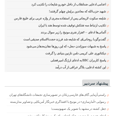
اعدامی ادعایی ضدانقلاب از داخل خودرو شایعات را تکذیب کرد
شهید حزب‌الله که معاندین برایش چهلم گرفتند!
شایعه سکوت لاریجانی پس از استفاده مجری از واژه عربی برای خلیج فارس
تکذیب ارتباط سه نفتکش توقیف شده توسط هند با ایران
آلمانی‌ها ادعای ۲۰۰هزار نفری مونیخ را زیر سوال بردند
گفت‌وگو با روحانی‌ای که شایعه شد فرزند حجت‌الاسلام صدیقی است
پاسخ به شبهات سوزاندن «بعل» که این روزها دهان‌به‌دهان می‌شود
دیکتاتوری علی کریمی دامن نازنین بنیادی را گرفت
پاسخ کاربران BBC به ادعای ارژنگ امیرفضلی
این کشته ادعایی، بلاگر عراقی از آب درآمد
پیشنهاد سردبیر
راستی‌آزمایی گاف‌های فارسی‌زبانان در تصویرسازی تجمعات دانشگاه‌های تهران
رسوایی «آمارسازی» در مونیخ با افشاگری خبرنگار آمریکایی و تصاویر مداربسته
جعل کشته در مشهد با تصویر یک صهیونیست؛
ادعای جدید درباره صدور حکم اعدام برای یک ورزشکار تکذیب شد