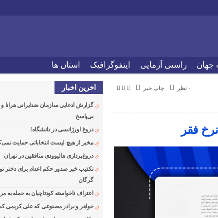
 جهان
راستی آزمایی
اینفوگرافیک
استان ها
اخرین اخبار
۰ نظر
چاپ خبر
گزارش ادعایی سازمان ضدایرانی هرانا 
بی‌پاسخ
دروغ اورژانسی در دانشگاه!
مخبر از هیچ لیست انتخاباتی حمایت نمی‌ک
دروغ‌پردازی هالیوودی منافقین در تهران
تکذیب خبر صدور حکم اعدام برای دختر نو
گرگان
اعتراف ناخواسته کودتاچیان به حمله به م
خواهر و برادر مصنوعی که علی کریمی کشت