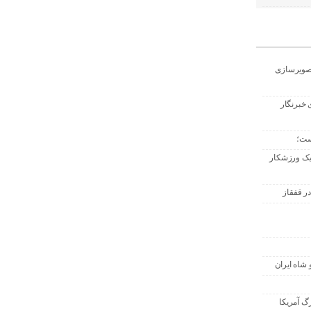
تصویرسازی
 خبرنگار
ست؛
 یک ورزشکار
ر قفقاز
 شاه ایران
گ آمریکا