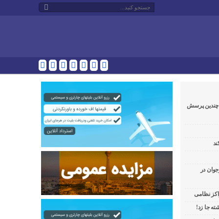
و چندین پرسش
ند
جوان در
راکز نظامی
ه جا زد!