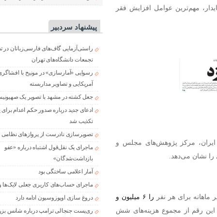
دار، مهم‌ترین عوامل افزایش فقر
پیشنهاد سردبیر
راستی‌آزمایی گاف‌های فارسی‌زبانان در 
تجمعات دانشگاه‌های تهران
رسوایی «آمارسازی» در مونیخ با افشاگری
آمریکایی و تصاویر مداربسته
جعل کشته در مشهد با تصویر یک صهیونی
ادعای جدید درباره صدور حکم اعدام برای
تکذیب شد
تصویرسازی نادرست از پروازهای نظامی د
 ایران، مرکز پژوهش‌های مجلس و
ماجرای یک نقل‌قول اشتباه درباره «عفو
را نشان می‌دهد.
بازداشت‌شدگان»
آمار اعلامی ساختگی بود
ماجرای حساب‌های کاربری جعلی لایک‌ها و
ماهانه برای هر نفر
را ۶ میلیون و
دروغ سازی اوپوزوسیون ادامه دارد
این رقم از مجموع هزینه‌های شش
ری‌پست جنجالی ترامپ درباره شانس بزر