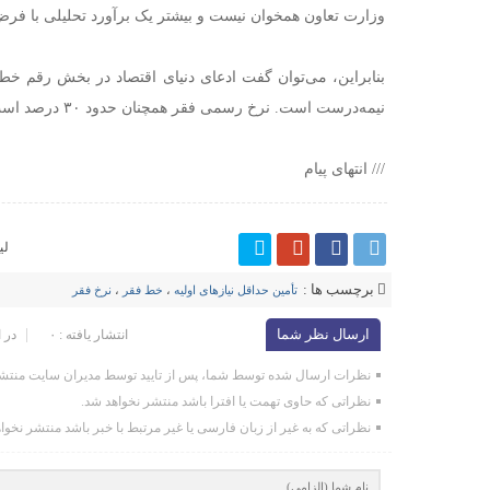
وزارت تعاون همخوان نیست و بیشتر یک برآورد تحلیلی با فرض 
بنابراین، می‌توان گفت ادعای دنیای اقتصاد در بخش رقم خ
نیمه‌درست است. نرخ رسمی فقر همچنان حدود ۳۰ درصد است.
/// انتهای پیام
لی
برچسب ها :
تأمین حداقل نیازهای اولیه
،
خط فقر
،
نرخ فقر
ارسال نظر شما
انتشار یافته : ۰
در 
نظرات ارسال شده توسط شما، پس از تایید توسط مدیران سایت منتشر
نظراتی که حاوی تهمت یا افترا باشد منتشر نخواهد شد.
نظراتی که به غیر از زبان فارسی یا غیر مرتبط با خبر باشد منتشر نخوا