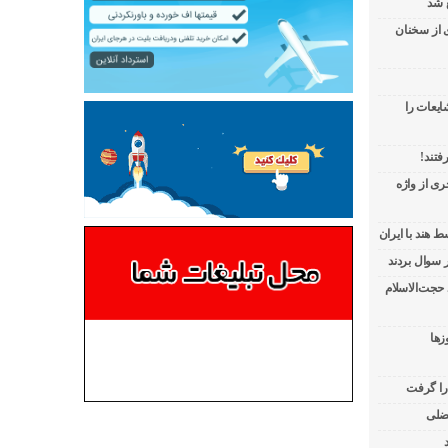
 شد
ی از سخنان
ایعات را
فتند!
ی از واژه
 هند با ایران
 حجت‌الاسلام
زها
 را گرفت