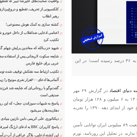
واقعیت صحبت‌های علیرضا دبیر که تقطیع
کلکسیونی از تحریف، تقطیع و دروغ‌پرداز
رهبر انقلاب
کشته سازی به کمک هوش مصنوعی!
اعدامی ادعایی ضدانقلاب از داخل خودرو ش
تکذیب کرد
شهید حزب‌الله که معاندین برایش چهلم گر
شایعه سکوت لاریجانی پس از استفاده مجر
روزنامه دنیای اقتصاد مدعی شده نرخ فقر در سال ۱۴۰۳ به ۳۶ درصد رسیده است؛ در این
عربی برای خلیج فارس
تکذیب ارتباط سه نفتکش توقیف شده توسط
آلمانی‌ها ادعای ۲۰۰هزار نفری مونیخ را زیر سوال بردند
گفت‌وگو با روحانی‌ای که شایعه شد فرزند
ه دنیای اقتصاد
در گزارش ۲۹ مهر
صدیقی است
۱۴۰۴ اعلام کرد که خط فقر ماهانه برای هر نفر در سال ۱۴۰۳ به ۶ میلیون و ۱۲۸ هزار تومان
پاسخ به شبهات سوزاندن «بعل» که این رو
رسیده و نرخ فقر نیز با افزایش به ۳۶ درصد، بالاترین سطح خود از ابتدای دهه ۱۳۹۰ را تجربه
دهان‌به‌دهان می‌شود
دیکتاتوری علی کریمی دامن نازنین بنیادی
در این گزارش نوشته شده بود که حدود ۳۲ میلیون نفر از جمعیت ۸۹ میلیونی ایران توانایی تأمین
پاسخ کاربران BBC به ادعای ارژنگ امیرفضلی
ریافت ۲۱۰۰ کالری روزانه، را ندارند. در تحلیل این روزنامه، تورم
این کشته ادعایی، بلاگر عراقی از آب درآمد