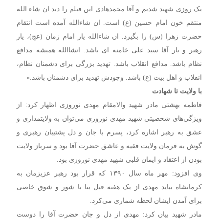
یک روزی شهید شدیم و آقا محمدهادی این فیلم را دید ان شاء الله
منتقم خون امام حسین (ع) است. ان شاءالله آمده است انتقام
حضرت زهرا (س) را بگیرد. ان شاءالله یار امام زمان (عج)، یار
رهبر و یار آقا سید علی خامنه ای باشد. انشاالله همیشه مدافع
نظام باشد. مدافع انقلاب باشد. تهدید بزرگی برای دشمنان نظام،
انقلاب و اهل بیت (ع) باشد. وجودش تهدید برای دشمنان باشد.»
با ولایت تا شهادت
فاطمه بهشتی مادر شهید والامقام مهدی نوروزی اظهار کرد: از
ویژگی‌های شخصیتی شهید مهدی نوروزی می‌توان به ولایتمداری و
عشق به رهبر اشاره کرد، پسرم با جان و دل پشتیبان رهبری و
گوش به فرمان ولایت فقیه و عاشق حضرت آقا بود و سرباز ولایت
بودن از اعتقاد و ایمان قلبی شهید مهدی نوروزی بود.
وی افزود: مهر ماه سال ۱۳۹۰ که قرار بود رهبر عزیزمان به
کرمانشاه بیاید مهدی از یک هفته قبل بنا با شور و شوق خاصی
برای آمدن ایشان لحظه شماری می‌کرد.
مادر شهید بیان کرد: مهدی از دل و جان حضرت آقا را دوست