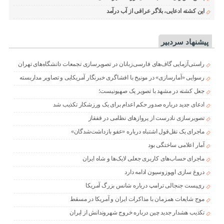
این کشته ادعایی، بلاگر عراقی از آب درآمد
پیشنهاد سردبیر
راستی‌آزمایی گاف‌های فارسی‌زبانان در تصویرسازی تجمعات دانشگاه‌های تهران
رسوایی «آمارسازی» در مونیخ با افشاگری خبرنگار آمریکایی و تصاویر مداربسته
جعل کشته در مشهد با تصویر یک صهیونیست؛
ادعای جدید درباره صدور حکم اعدام برای یک ورزشکار تکذیب شد
تصویرسازی نادرست از پروازهای نظامی در قفقاز
ماجرای یک نقل‌قول اشتباه درباره «عفو بازداشت‌شدگان»
آمار اعلامی ساختگی بود
ماجرای حساب‌های کاربری جعلی لایک‌ها و شاه ایران
دروغ سازی اوپوزوسیون ادامه دارد
ری‌پست جنجالی ترامپ درباره شانس بزرگ آمریکا
موج شایعات همزمان با مذاکرات ایران و آمریکا در مسقط
تکذیب هشدار جدید چین درباره خروج شهروندانش از ایران