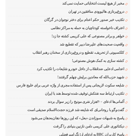
مخبر از هیچ لیست انتخاباتی حمایت نمی‌کند
دروغ‌پردازی هالیوودی منافقین در تهران
تکذیب خبر صدور حکم اعدام برای دختر نوجوان در گرگان
اعتراف ناخواسته کودتاچیان به حمله به مراکز نظامی
خواهر و برادر مصنوعی که علی کریمی کشته جا زد!
واقعیت صحبت‌های علیرضا دبیر که تقطیع شد
کلکسیونی از تحریف، تقطیع و دروغ‌پردازی از سخنان رهبر انقلاب
کشته سازی به کمک هوش مصنوعی!
اعدامی ادعایی ضدانقلاب از داخل خودرو شایعات را تکذیب کرد
شهید حزب‌الله که معاندین برایش چهلم گرفتند!
شایعه سکوت لاریجانی پس از استفاده مجری از واژه عربی برای خلیج فارس
تکذیب ارتباط سه نفتکش توقیف شده توسط هند با ایران
آلمانی‌ها ادعای ۲۰۰هزار نفری مونیخ را زیر سوال بردند
گفت‌وگو با روحانی‌ای که شایعه شد فرزند حجت‌الاسلام صدیقی است
پاسخ به شبهات سوزاندن «بعل» که این روزها دهان‌به‌دهان می‌شود
دیکتاتوری علی کریمی دامن نازنین بنیادی را گرفت
پاسخ کاربران BBC به ادعای ارژنگ امیرفضلی