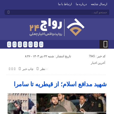
ارسال شایعه
درباره ما
ارتباط با ما
کد خبر : 7945
تاریخ انتشار : شنبه ۲۲ دی ۱۴۰۳ - ۸:۴۶
آخرین اخبار
۰ نظر
چاپ خبر
شهید مدافع اسلام؛ از قیطریه تا سامرا