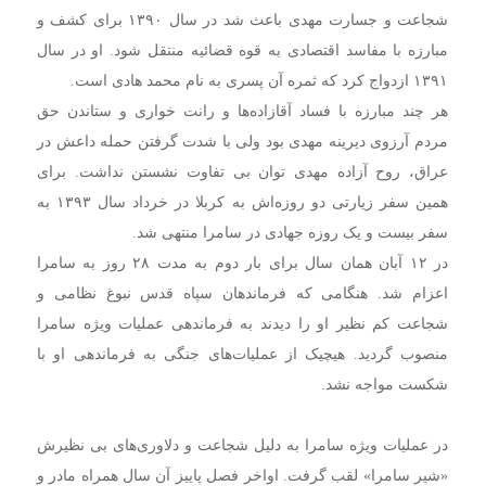
شجاعت و جسارت مهدی باعث شد در سال ۱۳۹۰ برای کشف و
مبارزه با مفاسد اقتصادی به قوه قضائیه منتقل شود. او در سال
۱۳۹۱ ازدواج کرد که ثمره آن پسری به نام محمد هادی است.
هر چند مبارزه با فساد آقازاده‌ها و رانت خواری و ستاندن حق
مردم آرزوی دیرینه مهدی بود ولی با شدت گرفتن حمله داعش در
عراق، روح آزاده مهدی توان بی تفاوت نشستن نداشت. برای
همین سفر زیارتی دو روزه‌اش به کربلا در خرداد سال ۱۳۹۳ به
سفر بیست و یک روزه جهادی در سامرا منتهی شد.
در ۱۲ آبان همان سال برای بار دوم به مدت ۲۸ روز به سامرا
اعزام شد. هنگامی که فرماندهان سپاه قدس نبوغ نظامی و
شجاعت کم نظیر او را دیدند به فرماندهی عملیات ویژه سامرا
منصوب گردید. هیچیک از عملیات‌های جنگی به فرماندهی او با
شکست مواجه نشد.
در عملیات ویژه سامرا به دلیل شجاعت و دلاوری‌های بی نظیرش
«شیر سامرا» لقب گرفت. اواخر فصل پاییز آن سال همراه مادر و