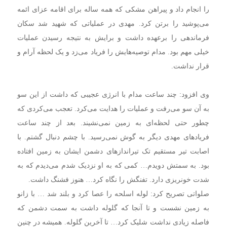
را انجام داد و پیراهن مشکی که همه ساله برای اقامه عزای ائمه
می‌پوشید را برتن کرد. مهدی در عملیاتی که شهید شد سکان
فرماندهی را برعهده داشت و برایش به نتیجه رسیدن عملیات
خیلی مهم بود. مدام توصیه‌هایش را فریاد می‌زد و یک لحظه آرام و
قرار نداشت.
وی افزود: چند ساعت مدام با انرژی عجیبی که داشت از این سو
به آن سو می‌رفت و عملیات را هدایت می‌کرد. تعجب می‌کردی که
چطور حتی لحظه‌ای به زمین نمی‌نشیند. بعد از چند ساعت
فریادهای مهدی دیگر به گوش نمی‌رسید. با چشم دنبال گشتم. با
اصابت تیر مستقیم تک تیراندازهای دشمن ایشان به زمین افتاده
بود. به سمتش دویدم… کمی که به او نزدیک شدم می‌دیدم که به
شدت خونریزی دارد. تفنگش را نگاه کرد… هنوز فشنگ داشت.
صلواتی تصریح کرد: لوله اسلحه را عصا کرد و بلند شد … با زانو
به زمین نشست و تا آنجا که گلوله داشت به سمت دشمن که
فاصله زیادی نداشت شلیک کرد… تا آخرین گلوله. همیشه در چنین