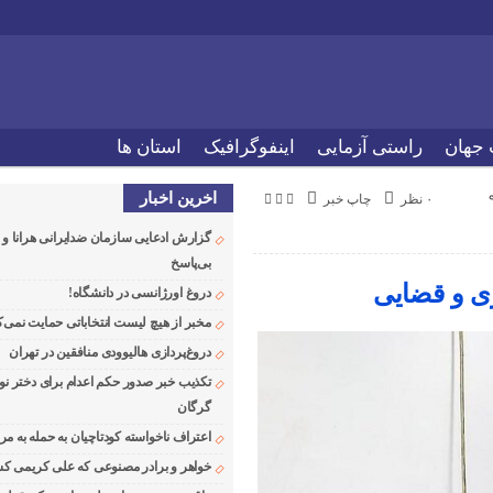
 جهان
راستی آزمایی
اینفوگرافیک
استان ها
اخرین اخبار
۰ نظر
چاپ خبر
گزارش ادعایی سازمان ضدایرانی هرانا 
بی‌پاسخ
ی و قضایی
دروغ اورژانسی در دانشگاه!
مخبر از هیچ لیست انتخاباتی حمایت نمی‌ک
دروغ‌پردازی هالیوودی منافقین در تهران
تکذیب خبر صدور حکم اعدام برای دختر نو
گرگان
اعتراف ناخواسته کودتاچیان به حمله به م
خواهر و برادر مصنوعی که علی کریمی کشت