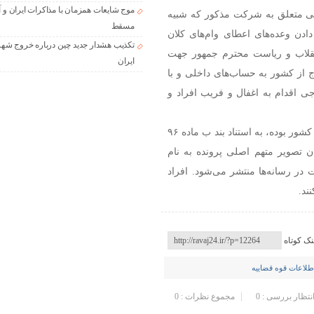
موج شایعات همزمان با مذاکرات ایران و آ
ایی متعلق به شرکت مذکور که شبیه
مسقط
دادن وعده‌های اعطای وام‌های کلان
تکذیب هشدار جدید چین درباره خروج شهر
انقلاب و ریاست محترم جمهور جهت
ایران
ج از کشور به حساب‌های داخلی و با
جی اقدام به اغفال و فریب افراد و
با توجه به اینکه اقدامات متهمان به‌صورت گسترده و در سطح کشور بوده، به استناد بند ب ماده ۹۶
 تصویر متهم اصلی پرونده به نام
در رسانه‌ها منتشر می‌شود. افراد
ند.
نک کوتاه
لاعات قوه قضاییه
انتظار بررسی : 0
مجموع نظرات : 0