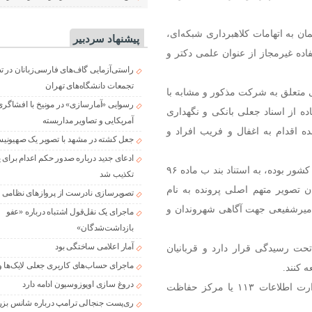
ان در همین رابطه تعداد ۷ نفر از متهمان به اتهامات کلاهبرداری شبکه‌ای،
پیشنهاد سردبیر
ده غیرمجاز از عنوان علمی دکتر و
راستی‌آزمایی گاف‌های فارسی‌زبانان در 
تجمعات دانشگاه‌های تهران
ی متعلق به شرکت مذکور و مشابه با
رسوایی «آمارسازی» در مونیخ با افشاگری
ده از اسناد جعلی بانکی و نگهداری
آمریکایی و تصاویر مداربسته
نده اقدام به اغفال و فریب افراد و
جعل کشته در مشهد با تصویر یک صهیونی
ادعای جدید درباره صدور حکم اعدام برای
با توجه به اینکه اقدامات متهمان به‌صورت گسترده و در سطح کشور بوده، به استناد بند ب ماده ۹۶
تکذیب شد
 تصویر متهم اصلی پرونده به نام
تصویرسازی نادرست از پروازهای نظامی د
میرشفیعی جهت آگاهی شهروندان و
ماجرای یک نقل‌قول اشتباه درباره «عفو
بازداشت‌شدگان»
آمار اعلامی ساختگی بود
حت رسیدگی قرار دارد و قربانیان
ماجرای حساب‌های کاربری جعلی لایک‌ها و
 کنند.
دروغ سازی اوپوزوسیون ادامه دارد
هموطنان در صورت مشاهده موارد مشابه با ستاد خبری وزارت اطلاعات ۱۱۳ یا مرکز حفاظت
ری‌پست جنجالی ترامپ درباره شانس بزر