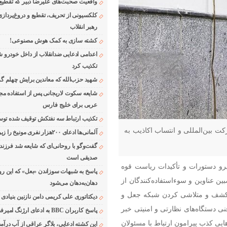
واقعیت صحبت‌های علیرضا دبیر که تقطیع
کلکسیونی از تحریف، تقطیع و دروغ‌پرداز
رهبر انقلاب
کشته سازی به کمک هوش مصنوعی!
اعدامی ادعایی ضدانقلاب از داخل خودرو ش
تکذیب کرد
شهید حزب‌الله که معاندین برایش چهلم گر
شایعه سکوت لاریجانی پس از استفاده مجر
عربی برای خلیج فارس
تکذیب ارتباط سه نفتکش توقیف شده توسط
 بین‌المللی و انتساب اکاذیب به
آلمانی‌ها ادعای ۲۰۰هزار نفری مونیخ را زیر سوال بردند
گفت‌وگو با روحانی‌ای که شایعه شد فرزند
صدیقی است
 رواج ۲۴ به نقل از مهر، پیرو دستورات و تأکیدات ریاست قوه
پاسخ به شبهات سوزاندن «بعل» که این رو
ین عناوین و سوء‌استفاده‌کنندگان از
دهان‌به‌دهان می‌شود
 کشف و متلاشی کردن شبکه جعل و
دیکتاتوری علی کریمی دامن نازنین بنیادی
 دستگاه‌های نظارتی و امنیتی خبر
پاسخ کاربران BBC به ادعای ارژنگ امیرفضلی
ایی کذب پیرامون ارتباط با مسئولان
این کشته ادعایی، بلاگر عراقی از آب درآمد