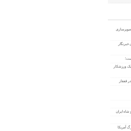
تصویرسازی
 خبرنگار
ست؛
 یک ورزشکار
ر قفقاز
 شاه ایران
گ آمریکا