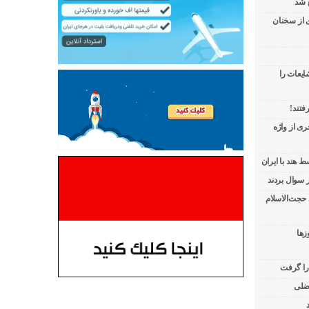
 شد
ی از سخنان
ایعات را
فتند!
ی از واژه
 هند با ایران
 حجت‌الاسلام
زها
 را گرفت