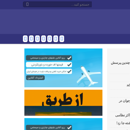
و چندین پرسش
ند
جوان در
راکز نظامی
ه جا زد!