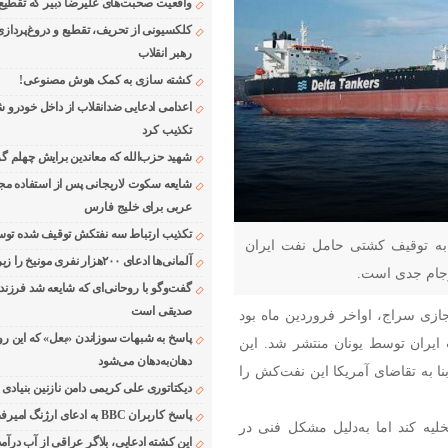
واقعیت صحبت‌های علیرضا دبیر که تقطیع
کلکسیونی از تحریف، تقطیع و دروغ‌پرداز
رهبر انقلاب
کشته سازی به کمک هوش مصنوعی!
اعدامی ادعایی ضدانقلاب از داخل خودرو ش
تکذیب کرد
شهید حزب‌الله که معاندین برایش چهلم گر
شایعه سکوت لاریجانی پس از استفاده مجر
عربی برای خلیج فارس
تکذیب ارتباط سه نفتکش توقیف شده توسط
به توقیف کشتی حامل نفت ایران
آلمانی‌ها ادعای ۲۰۰هزار نفری مونیخ را زیر سوال بردند
رجام جدی است.
گفت‌وگو با روحانی‌ای که شایعه شد فرزند
صدیقی است
زی سراج، اواخر فروردین ماه بود
پاسخ به شبهات سوزاندن «بعل» که این رو
 حامل ۷۰۰ هزار بشکه نفت ایران توسط یونان منتشر شد. این
دهان‌به‌دهان می‌شود
نا به تقاضای آمریکا این نفت‌کش را
دیکتاتوری علی کریمی دامن نازنین بنیادی
پاسخ کاربران BBC به ادعای ارژنگ امیرفضلی
لیه کند اما به‌دلیل مشکل فنی در
این کشته ادعایی، بلاگر عراقی از آب درآمد