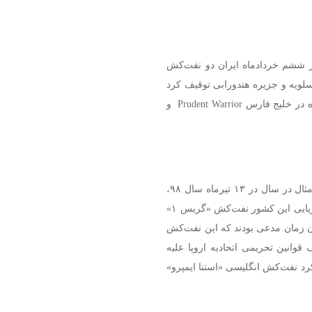
ر ششم خردادماه ایران دو نفت‌کش
سلویه و جزیره هندورابی توقیف کرد
و پرچم آن‌ها را پایین آورد؛ این دو نفت‌کش یونانی توقیف شده در خلیج فارس Prudent Warrior و
توقیف متقابل نفت‌کش‌ها مسبوق به سابقه است و به‌عنوان مثال در سال در ۱۳ تیرماه سال ۹۸،
مقامات جبل‌الطارق به دستور انگلیسی‌ها و با دخالت نیروی دریایی این کشور نفت‌کش «گریس ۱»
آن زمان مدعی بودند که این نفت‌کش
قوانین تحریمی اتحادیه اروپا علیه
عیه‌ای اعلام کرد نفت‌کش انگلیسی «استنا ایمپرو»