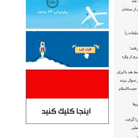
 شد
ی از سخنان
ایعات را
فتند!
ی از واژه
 هند با ایران
 حجت‌الاسلام
زها
 را گرفت