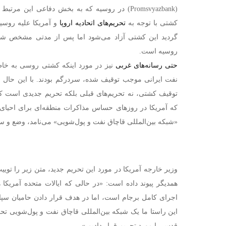
(Promsvyazbank) در روسیه که به بخش دفاعی این مرت
کشتی با توجه به
تحریم‌های اتحادیه اروپا
و آمریکا علیه روسیه
گردید این کشتی آزاد می‌شود اما پس از مدتی مشخص شد ک
روسیه است.
حتی رسانه‌های غربی
نیز در مورد اینکه کشتی روسی به خا
نفت ایرانی موجب توقیف شده، سردرگم بودند. با این حال ب
توقیف کشتی، نه تحریم‌های قبلی بلکه تحریم جدیدی است که
که آمریکا در روزهای حساس مذاکرات منطقه‌ای برای احیای ت
«شبکه‌ بین‌المللی قاچاق نفت و پول‌شویی» می‌نامد، وضع و سر
وزیر خارجه آمریکا در مورد این تحریم جدید، متن زیر را توی
همدیگر پیوند داده است: «در حالی که ایالات متحده آمریکا 
اجرای کامل برجام است، اما در هدف قرار دادن حامیان سپاه ی
این راستا ما یک شبکه بین‌المللی قاچاق نفت و پول‌شویی ت
قدس را مورد تحریم قرار دادیم.»