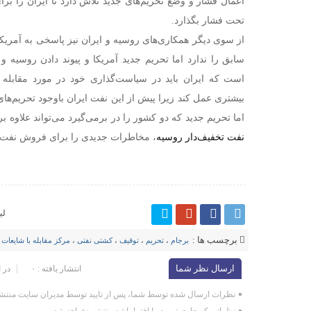
اعمال فشار و وضع تحریم‌های جدید تلاش دارد تا ایران را بر
تحت فشار بگذارد.
از سوی دیگر همکاری‌های روسیه و ایران نیز پاسخی به آمریکا
سابق را ندارد اما تحریم جدید آمریکا و پیوند دادن روسیه و
است که ایران باید در سیاست‌گذاری خود در مورد مقابله ب
بیشتری عمل کند زیرا پیش از این نفت ایران باوجود تحریم‌های 
اما تحریم جدید که دو کشور را در برمی‌گیرد می‌تواند علاوه ب
نفت تخفیف‌دار روسیه
، مخاطرات جدیدی را برای فروش نفت ای
لی
برچسب ها :
برجام
،
تحریم
،
توقیف‌
،
کشتی‌ نفتی
،
مرکز مقابله با شایعات
،
ارسال نظر شما
انتشار یافته : ۰
در 
نظرات ارسال شده توسط شما، پس از تایید توسط مدیران سایت منتشر
نظراتی که حاوی تهمت یا افترا باشد منتشر نخواهد شد.