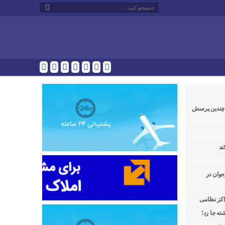
و چندین پرسش
ند
جوان در
راکز نظامی
ه جا زد!