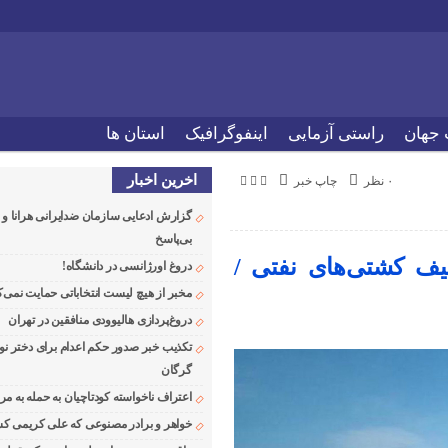
 جهان
راستی آزمایی
اینفوگرافیک
استان ها
اخرین اخبار
۰ نظر
چاپ خبر
گزارش ادعایی سازمان ضدایرانی هرانا 
بی‌پاسخ
یف‌ کشتی‌های نفتی /
دروغ اورژانسی در دانشگاه!
مخبر از هیچ لیست انتخاباتی حمایت نمی‌ک
دروغ‌پردازی هالیوودی منافقین در تهران
تکذیب خبر صدور حکم اعدام برای دختر نو
گرگان
اعتراف ناخواسته کودتاچیان به حمله به م
خواهر و برادر مصنوعی که علی کریمی کشت