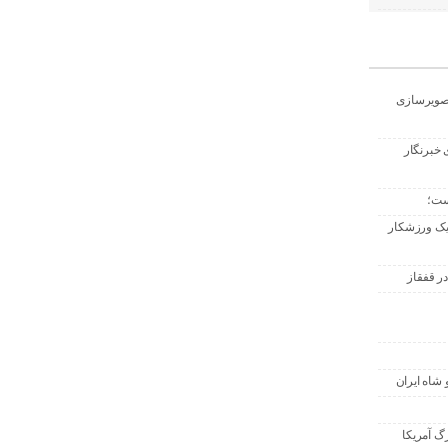
تصویرسازی
 خبرنگار
ست؛
 یک ورزشکار
ر قفقاز
 شاه ایران
گ آمریکا