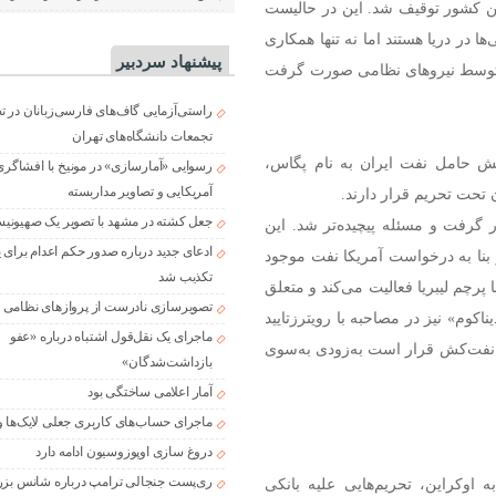
ن کشور توقیف شد. این در حالیست
 در دریا هستند اما نه تنها همکاری
پیشنهاد سردبیر
ر توسط نیروهای نظامی صورت گرفت
راستی‌آزمایی گاف‌های فارسی‌زبانان در 
تجمعات دانشگاه‌های تهران
کش حامل نفت ایران به نام پگاس،
رسوایی «آمارسازی» در مونیخ با افشاگری
آمریکایی و تصاویر مداربسته
 تحت تحریم قرار دارند.
جعل کشته در مشهد با تصویر یک صهیونی
گرفت و مسئله پیچیده‌تر شد. این
ادعای جدید درباره صدور حکم اعدام برای
 بنا به درخواست آمریکا نفت موجود
تکذیب شد
پرچم لیبریا فعالیت می‌کند و متعلق
تصویرسازی نادرست از پروازهای نظامی د
کوم» نیز در مصاحبه با رویترزتایید
ماجرای یک نقل‌قول اشتباه درباره «عفو
نفت‌کش قرار است به‌زودی به‌سوی
بازداشت‌شدگان»
آمار اعلامی ساختگی بود
ماجرای حساب‌های کاربری جعلی لایک‌ها و
دروغ سازی اوپوزوسیون ادامه دارد
ری‌پست جنجالی ترامپ درباره شانس بزر
سیه به اوکراین، تحریم‌هایی علیه بانکی