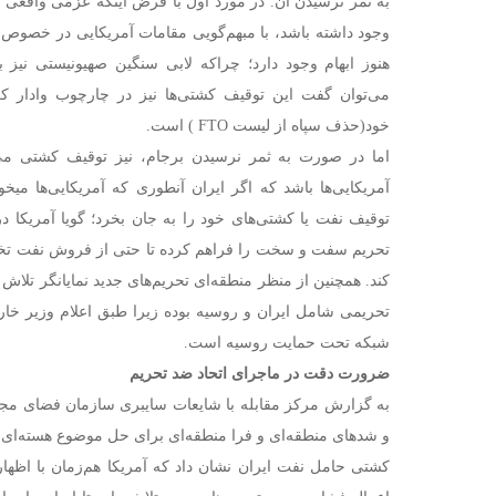
به ثمر نرسیدن آن. در مورد اول با فرض اینکه عزمی واقعی د
وجود داشته باشد، با مبهم‌گویی مقامات آمریکایی در خصوص 
هنوز ابهام وجود دارد؛ چراکه لابی سنگین صهیونیستی نیز ب
می‌توان گفت این توقیف کشتی‌ها نیز در چارچوب وادار کر
خود(حذف سپاه از لیست FTO ) است.
اما در صورت به ثمر نرسیدن برجام، نیز توقیف کشتی می‌ت
آمریکایی‌ها باشد که اگر ایران آنطوری که آمریکایی‌ها میخو
توقیف نفت یا کشتی‌های خود را به جان بخرد؛ گویا آمریکا د
تحریم سفت و سخت را فراهم کرده تا حتی از فروش نفت تخف
کند. همچنین از منظر منطقه‌ای تحریم‌های جدید نمایانگر تلا
تحریمی شامل ایران و روسیه بوده زیرا طبق اعلام وزیر خا
شبکه تحت حمایت روسیه است.
ضرورت دقت در ماجرای اتحاد ضد تحریم
به گزارش مرکز مقابله با شایعات سایبری سازمان فضای مجا
و شد‌های منطقه‌ای و فرا منطقه‌ای برای حل موضوع هسته‌ای 
کشتی حامل نفت ایران نشان داد که آمریکا هم‌زمان با اظهار