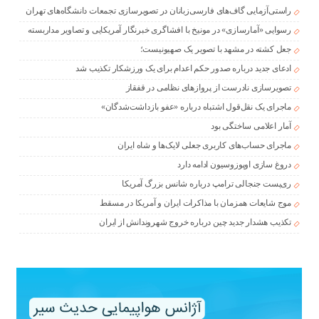
راستی‌آزمایی گاف‌های فارسی‌زبانان در تصویرسازی تجمعات دانشگاه‌های تهران
رسوایی «آمارسازی» در مونیخ با افشاگری خبرنگار آمریکایی و تصاویر مداربسته
جعل کشته در مشهد با تصویر یک صهیونیست؛
ادعای جدید درباره صدور حکم اعدام برای یک ورزشکار تکذیب شد
تصویرسازی نادرست از پروازهای نظامی در قفقاز
ماجرای یک نقل‌قول اشتباه درباره «عفو بازداشت‌شدگان»
آمار اعلامی ساختگی بود
ماجرای حساب‌های کاربری جعلی لایک‌ها و شاه ایران
دروغ سازی اوپوزوسیون ادامه دارد
ری‌پست جنجالی ترامپ درباره شانس بزرگ آمریکا
موج شایعات همزمان با مذاکرات ایران و آمریکا در مسقط
تکذیب هشدار جدید چین درباره خروج شهروندانش از ایران