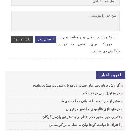
ذخیره نام، ایمیل و وبسایت من در
ارسال نظر
پاک کردن !
مرورگر برای زمانی که دوباره
دیدگاهی می‌نویسم.
اخرین اخبار
گزارش ادعایی سازمان ضدایرانی هرانا و چندین پرسش بی‌پاسخ
دروغ اورژانسی در دانشگاه!
مخبر از هیچ لیست انتخاباتی حمایت نمی‌کند
دروغ‌پردازی هالیوودی منافقین در تهران
تکذیب خبر صدور حکم اعدام برای دختر نوجوان در گرگان
اعتراف ناخواسته کودتاچیان به حمله به مراکز نظامی