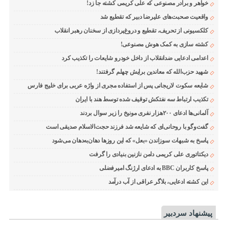
خواهر و برادر مصنوعی که علی کریمی کشته جا زد!
واقعیت صحبت‌های علیرضا دبیر که تقطیع شد
کلکسیونی از تحریف، تقطیع و دروغ‌پردازی از سخنان رهبر انقلاب
کشته سازی به کمک هوش مصنوعی!
اعدامی ادعایی ضدانقلاب از داخل خودرو شایعات را تکذیب کرد
شهید حزب‌الله که معاندین برایش چهلم گرفتند!
شایعه سکوت لاریجانی پس از استفاده مجری از واژه عربی برای خلیج فارس
تکذیب ارتباط سه نفتکش توقیف شده توسط هند با ایران
آلمانی‌ها ادعای ۲۰۰هزار نفری مونیخ را زیر سوال بردند
گفت‌وگو با روحانی‌ای که شایعه شد فرزند حجت‌الاسلام صدیقی است
پاسخ به شبهات سوزاندن «بعل» که این روزها دهان‌به‌دهان می‌شود
دیکتاتوری علی کریمی دامن نازنین بنیادی را گرفت
پاسخ کاربران BBC به ادعای ارژنگ امیرفضلی
این کشته ادعایی، بلاگر عراقی از آب درآمد
پیشنهاد سردبیر