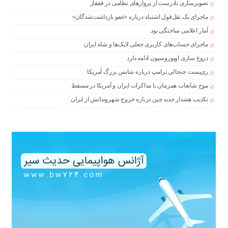
تصویرسازی نادرست از پروازهای نظامی در قفقاز
ماجرای یک نقل‌قول اشتباه درباره «عفو بازداشت‌شدگان»
آمار اعلامی ساختگی بود
ماجرای حساب‌های کاربری جعلی لایک‌ها و شاه ایران
دروغ سازی اوپوزوسیون ادامه دارد
ری‌پست جنجالی ترامپ درباره شانس بزرگ آمریکا
موج شایعات همزمان با مذاکرات ایران و آمریکا در مسقط
تکذیب هشدار جدید چین درباره خروج شهروندانش از ایران