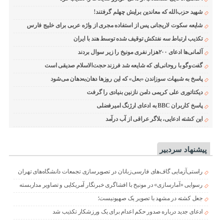
شهید حزب‌الله که معاندین برایش چهلم گرفتند!
شایعه سکوت لاریجانی پس از استفاده مجری از واژه عربی برای خلیج فارس
تکذیب ارتباط سه نفتکش توقیف شده توسط هند با ایران
آلمانی‌ها ادعای ۲۰۰هزار نفری مونیخ را زیر سوال بردند
گفت‌وگو با روحانی‌ای که شایعه شد فرزند حجت‌الاسلام صدیقی است
پاسخ به شبهات سوزاندن «بعل» که این روزها دهان‌به‌دهان می‌شود
دیکتاتوری علی کریمی دامن نازنین بنیادی را گرفت
پاسخ کاربران BBC به ادعای ارژنگ امیرفضلی
این کشته ادعایی، بلاگر عراقی از آب درآمد
پیشنهاد سردبیر
راستی‌آزمایی گاف‌های فارسی‌زبانان در تصویرسازی تجمعات دانشگاه‌های تهران
رسوایی «آمارسازی» در مونیخ با افشاگری خبرنگار آمریکایی و تصاویر مداربسته
جعل کشته در مشهد با تصویر یک صهیونیست؛
ادعای جدید درباره صدور حکم اعدام برای یک ورزشکار تکذیب شد