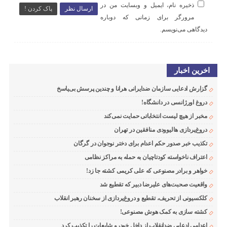
ذخیره نام، ایمیل و وبسایت من در
ارسال نظر
پاک کردن !
مرورگر برای زمانی که دوباره
دیدگاهی می‌نویسم.
اخرین اخبار
گزارش ادعایی سازمان ضدایرانی هرانا و چندین پرسش بی‌پاسخ
دروغ اورژانسی در دانشگاه!
مخبر از هیچ لیست انتخاباتی حمایت نمی‌کند
دروغ‌پردازی هالیوودی منافقین در تهران
تکذیب خبر صدور حکم اعدام برای دختر نوجوان در گرگان
اعتراف ناخواسته کودتاچیان به حمله به مراکز نظامی
خواهر و برادر مصنوعی که علی کریمی کشته جا زد!
واقعیت صحبت‌های علیرضا دبیر که تقطیع شد
کلکسیونی از تحریف، تقطیع و دروغ‌پردازی از سخنان رهبر انقلاب
کشته سازی به کمک هوش مصنوعی!
اعدامی ادعایی ضدانقلاب از داخل خودرو شایعات را تکذیب کرد