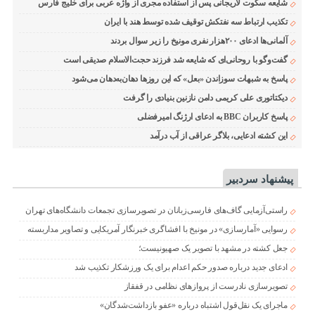
شایعه سکوت لاریجانی پس از استفاده مجری از واژه عربی برای خلیج فارس
تکذیب ارتباط سه نفتکش توقیف شده توسط هند با ایران
آلمانی‌ها ادعای ۲۰۰هزار نفری مونیخ را زیر سوال بردند
گفت‌وگو با روحانی‌ای که شایعه شد فرزند حجت‌الاسلام صدیقی است
پاسخ به شبهات سوزاندن «بعل» که این روزها دهان‌به‌دهان می‌شود
دیکتاتوری علی کریمی دامن نازنین بنیادی را گرفت
پاسخ کاربران BBC به ادعای ارژنگ امیرفضلی
این کشته ادعایی، بلاگر عراقی از آب درآمد
پیشنهاد سردبیر
راستی‌آزمایی گاف‌های فارسی‌زبانان در تصویرسازی تجمعات دانشگاه‌های تهران
رسوایی «آمارسازی» در مونیخ با افشاگری خبرنگار آمریکایی و تصاویر مداربسته
جعل کشته در مشهد با تصویر یک صهیونیست؛
ادعای جدید درباره صدور حکم اعدام برای یک ورزشکار تکذیب شد
تصویرسازی نادرست از پروازهای نظامی در قفقاز
ماجرای یک نقل‌قول اشتباه درباره «عفو بازداشت‌شدگان»