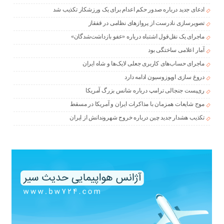
ادعای جدید درباره صدور حکم اعدام برای یک ورزشکار تکذیب شد
تصویرسازی نادرست از پروازهای نظامی در قفقاز
ماجرای یک نقل‌قول اشتباه درباره «عفو بازداشت‌شدگان»
آمار اعلامی ساختگی بود
ماجرای حساب‌های کاربری جعلی لایک‌ها و شاه ایران
دروغ سازی اوپوزوسیون ادامه دارد
ری‌پست جنجالی ترامپ درباره شانس بزرگ آمریکا
موج شایعات همزمان با مذاکرات ایران و آمریکا در مسقط
تکذیب هشدار جدید چین درباره خروج شهروندانش از ایران