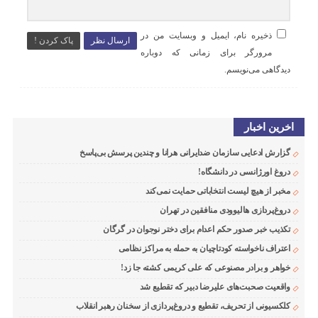
ذخیره نام، ایمیل و وبسایت من در
ارسال نظر
پاک کردن !
مرورگر برای زمانی که دوباره
دیدگاهی می‌نویسم.
اخرین اخبار
گزارش ادعایی سازمان ضدایرانی هرانا و چندین پرسش بی‌پاسخ
دروغ اورژانسی در دانشگاه!
مخبر از هیچ لیست انتخاباتی حمایت نمی‌کند
دروغ‌پردازی هالیوودی منافقین در تهران
تکذیب خبر صدور حکم اعدام برای دختر نوجوان در گرگان
اعتراف ناخواسته کودتاچیان به حمله به مراکز نظامی
خواهر و برادر مصنوعی که علی کریمی کشته جا زد!
واقعیت صحبت‌های علیرضا دبیر که تقطیع شد
کلکسیونی از تحریف، تقطیع و دروغ‌پردازی از سخنان رهبر انقلاب