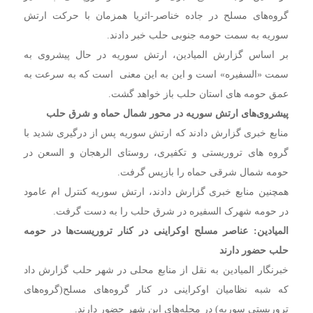
گروه‌های مسلح در جاده خناصر-اثریا همزمان با حرکت ارتش
سوریه به سمت حومه جنوبی حلب خبر دادند.
بر اساس گزارش المیادین، ارتش سوریه در حال پیشروی به
سمت «السفیره» است و این به این معنی است که به سرعت به
عمق حومه های استان حلب باز خواهد گشت.
پیشروی‌های ارتش سوریه در محور شمال حماه و شرق حلب
منابع خبری گزارش دادند که ارتش سوریه پس از درگیری شدید با
گروه های تروریستی و تکفیری، روستای الرهجان و السعن در
حومه شمال شرقی حماه را بازپس گرفت.
همچنین منابع خبری گزارش دادند، ارتش سوریه کنترل ام عامود
در حومه شهرک السفیره در شرق حلب را به دست گرفت.
المیادین: عناصر مسلح اوکراینی در کنار تروریست‌ها در حومه
حلب حضور دارند
خبرنگار المیادین به نقل از منابع محلی در شهر حلب گزارش داد
که شبه نظامیان اوکراینی در کنار گروه‌های مسلح(گروه‌های
تروریستی سوریه) در محله‌های این شهر حضور دارند.