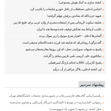
کشته سازی به کمک هوش مصنوعی!
اعدامی ادعایی ضدانقلاب از داخل خودرو شایعات را تکذیب کرد
شهید حزب‌الله که معاندین برایش چهلم گرفتند!
شایعه سکوت لاریجانی پس از استفاده مجری از واژه عربی برای خلیج فارس
تکذیب ارتباط سه نفتکش توقیف شده توسط هند با ایران
آلمانی‌ها ادعای ۲۰۰هزار نفری مونیخ را زیر سوال بردند
گفت‌وگو با روحانی‌ای که شایعه شد فرزند حجت‌الاسلام صدیقی است
پاسخ به شبهات سوزاندن «بعل» که این روزها دهان‌به‌دهان می‌شود
دیکتاتوری علی کریمی دامن نازنین بنیادی را گرفت
پاسخ کاربران BBC به ادعای ارژنگ امیرفضلی
این کشته ادعایی، بلاگر عراقی از آب درآمد
پیشنهاد سردبیر
راستی‌آزمایی گاف‌های فارسی‌زبانان در تصویرسازی تجمعات دانشگاه‌های تهران
رسوایی «آمارسازی» در مونیخ با افشاگری خبرنگار آمریکایی و تصاویر مداربسته
جعل کشته در مشهد با تصویر یک صهیونیست؛