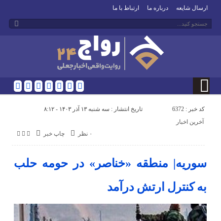
ارسال شایعه
درباره ما
ارتباط با ما
کد خبر : 6372
تاریخ انتشار : سه شنبه ۱۳ آذر ۱۴۰۳ - ۸:۱۲
آخرین اخبار
۰ نظر
چاپ خبر
سوریه| منطقه «خناصر» در حومه حلب
به کنترل ارتش درآمد