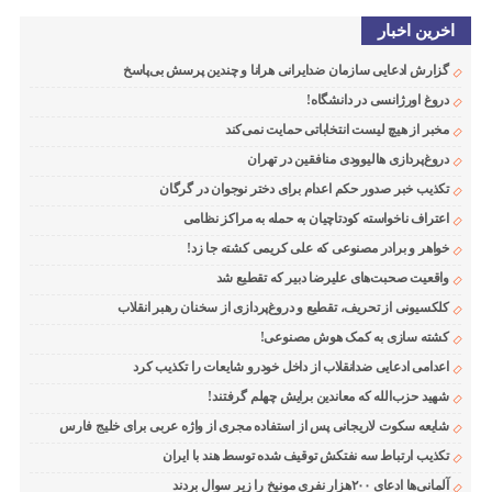
اخرین اخبار
گزارش ادعایی سازمان ضدایرانی هرانا و چندین پرسش بی‌پاسخ
دروغ اورژانسی در دانشگاه!
مخبر از هیچ لیست انتخاباتی حمایت نمی‌کند
دروغ‌پردازی هالیوودی منافقین در تهران
تکذیب خبر صدور حکم اعدام برای دختر نوجوان در گرگان
اعتراف ناخواسته کودتاچیان به حمله به مراکز نظامی
خواهر و برادر مصنوعی که علی کریمی کشته جا زد!
واقعیت صحبت‌های علیرضا دبیر که تقطیع شد
کلکسیونی از تحریف، تقطیع و دروغ‌پردازی از سخنان رهبر انقلاب
کشته سازی به کمک هوش مصنوعی!
اعدامی ادعایی ضدانقلاب از داخل خودرو شایعات را تکذیب کرد
شهید حزب‌الله که معاندین برایش چهلم گرفتند!
شایعه سکوت لاریجانی پس از استفاده مجری از واژه عربی برای خلیج فارس
تکذیب ارتباط سه نفتکش توقیف شده توسط هند با ایران
آلمانی‌ها ادعای ۲۰۰هزار نفری مونیخ را زیر سوال بردند