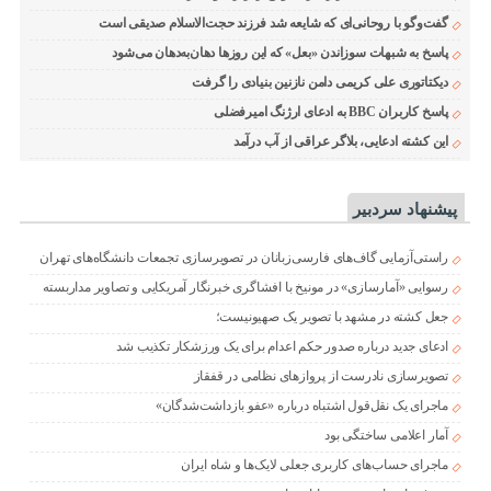
گفت‌وگو با روحانی‌ای که شایعه شد فرزند حجت‌الاسلام صدیقی است
پاسخ به شبهات سوزاندن «بعل» که این روزها دهان‌به‌دهان می‌شود
دیکتاتوری علی کریمی دامن نازنین بنیادی را گرفت
پاسخ کاربران BBC به ادعای ارژنگ امیرفضلی
این کشته ادعایی، بلاگر عراقی از آب درآمد
پیشنهاد سردبیر
راستی‌آزمایی گاف‌های فارسی‌زبانان در تصویرسازی تجمعات دانشگاه‌های تهران
رسوایی «آمارسازی» در مونیخ با افشاگری خبرنگار آمریکایی و تصاویر مداربسته
جعل کشته در مشهد با تصویر یک صهیونیست؛
ادعای جدید درباره صدور حکم اعدام برای یک ورزشکار تکذیب شد
تصویرسازی نادرست از پروازهای نظامی در قفقاز
ماجرای یک نقل‌قول اشتباه درباره «عفو بازداشت‌شدگان»
آمار اعلامی ساختگی بود
ماجرای حساب‌های کاربری جعلی لایک‌ها و شاه ایران