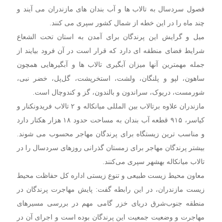
فصول سردسال به تالاب ها و آب بندان های مازندران می آیند و
چند ماه را در این خطه از شمال کشور سپری می کنند.
میل و گرایش این پرندگان برای آمدن به استان تحت الشعاع
شرایط فضای منطقه ای دارد که قرار است در آن فرود بیایند از
جمله مهمترین آنها میزان آبگیری تالاب ها و آبگیرهایی همچون
ساهون، لپو و پلنگان، ولشت، استخرپشت، گل‌پل، خضر نبی،
شورمست، دریوک، سراندون و بالندون، گز و کندوچال است.
مازندران علاوه برتالاب بین المللی میانکاله و ۲ تالاب فریدونکنار و
کیاسر، ۹۱۵ قطعه آب بندان به مساحت حدود ۱۸ هزار هکتار دارد
و مناسب ترین زیستگاه برای پرندگان مهاجر محسوب می شوند.
بیشتر پرندگان مهاجر برای زمستان گذرانی روزهای سردسال را در
تالاب میانکاله بهشهر سپری می‌کنند.
معاون محیط زیست طبیعی و تنوع زیستی اداره کل حفاظت محیط
زیست مازندران، در این رابطه گفت: پایش مهاجرت پرندگان در
منطقه جنوب‌شرق دریای خزر گامی مهم در بررسی مسیرهای
مهاجرت و وضعیت جمعیت این پرندگان بوده است و اجرای آن در