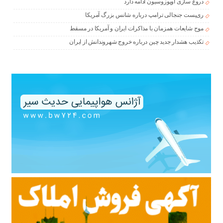
دروغ سازی اوپوزوسیون ادامه دارد
ری‌پست جنجالی ترامپ درباره شانس بزرگ آمریکا
موج شایعات همزمان با مذاکرات ایران و آمریکا در مسقط
تکذیب هشدار جدید چین درباره خروج شهروندانش از ایران