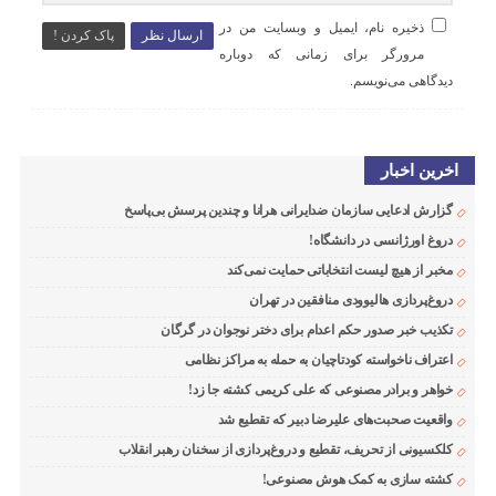
ذخیره نام، ایمیل و وبسایت من در
ارسال نظر
پاک کردن !
مرورگر برای زمانی که دوباره
دیدگاهی می‌نویسم.
اخرین اخبار
گزارش ادعایی سازمان ضدایرانی هرانا و چندین پرسش بی‌پاسخ
دروغ اورژانسی در دانشگاه!
مخبر از هیچ لیست انتخاباتی حمایت نمی‌کند
دروغ‌پردازی هالیوودی منافقین در تهران
تکذیب خبر صدور حکم اعدام برای دختر نوجوان در گرگان
اعتراف ناخواسته کودتاچیان به حمله به مراکز نظامی
خواهر و برادر مصنوعی که علی کریمی کشته جا زد!
واقعیت صحبت‌های علیرضا دبیر که تقطیع شد
کلکسیونی از تحریف، تقطیع و دروغ‌پردازی از سخنان رهبر انقلاب
کشته سازی به کمک هوش مصنوعی!