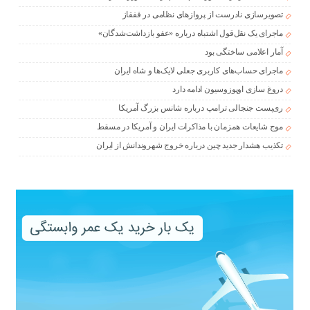
تصویرسازی نادرست از پروازهای نظامی در قفقاز
ماجرای یک نقل‌قول اشتباه درباره «عفو بازداشت‌شدگان»
آمار اعلامی ساختگی بود
ماجرای حساب‌های کاربری جعلی لایک‌ها و شاه ایران
دروغ سازی اوپوزوسیون ادامه دارد
ری‌پست جنجالی ترامپ درباره شانس بزرگ آمریکا
موج شایعات همزمان با مذاکرات ایران و آمریکا در مسقط
تکذیب هشدار جدید چین درباره خروج شهروندانش از ایران