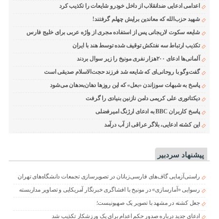
اعدامی ادعایی ضدانقلاب از داخل خودرو شایعات را تکذیب کرد
شهید حزب‌الله که معاندین برایش چهلم گرفتند!
شایعه سکوت لاریجانی پس از استفاده مجری از واژه عربی برای خلیج فارس
تکذیب ارتباط سه نفتکش توقیف شده توسط هند با ایران
آلمانی‌ها ادعای ۲۰۰هزار نفری مونیخ را زیر سوال بردند
گفت‌وگو با روحانی‌ای که شایعه شد فرزند حجت‌الاسلام صدیقی است
پاسخ به شبهات سوزاندن «بعل» که این روزها دهان‌به‌دهان می‌شود
دیکتاتوری علی کریمی دامن نازنین بنیادی را گرفت
پاسخ کاربران BBC به ادعای ارژنگ امیرفضلی
این کشته ادعایی، بلاگر عراقی از آب درآمد
پیشنهاد سردبیر
راستی‌آزمایی گاف‌های فارسی‌زبانان در تصویرسازی تجمعات دانشگاه‌های تهران
رسوایی «آمارسازی» در مونیخ با افشاگری خبرنگار آمریکایی و تصاویر مداربسته
جعل کشته در مشهد با تصویر یک صهیونیست؛
ادعای جدید درباره صدور حکم اعدام برای یک ورزشکار تکذیب شد