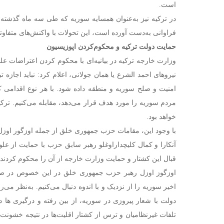
است.
در ترکیه نیز به‌عنوان همسایه سوریه که طی سه ماه گذشته 
فراوانی به‌دست آورده است، این تحولات با واکنش‌های متفاو
حمایت دولت ترکیه و محکوم‌کردن اپوزیسیون
وزارت خارجه ترکیه در بیانیه‌ای با محکوم کردن اعتراضات ع
نیروهای احمد الشرع یا همان جولانی، اعلام کرد: نباید اجازه ت
امنیت و صلح سوریه و منطقه داده شود. با هر نوع اقدامی 
مردم سوریه را مورد هدف قرار می‌دهد، مقابله می‌کنیم. ترک
خواهد بود.
با وجود این، مقامات حزب جمهوری خلق از جمله اوزگور اوز
آنکارا و کمال کلیچداراوغلو رهبر سابق حزب با حمایت از ع
قبال این کشتار و حمایت وزارت خارجه از آن را محکوم کردند.
اوزگوز اوزل رهبر حزب جمهوری خلق در این خصوص در ص
اخیر سوریه را از نزدیک و با اندوه دنبال می‌کنیم. به‌نظر 
دولت با شعار پیروزی در سوریه، از بین رفته و درگیری ها
تلفات غیرنظامیان و ترس از کشتار اقلیت‌ها در نتیجه خشونت 