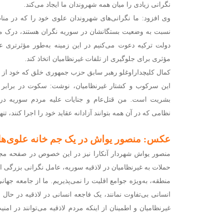
نگرانی زیادی را میان همه شهروندان ما ایجاد می‌کند.
وی افزود: ما نگرانی‌های شهروندان علوی خود را که در من
نسبت به وضعیت بستگانشان در سوریه نگران هستند، درک می‌
دولت ترکیه دعوت می‌کنیم در این زمینه به‌طور مؤثرتری ع
مؤثری برای جلوگیری از تلفات غیرنظامیان اتخاذ کند.
کمال کلیچداراوغلو رهبر سابق حزب جمهوری خلق که خود از 
این سرکوب و کشتار غیرنظامیان، نوشت: سکوت در برابر 
بشریت است. من قتل‌عام و جنایات علیه مردم سوریه در ل
نظامی که در آن همه بتوانند آزادانه عقاید خود را اجرا کنند، تن
عکس: منصور یواش در یک جم خانه علوی‌ها
منصور یواش شهردار آنکارا نیز در این خصوص در صفحه مجا
حملات به غیرنظامیان در لاذقیه سوریه، عامل نگرانی بزرگی 
منطقه، به‌ویژه جوامع اقلیت را نمی‌پذیریم. ما از جامعه جها
انسانی بی‌تفاوت نمانند، یک فاجعه انسانی در لاذقیه در حال
غیرنظامیان و اطمینان از اینکه مردم لاذقیه می‌توانند در امن