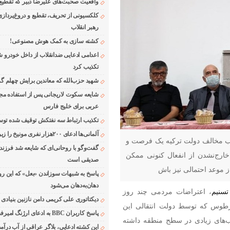
واقعیت صحبت‌های علیرضا دبیر که تقطیع
کلکسیونی از تحریف، تقطیع و دروغ‌پرداز
رهبر انقلاب
کشته سازی به کمک هوش مصنوعی!
اعدامی ادعایی ضدانقلاب از داخل خودرو ش
تکذیب کرد
شهید حزب‌الله که معاندین برایش چهلم گر
شایعه سکوت لاریجانی پس از استفاده مجر
عربی برای خلیج فارس
تکذیب ارتباط سه نفتکش توقیف شده توسط
آلمانی‌ها ادعای ۲۰۰هزار نفری مونیخ را زیر سوال بردند
حزب مخالف دولت ترکیه یک فرصت و
گفت‌وگو با روحانی‌ای که شایعه شد فرزند
رج‌نشدن از انفعال کنونی ممکن
صدیقی است
موعد احتمالی نیز باش
پاسخ به شبهات سوزاندن «بعل» که این رو
دهان‌به‌دهان می‌شود
تسنیم
، اعتراضات مردمی چند روز
دیکتاتوری علی کریمی دامن نازنین بنیادی
رطوس که توسط دولت انتقالی این
پاسخ کاربران BBC به ادعای ارژنگ امیرفضلی
کوب شد، بازتاب‌های زیادی در سطح منطقه داشته
این کشته ادعایی، بلاگر عراقی از آب درآمد