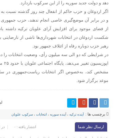
دهد و دولت جدید سوریه را از این سرکوب بازدارد.
اگر اردوغان و حزب حاکم از انفعال چند روز گذشته نسبت به 
و در برابر آن موضع‌گیری خاصی انجام ندهند، حزب جمهوری خل
از فضای موجود برای افزایش آرای علویان ترکیه داشته با
شکست اردوغان در انتخابات شهرداری‌ها ناشی از نارضایتی با
رهبر حزب دوباره رفاه از ائتلاف جمهور بود.
در شرایطی که دو الی سه میلیون رأی، وضعیت انتخابات را د
اپوزیس
مشخص کند، به‌خصوص اگر انتخابات ریاست‌جمهوری در سال 
موعد برگزار شود.
لی
برچسب ها :
آینده ترکیه
،
آینده سوریه
،
انتخابات
،
سرکوب علویان
ارسال نظر شما
انتشار یافته : ۰
در 