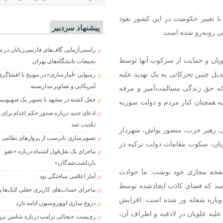
با تغییر حکومیت در این کشور نفوذ
پیشنهاد سردبیر
تی روبه‌رو شده است.
راستی‌آزمایی گاف‌های فارسی‌زبانان در 
لویان و حمایت از سرکوب آنها توسط
تجمعات دانشگاه‌های تهران
بدیل چنین تحرکاتی به یک تهدید علیه
رسوایی «آمارسازی» در مونیخ با افشاگری
آمریکایی و تصاویر مداربسته
که حق زندگی مسالمت‌آمیز و مرفه
جعل کشته در مشهد با تصویر یک صهیونی
یه همچنان کنار مردم و دولت سوریه
ادعای جدید درباره صدور حکم اعدام برای
تکذیب شد
ل، رهبر حزب، منصور یواش، شهردار
تصویرسازی نادرست از پروازهای نظامی د
لویان، سکوت مقامات دولت ترکیه در
ماجرای یک نقل‌قول اشتباه درباره «عفو
بازداشت‌شدگان»
فحه مجازی خود نوشت: ما حوادث
آمار اعلامی ساختگی بود
می‌رسد که فضای کاذب ایجادشده توسط
ماجرای حساب‌های کاربری جعلی لایک‌ها و
 دوباره شعله ور شده است. افزایش
دروغ سازی اوپوزوسیون ادامه دارد
علیه علویان در لاذقیه و اطراف آن،
ری‌پست جنجالی ترامپ درباره شانس بزر