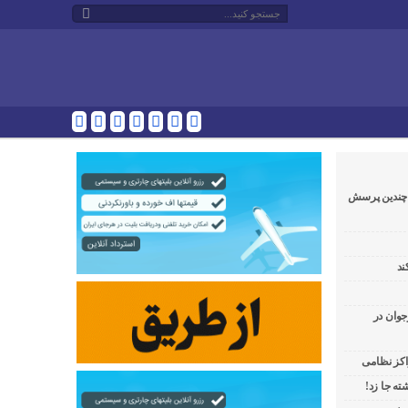
و چندین پرسش
ند
جوان در
راکز نظامی
ه جا زد!