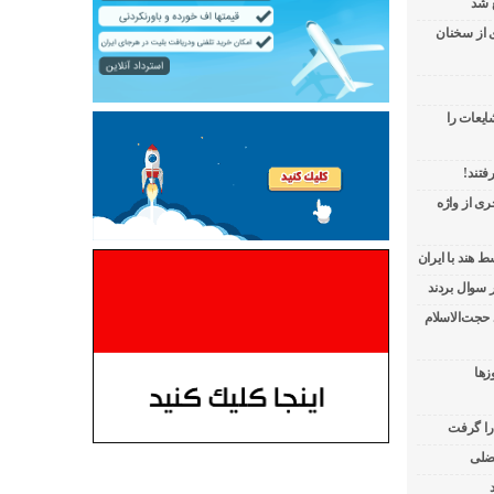
 شد
ی از سخنان
ایعات را
فتند!
ی از واژه
 هند با ایران
 حجت‌الاسلام
زها
 را گرفت