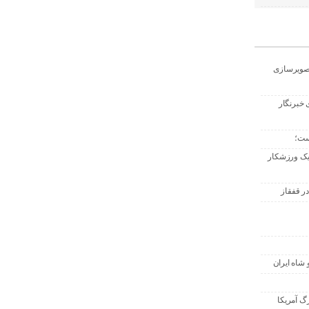
تصویرسازی
 خبرنگار
ست؛
 یک ورزشکار
ر قفقاز
 شاه ایران
گ آمریکا