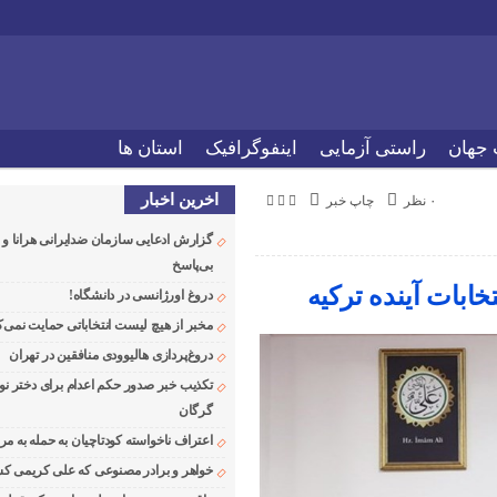
 جهان
راستی آزمایی
اینفوگرافیک
استان ها
اخرین اخبار
۰ نظر
چاپ خبر
گزارش ادعایی سازمان ضدایرانی هرانا 
بی‌پاسخ
خابات آینده ترکیه
دروغ اورژانسی در دانشگاه!
مخبر از هیچ لیست انتخاباتی حمایت نمی‌ک
دروغ‌پردازی هالیوودی منافقین در تهران
تکذیب خبر صدور حکم اعدام برای دختر نو
گرگان
اعتراف ناخواسته کودتاچیان به حمله به م
خواهر و برادر مصنوعی که علی کریمی کشت