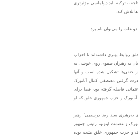
جعه، ترکیه باید دیپلماسی مؤثرتری
ا تلاش کند.
 علت را می‌توان نام برد:
ق روابط بهتری داشته‌اند تا احزاب
دنشان به رهبران صفوی روی خوشی به
از حنفی‌ها تشکیل شده است و آنها
و قدرت گرفتن مصطفی کمال آتاتورک
عثمانی فاصله گرفته بود، فضا برای
به آتاتورک و حزب جمهوری خلق که او
اگرچه واقعه تونجلی یا درسیم که در آن، تظاهرکنندگان علوی به‌رهبری سید رضا درسیمی٬ رهبر
وب شدید دولت آتاتورک و عصمت اینونو، رئیس جمهور
تورک و حزب جمهوری خلق مثبت بوده