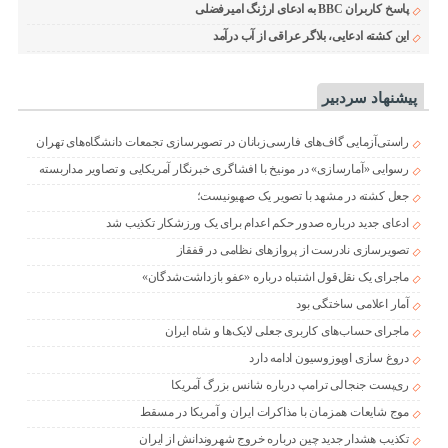
پاسخ کاربران BBC به ادعای ارژنگ امیرفضلی
این کشته ادعایی، بلاگر عراقی از آب درآمد
پیشنهاد سردبیر
راستی‌آزمایی گاف‌های فارسی‌زبانان در تصویرسازی تجمعات دانشگاه‌های تهران
رسوایی «آمارسازی» در مونیخ با افشاگری خبرنگار آمریکایی و تصاویر مداربسته
جعل کشته در مشهد با تصویر یک صهیونیست؛
ادعای جدید درباره صدور حکم اعدام برای یک ورزشکار تکذیب شد
تصویرسازی نادرست از پروازهای نظامی در قفقاز
ماجرای یک نقل‌قول اشتباه درباره «عفو بازداشت‌شدگان»
آمار اعلامی ساختگی بود
ماجرای حساب‌های کاربری جعلی لایک‌ها و شاه ایران
دروغ سازی اوپوزوسیون ادامه دارد
ری‌پست جنجالی ترامپ درباره شانس بزرگ آمریکا
موج شایعات همزمان با مذاکرات ایران و آمریکا در مسقط
تکذیب هشدار جدید چین درباره خروج شهروندانش از ایران