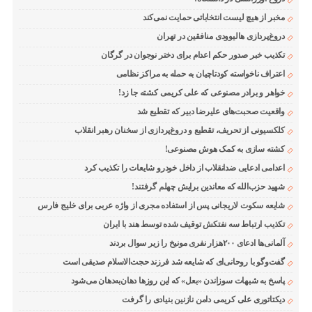
مخبر از هیچ لیست انتخاباتی حمایت نمی‌کند
دروغ‌پردازی هالیوودی منافقین در تهران
تکذیب خبر صدور حکم اعدام برای دختر نوجوان در گرگان
اعتراف ناخواسته کودتاچیان به حمله به مراکز نظامی
خواهر و برادر مصنوعی که علی کریمی کشته جا زد!
واقعیت صحبت‌های علیرضا دبیر که تقطیع شد
کلکسیونی از تحریف، تقطیع و دروغ‌پردازی از سخنان رهبر انقلاب
کشته سازی به کمک هوش مصنوعی!
اعدامی ادعایی ضدانقلاب از داخل خودرو شایعات را تکذیب کرد
شهید حزب‌الله که معاندین برایش چهلم گرفتند!
شایعه سکوت لاریجانی پس از استفاده مجری از واژه عربی برای خلیج فارس
تکذیب ارتباط سه نفتکش توقیف شده توسط هند با ایران
آلمانی‌ها ادعای ۲۰۰هزار نفری مونیخ را زیر سوال بردند
گفت‌وگو با روحانی‌ای که شایعه شد فرزند حجت‌الاسلام صدیقی است
پاسخ به شبهات سوزاندن «بعل» که این روزها دهان‌به‌دهان می‌شود
دیکتاتوری علی کریمی دامن نازنین بنیادی را گرفت