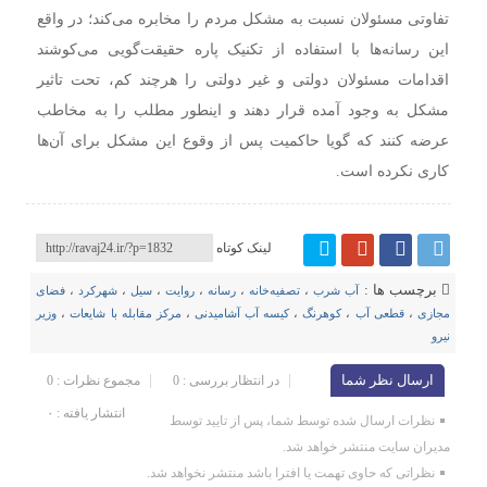
تفاوتی مسئولان نسبت به مشکل مردم را مخابره می‌کند؛ در واقع
این رسانه‌ها با استفاده از تکنیک پاره حقیقت‌گویی می‌کوشند
اقدامات مسئولان دولتی و غیر دولتی را هرچند کم، تحت تاثیر
مشکل به وجود آمده قرار دهند و اینطور مطلب را به مخاطب
عرضه کنند که گویا حاکمیت پس از وقوع این مشکل برای آن‌ها
کاری نکرده است.
لینک کوتاه
برچسب ها :
آب شرب
،
تصفیه‌خانه
،
رسانه‌
،
روایت
،
سیل
،
شهرکرد
،
فضای
مجازی
،
قطعی آب
،
کوهرنگ
،
کیسه‌ آب آشامیدنی
،
مرکز مقابله با شایعات
،
وزیر
نیرو
ارسال نظر شما
در انتظار بررسی : 0
مجموع نظرات : 0
انتشار یافته : ۰
نظرات ارسال شده توسط شما، پس از تایید توسط
مدیران سایت منتشر خواهد شد.
نظراتی که حاوی تهمت یا افترا باشد منتشر نخواهد شد.