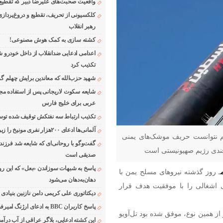
واقعیت صحبت‌های علیرضا دبیر که تقطیع
کلکسیونی از تحریف، تقطیع و دروغ‌پرداز
رهبر انقلاب
کشته سازی به کمک هوش مصنوعی!
اعدامی ادعایی ضدانقلاب از داخل خودرو ش
تکذیب کرد
شهید حزب‌الله که معاندین برایش چهلم گر
شایعه سکوت لاریجانی پس از استفاده مجر
عربی برای خلیج فارس
تکذیب ارتباط سه نفتکش توقیف شده توسط
آلمانی‌ها ادعای ۲۰۰هزار نفری مونیخ را زیر سوال بردند
ز هم نتوانست حریف موشک‌های یمنی
گفت‌وگو با روحانی‌ای که شایعه شد فرزند
فندی رژیم صهیونیستی است
صدیقی است
پاسخ به شبهات سوزاندن «بعل» که این رو
ـ روز گذشته نیروهای مسلح یمن با
دهان‌به‌دهان می‌شود
ویو در سرزمین‌های اشغالی را با موفقیت هدف قرار
دیکتاتوری علی کریمی دامن نازنین بنیادی
پاسخ کاربران BBC به ادعای ارژنگ امیرفضلی
از همین نوع، موفق شده بود تل‌آویو
این کشته ادعایی، بلاگر عراقی از آب درآمد