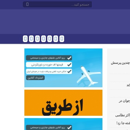
و چندین پرسش
ند
جوان در
راکز نظامی
ه جا زد!