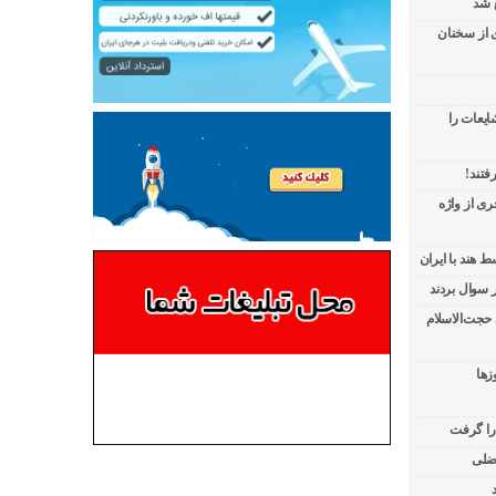
 شد
ی از سخنان
ایعات را
فتند!
ی از واژه
 هند با ایران
 حجت‌الاسلام
زها
 را گرفت