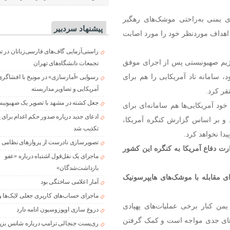
ی یمنی به‌راحتی موشک‌های رهگیر
پیشنهاد سردبیر
 اهداف موردنظر خود را مورد اصابت
راستی‌آزمایی گاف‌های فارسی‌زبانان در 
 رژیم صهیونیستی پس از اجرای موفق
تجمعات دانشگاه‌های تهران
دافندی خود، سامانه تاد آمریکایی را هم برای
رسوایی «آمارسازی» در مونیخ با افشاگری
آمریکایی و تصاویر مداربسته
ر کرد.
جعل کشته در مشهد با تصویر یک صهیونی
خود آمریکایی‌ها هم سامانه‌ای برای
ادعای جدید درباره صدور حکم اعدام برای
ند و بر اساس گزارش کنگره آمریکا،
تکذیب شد
تصویرسازی نادرست از پروازهای نظامی د
ت دفاع آمریکا به کنگره این کشور
ماجرای یک نقل‌قول اشتباه درباره «عفو
بازداشت‌شدگان»
۲ به سامانه پدافندی برای مقابله با موشک‌های هایپرسونیک
آمار اعلامی ساختگی بود
ماجرای حساب‌های کاربری جعلی لایک‌ها و
من کنار برخی عملیات‌های پهپادی
دروغ سازی اوپوزوسیون ادامه دارد
ف‌های جدی مواجه است و کمک گرفتن
ری‌پست جنجالی ترامپ درباره شانس بزر