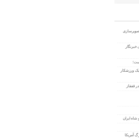
تصویرسازی
 خبرنگار
ست؛
 یک ورزشکار
ر قفقاز
 شاه ایران
گ آمریکا