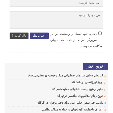
ذخیره نام، ایمیل و وبسایت من در
ارسال نظر
پاک کردن !
مرورگر برای زمانی که دوباره
دیدگاهی می‌نویسم.
اخرین اخبار
گزارش ادعایی سازمان ضدایرانی هرانا و چندین پرسش بی‌پاسخ
دروغ اورژانسی در دانشگاه!
مخبر از هیچ لیست انتخاباتی حمایت نمی‌کند
دروغ‌پردازی هالیوودی منافقین در تهران
تکذیب خبر صدور حکم اعدام برای دختر نوجوان در گرگان
اعتراف ناخواسته کودتاچیان به حمله به مراکز نظامی