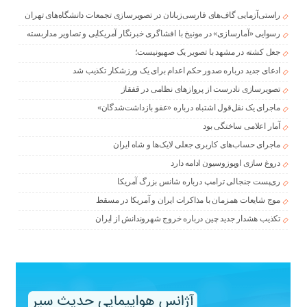
راستی‌آزمایی گاف‌های فارسی‌زبانان در تصویرسازی تجمعات دانشگاه‌های تهران
رسوایی «آمارسازی» در مونیخ با افشاگری خبرنگار آمریکایی و تصاویر مداربسته
جعل کشته در مشهد با تصویر یک صهیونیست؛
ادعای جدید درباره صدور حکم اعدام برای یک ورزشکار تکذیب شد
تصویرسازی نادرست از پروازهای نظامی در قفقاز
ماجرای یک نقل‌قول اشتباه درباره «عفو بازداشت‌شدگان»
آمار اعلامی ساختگی بود
ماجرای حساب‌های کاربری جعلی لایک‌ها و شاه ایران
دروغ سازی اوپوزوسیون ادامه دارد
ری‌پست جنجالی ترامپ درباره شانس بزرگ آمریکا
موج شایعات همزمان با مذاکرات ایران و آمریکا در مسقط
تکذیب هشدار جدید چین درباره خروج شهروندانش از ایران