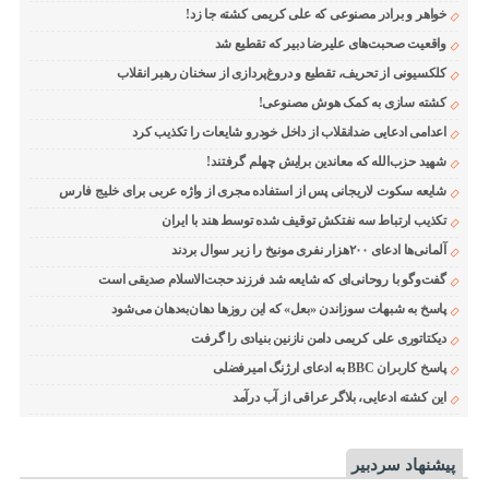
خواهر و برادر مصنوعی که علی کریمی کشته جا زد!
واقعیت صحبت‌های علیرضا دبیر که تقطیع شد
کلکسیونی از تحریف، تقطیع و دروغ‌پردازی از سخنان رهبر انقلاب
کشته سازی به کمک هوش مصنوعی!
اعدامی ادعایی ضدانقلاب از داخل خودرو شایعات را تکذیب کرد
شهید حزب‌الله که معاندین برایش چهلم گرفتند!
شایعه سکوت لاریجانی پس از استفاده مجری از واژه عربی برای خلیج فارس
تکذیب ارتباط سه نفتکش توقیف شده توسط هند با ایران
آلمانی‌ها ادعای ۲۰۰هزار نفری مونیخ را زیر سوال بردند
گفت‌وگو با روحانی‌ای که شایعه شد فرزند حجت‌الاسلام صدیقی است
پاسخ به شبهات سوزاندن «بعل» که این روزها دهان‌به‌دهان می‌شود
دیکتاتوری علی کریمی دامن نازنین بنیادی را گرفت
پاسخ کاربران BBC به ادعای ارژنگ امیرفضلی
این کشته ادعایی، بلاگر عراقی از آب درآمد
پیشنهاد سردبیر