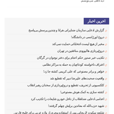
دیدگاهی می‌نویسم.
اخرین اخبار
گزارش ادعایی سازمان ضدایرانی هرانا و چندین پرسش بی‌پاسخ
دروغ اورژانسی در دانشگاه!
مخبر از هیچ لیست انتخاباتی حمایت نمی‌کند
دروغ‌پردازی هالیوودی منافقین در تهران
تکذیب خبر صدور حکم اعدام برای دختر نوجوان در گرگان
اعتراف ناخواسته کودتاچیان به حمله به مراکز نظامی
خواهر و برادر مصنوعی که علی کریمی کشته جا زد!
واقعیت صحبت‌های علیرضا دبیر که تقطیع شد
کلکسیونی از تحریف، تقطیع و دروغ‌پردازی از سخنان رهبر انقلاب
کشته سازی به کمک هوش مصنوعی!
اعدامی ادعایی ضدانقلاب از داخل خودرو شایعات را تکذیب کرد
شهید حزب‌الله که معاندین برایش چهلم گرفتند!
شایعه سکوت لاریجانی پس از استفاده مجری از واژه عربی برای خلیج فارس