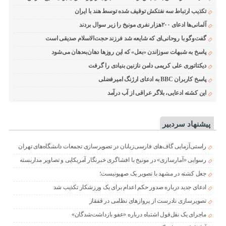
تکذیب ارتباط سه نفتکش توقیف شده توسط هند با ایران
آلمانی‌ها ادعای ۲۰۰هزار نفری مونیخ را زیر سوال بردند
گفت‌وگو با روحانی‌ای که شایعه شد فرزند حجت‌الاسلام صدیقی است
پاسخ به شبهات سوزاندن «بعل» که این روزها دهان‌به‌دهان می‌شود
دیکتاتوری علی کریمی دامن نازنین بنیادی را گرفت
پاسخ کاربران BBC به ادعای ارژنگ امیرفضلی
این کشته ادعایی، بلاگر عراقی از آب درآمد
پیشنهاد سردبیر
راستی‌آزمایی گاف‌های فارسی‌زبانان در تصویرسازی تجمعات دانشگاه‌های تهران
رسوایی «آمارسازی» در مونیخ با افشاگری خبرنگار آمریکایی و تصاویر مداربسته
جعل کشته در مشهد با تصویر یک صهیونیست؛
ادعای جدید درباره صدور حکم اعدام برای یک ورزشکار تکذیب شد
تصویرسازی نادرست از پروازهای نظامی در قفقاز
ماجرای یک نقل‌قول اشتباه درباره «عفو بازداشت‌شدگان»