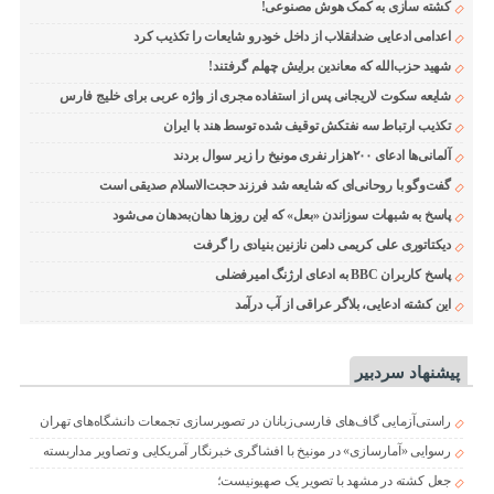
کشته سازی به کمک هوش مصنوعی!
اعدامی ادعایی ضدانقلاب از داخل خودرو شایعات را تکذیب کرد
شهید حزب‌الله که معاندین برایش چهلم گرفتند!
شایعه سکوت لاریجانی پس از استفاده مجری از واژه عربی برای خلیج فارس
تکذیب ارتباط سه نفتکش توقیف شده توسط هند با ایران
آلمانی‌ها ادعای ۲۰۰هزار نفری مونیخ را زیر سوال بردند
گفت‌وگو با روحانی‌ای که شایعه شد فرزند حجت‌الاسلام صدیقی است
پاسخ به شبهات سوزاندن «بعل» که این روزها دهان‌به‌دهان می‌شود
دیکتاتوری علی کریمی دامن نازنین بنیادی را گرفت
پاسخ کاربران BBC به ادعای ارژنگ امیرفضلی
این کشته ادعایی، بلاگر عراقی از آب درآمد
پیشنهاد سردبیر
راستی‌آزمایی گاف‌های فارسی‌زبانان در تصویرسازی تجمعات دانشگاه‌های تهران
رسوایی «آمارسازی» در مونیخ با افشاگری خبرنگار آمریکایی و تصاویر مداربسته
جعل کشته در مشهد با تصویر یک صهیونیست؛