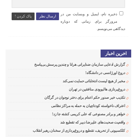
ذخیره نام، ایمیل و وبسایت من در
ارسال نظر
پاک کردن !
مرورگر برای زمانی که دوباره
دیدگاهی می‌نویسم.
اخرین اخبار
گزارش ادعایی سازمان ضدایرانی هرانا و چندین پرسش بی‌پاسخ
دروغ اورژانسی در دانشگاه!
مخبر از هیچ لیست انتخاباتی حمایت نمی‌کند
دروغ‌پردازی هالیوودی منافقین در تهران
تکذیب خبر صدور حکم اعدام برای دختر نوجوان در گرگان
اعتراف ناخواسته کودتاچیان به حمله به مراکز نظامی
خواهر و برادر مصنوعی که علی کریمی کشته جا زد!
واقعیت صحبت‌های علیرضا دبیر که تقطیع شد
کلکسیونی از تحریف، تقطیع و دروغ‌پردازی از سخنان رهبر انقلاب