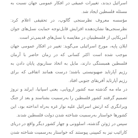
اسرائیل دیدند، تغییرات عمیقی در افکار عمومی جهان نسبت به
مسئله فلسطین ایجاد شد.
مؤسسه معروف نظرسنجی گالوپ، در تحقیقی اعلام کرد:
نظرسنجی‌ها نشان‌دهنده افزایش قابل‌توجه حمایت نسل‌های جوان
آمریکایی از فلسطینیان در مقایسه با نسل‌های قدیمی‌تر است.
ایلان پاپه، مورخ اسرائیلی می‌گوید: تغییر در افکار عمومی جهان
موجب شده است اکثر کسانی که در زمان حاضر با آرمان
فلسطین همبستگی دارند، مایل به اتخاذ سناریوی پایان دادن به
رژیم آپارتاید صهیونیستی باشند؛ درست همانند اتفاقی که برای
رژیم آپارتاید آفریقای جنوبی افتاد.
در ماه مه گذشته سه کشور اروپایی، یعنی اسپانیا، ایرلند و نروژ
تصمیم گرفتند کشور فلسطین را به‌رسمیت بشناسند و بعد از جنگ
ویرانگری که ارتش اسرائیل علیه نوار غزه به‌راه انداخته بود، این
کشورها خواستار به‌رسمیت شناخته شدن دولت فلسطین شدند.
سپس در ژوئن گذشته، اسلوونی و چهار کشور دیگر واقع در دریای
کارائیب نیز به کمپینی پیوستند که خواستار به‌رسمیت شناخته شدن