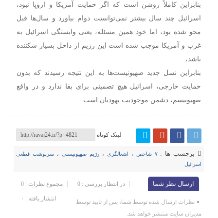
بنابراین کاملاً روشن است که اگر حمایت آمریکا و اروپا نبود،
اسرائیل چند سال بیشتر نمی‌توانست دوام بیاورد و سال‌ها قبل
محو شده بود، اما خود همین مسئله، یعنی وابستگی اسرائیل به
غرب و آمریکا موجب شده است این رژیم از داخل بسیار شکننده
باشد،
بنابراین نسل جدید صهیونیست‌ها به این نتیجه رسیدند که بدون
حمایت خارجی، اسرائیل هیچ تضمینی برای بقا ندارد و در واقع
صهیونیسم، دشمن موجودیت یهودیان است.
لینک کوتاه
برچسب ها :
۷ شاخص
،
اشغالگری
،
رژیم صهیونیستی
،
سرنوشت قطعی
اسرائیل
ارسال نظر شما
در انتظار بررسی : 0
مجموع نظرات : 0
انتشار یافته : ۰
نظرات ارسال شده توسط شما، پس از تایید توسط
مدیران سایت منتشر خواهد شد.