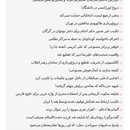
دروغ اورژانسی در دانشگاه!
مخبر از هیچ لیست انتخاباتی حمایت نمی‌کند
دروغ‌پردازی هالیوودی منافقین در تهران
تکذیب خبر صدور حکم اعدام برای دختر نوجوان در گرگان
اعتراف ناخواسته کودتاچیان به حمله به مراکز نظامی
خواهر و برادر مصنوعی که علی کریمی کشته جا زد!
واقعیت صحبت‌های علیرضا دبیر که تقطیع شد
کلکسیونی از تحریف، تقطیع و دروغ‌پردازی از سخنان رهبر انقلاب
کشته سازی به کمک هوش مصنوعی!
اعدامی ادعایی ضدانقلاب از داخل خودرو شایعات را تکذیب کرد
شهید حزب‌الله که معاندین برایش چهلم گرفتند!
شایعه سکوت لاریجانی پس از استفاده مجری از واژه عربی برای خلیج فارس
تکذیب ارتباط سه نفتکش توقیف شده توسط هند با ایران
آلمانی‌ها ادعای ۲۰۰هزار نفری مونیخ را زیر سوال بردند
گفت‌وگو با روحانی‌ای که شایعه شد فرزند حجت‌الاسلام صدیقی است
پاسخ به شبهات سوزاندن «بعل» که این روزها دهان‌به‌دهان می‌شود