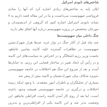
شاخص‌های نابودی اسرائیل
ایلان پاپه به شاخص‌های زیادی اشاره کرد که آنها را منادی
فروپاشی صهیونیست می‌دانست و ما در این مقاله قصد داریم به ۷
نشانه نابودی اسرائیل اشاره کنیم که گروهی از اندیشمندان و
مورخان متخصص در پروژه صهیونیسم درباره آنها اتفاق نظر دارند.
جنگ داخلی میان صهیونیست‌ها
چند ماه قبل از آغاز جنگ در نوار غزه، صدها هزار شهرک‌نشین
صهیونیست در تظاهرات گسترده علیه کابینه بنیامین نتانیاهو،
نخست وزیر رژیم اشغالگر و در اعتراض به سیاست‌های این کابینه
و در رأس آن ایجاد تغییر در ساختار قضایی این رژیم، به خیابان‌ها
آمدند و بعد از شروع این جنگ هم اختلافات در جامعه صهیونیستی
به‌ویژه شکاف میان شهرک‌نشینان و کابینه بیش از پیش شد.
بسیاری از تحلیلگران و ناظران امور معتقدند، با وجود اینکه زمینه
اختلافات و درگیری در جامعه صهیونیستی همیشه وجود داشته
است، اما بعد از روی کار آمدن کابینه راست افراطی نتانیاهو، این
وضعیت بدتر شد و این کابینه یکی از افراطی‌ترین و بدترین