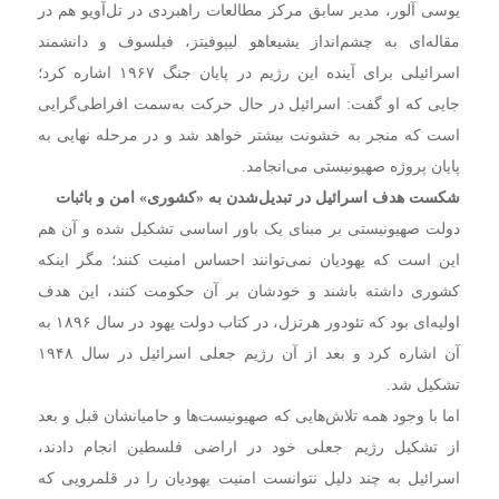
یوسی آلور، مدیر سابق مرکز مطالعات راهبردی در تل‌آویو هم در
مقاله‌ای به چشم‌انداز یشیعاهو لیپوفیتز، فیلسوف و دانشمند
اسرائیلی برای آینده این رژیم در پایان جنگ ۱۹۶۷ اشاره کرد؛
جایی که او گفت: اسرائیل در حال حرکت به‌سمت افراطی‌گرایی
است که منجر به خشونت بیشتر خواهد شد و در مرحله نهایی به
پایان پروژه صهیونیستی می‌انجامد.
شکست هدف اسرائیل در تبدیل‌شدن به «کشوری» امن و باثبات
دولت صهیونیستی بر مبنای یک باور اساسی تشکیل شده و آن هم
این است که یهودیان نمی‌توانند احساس امنیت کنند؛ مگر اینکه
کشوری داشته باشند و خودشان بر آن حکومت کنند، این هدف
اولیه‌ای بود که تئودور هرتزل، در کتاب دولت یهود در سال ۱۸۹۶ به
آن اشاره کرد و بعد از آن رژیم جعلی اسرائیل در سال ۱۹۴۸
تشکیل شد.
اما با وجود همه تلاش‌هایی که صهیونیست‌ها و حامیانشان قبل و بعد
از تشکیل رژیم جعلی خود در اراضی فلسطین انجام دادند،
اسرائیل به چند دلیل نتوانست امنیت یهودیان را در قلمرویی که