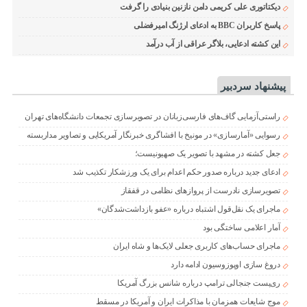
دیکتاتوری علی کریمی دامن نازنین بنیادی را گرفت
پاسخ کاربران BBC به ادعای ارژنگ امیرفضلی
این کشته ادعایی، بلاگر عراقی از آب درآمد
پیشنهاد سردبیر
راستی‌آزمایی گاف‌های فارسی‌زبانان در تصویرسازی تجمعات دانشگاه‌های تهران
رسوایی «آمارسازی» در مونیخ با افشاگری خبرنگار آمریکایی و تصاویر مداربسته
جعل کشته در مشهد با تصویر یک صهیونیست؛
ادعای جدید درباره صدور حکم اعدام برای یک ورزشکار تکذیب شد
تصویرسازی نادرست از پروازهای نظامی در قفقاز
ماجرای یک نقل‌قول اشتباه درباره «عفو بازداشت‌شدگان»
آمار اعلامی ساختگی بود
ماجرای حساب‌های کاربری جعلی لایک‌ها و شاه ایران
دروغ سازی اوپوزوسیون ادامه دارد
ری‌پست جنجالی ترامپ درباره شانس بزرگ آمریکا
موج شایعات همزمان با مذاکرات ایران و آمریکا در مسقط