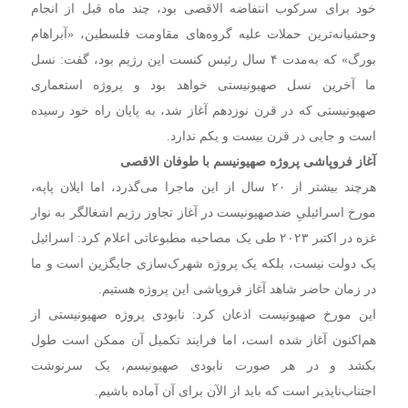
خود برای سرکوب انتفاضه الاقصی بود، چند ماه قبل از انجام
وحشیانه‌ترین حملات علیه گروه‌های مقاومت فلسطین، «آبراهام
بورگ» که به‌مدت ۴ سال رئیس کنست این رژیم بود، گفت: نسل
ما آخرین نسل صهیونیستی خواهد بود و پروژه استعماری
صهیونیستی که در قرن نوزدهم آغاز شد، به پایان راه خود رسیده
است و جایی در قرن بیست و یکم ندارد.
آغاز فروپاشی پروژه صهیونیسم با طوفان الاقصی
هرچند بیشتر از ۲۰ سال از این ماجرا می‌گذرد، اما ایلان پاپه،
مورخ اسرائیلیِ ضدصهیونیست در آغاز تجاوز رژیم اشغالگر به نوار
غزه در اکتبر ۲۰۲۳ طی یک مصاحبه مطبوعاتی اعلام کرد: اسرائیل
یک دولت نیست، بلکه یک پروژه شهرک‌سازی جایگزین است و ما
در زمان حاضر شاهد آغاز فروپاشی این پروژه هستیم.
این مورخ صهیونیست اذعان کرد: نابودی پروژه صهیونیستی از
هم‌اکنون آغاز شده است، اما فرایند تکمیل آن ممکن است طول
بکشد و در هر صورت نابودی صهیونیسم، یک سرنوشت
اجتناب‌ناپذیر است که باید از الآن برای آن آماده باشیم.