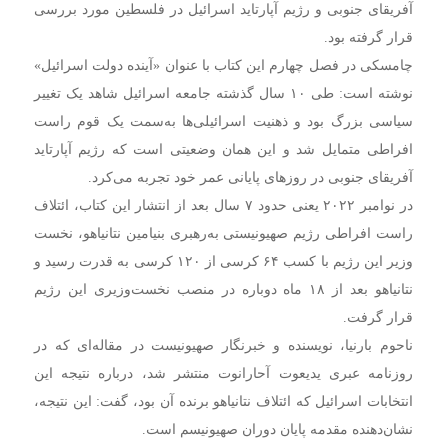
آفریقای جنوبی و رژیم آپارتاید اسرائیل در فلسطین مورد بررسی
قرار گرفته بود.
چامسکی در فصل چهارم این کتاب با عنوان «آینده دولت اسرائیل»
نوشته است: طی ۱۰ سال گذشته جامعه اسرائیل شاهد یک تغییر
سیاسی بزرگ بود و ذهنیت اسرائیلی‌ها به‌سمت یک قوم راست
افراطی متمایل شد و این همان وضعیتی است که رژیم آپارتاید
آفریقای جنوبی در روزهای پایانی عمر خود تجربه می‌کرد.
در نوامبر ۲۰۲۲ یعنی حدود ۷ سال بعد از انتشار این کتاب، ائتلاف
راست افراطی رژیم صهیونیستی به‌رهبری بنیامین نتانیاهو، نخست
وزیر این رژیم با کسب ۶۴ کرسی از ۱۲۰ کرسی به قدرت رسید و
نتانیاهو بعد از ۱۸ ماه دوباره در منصب نخست‌وزیری این رژیم
قرار گرفت.
ناحوم بارنیا، نویسنده و خبرنگار صهیونیست در مقاله‌ای که در
روزنامه عبری یدیعوت آحارانوت منتشر شد، درباره نتیجه این
انتخابات اسرائیل که ائتلاف نتانیاهو برنده آن بود، گفت: این نتیجه،
نشان‌دهنده مقدمه پایان دوران صهیونیسم است.