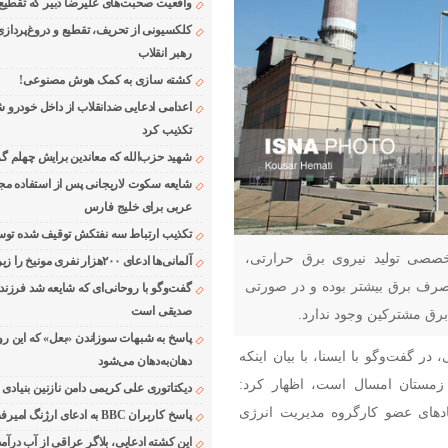
واقعیت صحبت‌های علیرضا دبیر که تقطیع
کلکسیونی از تحریف، تقطیع و دروغ‌پرداز
رهبر انقلاب
کشته سازی به کمک هوش مصنوعی!
اعدامی ادعایی ضدانقلاب از داخل خودرو ش
تکذیب کرد
شهید حزب‌الله که معاندین برایش چهلم گر
شایعه سکوت لاریجانی پس از استفاده مجر
عربی برای خلیج فارس
تکذیب ارتباط سه نفتکش توقیف شده توسط
تخصصی تولید نیروی برق حرارتی،
آلمانی‌ها ادعای ۲۰۰هزار نفری مونیخ را زیر سوال بردند
صرف برق بیشتر بوده و در صورتی
گفت‌وگو با روحانی‌ای که شایعه شد فرزند
صدیقی است
برق مشترکین وجود ندارد.
پاسخ به شبهات سوزاندن «بعل» که این رو
واج ۲۴ ،محمدجواد فروغی، در گفت‌وگو با ایسنا، با بیان اینکه
دهان‌به‌دهان می‌شود
مستان امسال است، اظهار کرد:
دیکتاتوری علی کریمی دامن نازنین بنیادی
دهای عضو کارگروه مدیریت انرژی
پاسخ کاربران BBC به ادعای ارژنگ امیرفضلی
این کشته ادعایی، بلاگر عراقی از آب درآمد