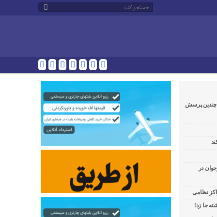
و چندین پرسش
ند
جوان در
راکز نظامی
ه جا زد!