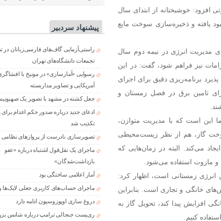
ی افزود: خوشبختانه از ابتدای سال
د یافته و ذخیره‌سازی سوخت مایع
پیشنهاد سردبیر
راستی‌آزمایی گاف‌های فارسی‌زبانان در 
ای مدیریت انرژی در نیمه دوم سال
تجمعات دانشگاه‌های تهران
زامات نیز فراهم شود، گفت: در این
رسوایی «آمارسازی» در مونیخ با افشاگری
پذیرد برنامه‌ریزی دقیق برای اجرای
آمریکایی و تصاویر مداربسته
برای تامین برق در فصل زمستان و
جعل کشته در مشهد با تصویر یک صهیونی
ند.
ادعای جدید درباره صدور حکم اعدام برای
ا این است که با مدیریت متوازن،
تکذیب شد
 سوخت گاز، هم از نظر زیست‌محیطی
تصویرسازی نادرست از پروازهای نظامی د
اد می‌کند. البته در زمان‌هایی که
ماجرای یک نقل‌قول اشتباه درباره «عفو
 و مازوت استفاده می‌شود.
بازداشت‌شدگان»
آمار اعلامی ساختگی بود
مین انرژی زمستانی است، اظهار کرد:
ماجرای حساب‌های کاربری جعلی لایک‌ها و
ای خانگی و تجاری است. بنابراین
دروغ سازی اوپوزوسیون ادامه دارد
گی افزایش پیدا کند، تحویل گاز به
ری‌پست جنجالی ترامپ درباره شانس بزر
ستفاده کنیم.