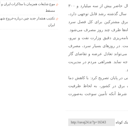
موج شایعات همزمان با مذاکرات ایران و آ
فروغی با اشاره به ذخایر فعلی سوخت نیروگاه‌ها گفت:در حال حاضر بیش از سه میلیارد و ۳۰۰
مسقط
ه سال گذشته رشد قابل توجهی دارد،
تکذیب هشدار جدید چین درباره خروج شهر
مین برق مشترکین برای کل فصل سرد
ایران
گاه‌ها ظرف چند روز مصرف می‌شود.
نامه‌ریزی دقیق وزارت نفت و نیرو،
ست. در روزهای بسیار سرد، مصرف
می‌تواند تعادل عرضه و تقاضای گاز
واجه نماید. همراهی مردم در مدیریت
.
ی در پایان تصریح کرد: با کاهش دما
 برق در کشور، به لحاظ ظرفیت
ه شرط آنکه تأمین سوخت به‌صورت
نک کوتاه