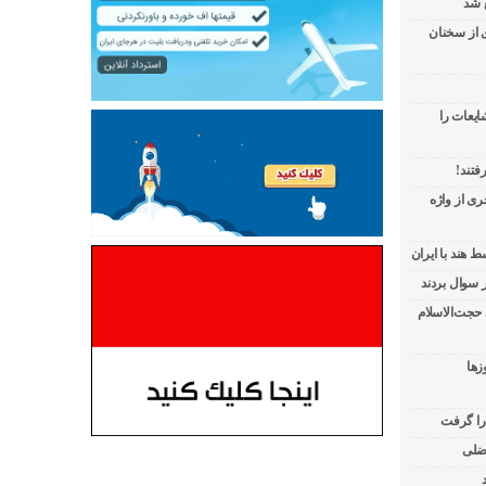
 شد
ی از سخنان
ایعات را
فتند!
ی از واژه
 هند با ایران
 حجت‌الاسلام
زها
 را گرفت