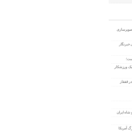
تصویرسازی
 خبرنگار
ست؛
 یک ورزشکار
ر قفقاز
 شاه ایران
گ آمریکا