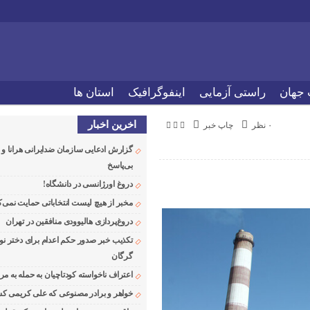
 جهان
راستی آزمایی
اینفوگرافیک
استان ها
اخرین اخبار
۰ نظر
چاپ خبر
گزارش ادعایی سازمان ضدایرانی هرانا 
بی‌پاسخ
دروغ اورژانسی در دانشگاه!
مخبر از هیچ لیست انتخاباتی حمایت نمی‌ک
دروغ‌پردازی هالیوودی منافقین در تهران
تکذیب خبر صدور حکم اعدام برای دختر نو
گرگان
اعتراف ناخواسته کودتاچیان به حمله به م
خواهر و برادر مصنوعی که علی کریمی کشت