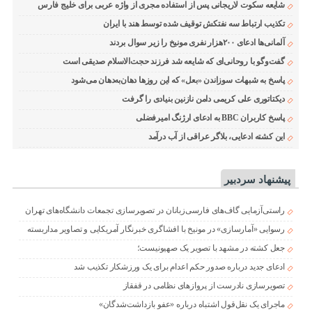
شایعه سکوت لاریجانی پس از استفاده مجری از واژه عربی برای خلیج فارس
تکذیب ارتباط سه نفتکش توقیف شده توسط هند با ایران
آلمانی‌ها ادعای ۲۰۰هزار نفری مونیخ را زیر سوال بردند
گفت‌وگو با روحانی‌ای که شایعه شد فرزند حجت‌الاسلام صدیقی است
پاسخ به شبهات سوزاندن «بعل» که این روزها دهان‌به‌دهان می‌شود
دیکتاتوری علی کریمی دامن نازنین بنیادی را گرفت
پاسخ کاربران BBC به ادعای ارژنگ امیرفضلی
این کشته ادعایی، بلاگر عراقی از آب درآمد
پیشنهاد سردبیر
راستی‌آزمایی گاف‌های فارسی‌زبانان در تصویرسازی تجمعات دانشگاه‌های تهران
رسوایی «آمارسازی» در مونیخ با افشاگری خبرنگار آمریکایی و تصاویر مداربسته
جعل کشته در مشهد با تصویر یک صهیونیست؛
ادعای جدید درباره صدور حکم اعدام برای یک ورزشکار تکذیب شد
تصویرسازی نادرست از پروازهای نظامی در قفقاز
ماجرای یک نقل‌قول اشتباه درباره «عفو بازداشت‌شدگان»