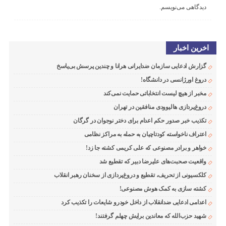
دیدگاهی می‌نویسم.
اخرین اخبار
گزارش ادعایی سازمان ضدایرانی هرانا و چندین پرسش بی‌پاسخ
دروغ اورژانسی در دانشگاه!
مخبر از هیچ لیست انتخاباتی حمایت نمی‌کند
دروغ‌پردازی هالیوودی منافقین در تهران
تکذیب خبر صدور حکم اعدام برای دختر نوجوان در گرگان
اعتراف ناخواسته کودتاچیان به حمله به مراکز نظامی
خواهر و برادر مصنوعی که علی کریمی کشته جا زد!
واقعیت صحبت‌های علیرضا دبیر که تقطیع شد
کلکسیونی از تحریف، تقطیع و دروغ‌پردازی از سخنان رهبر انقلاب
کشته سازی به کمک هوش مصنوعی!
اعدامی ادعایی ضدانقلاب از داخل خودرو شایعات را تکذیب کرد
شهید حزب‌الله که معاندین برایش چهلم گرفتند!