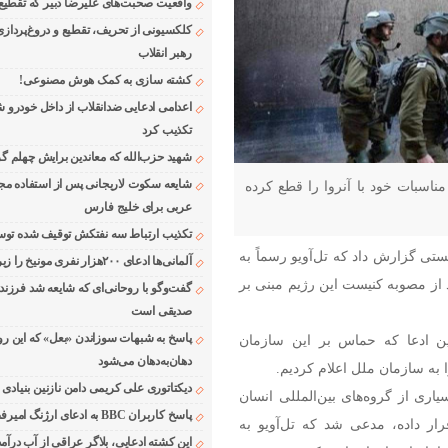
واقعیت صحبت‌های علیرضا دبیر که تقطیع
کلکسیونی از تحریف، تقطیع و دروغ‌پرداز
رهبر انقلاب
کشته سازی به کمک هوش مصنوعی!
اعدامی ادعایی ضدانقلاب از داخل خودرو ش
تکذیب کرد
شهید حزب‌الله که معاندین برایش چهلم گر
شایعه سکوت لاریجانی پس از استفاده مجر
ناسبات خود با آنروا را قطع کرده
عربی برای خلیج فارس
تکذیب ارتباط سه نفتکش توقیف شده توسط
یزیون رژیم صهیونیستی گزارش داد که تل‌آویو رسماً به
آلمانی‌ها ادعای ۲۰۰هزار نفری مونیخ را زیر سوال بردند
د از مصوبه کنیست این رژیم مبنی بر
گفت‌وگو با روحانی‌ای که شایعه شد فرزند
صدیقی است
پاسخ به شبهات سوزاندن «بعل» که این رو
ین ادعا که حماس بر این سازمان
دهان‌به‌دهان می‌شود
به سازمان ملل اعلام کردیم.
دیکتاتوری علی کریمی دامن نازنین بنیادی
ری از گروه‌های بین‌المللی انسان
پاسخ کاربران BBC به ادعای ارژنگ امیرفضلی
ار داده، مدعی شد که تل‌آویو به
این کشته ادعایی، بلاگر عراقی از آب درآمد