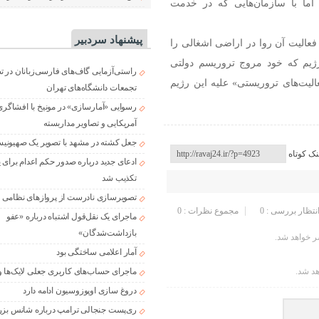
 اما با سازمان‌هایی که در خدمت
پیشنهاد سردبیر
عالیت آن روا در اراضی اشغالی را
ن رژیم که خود مروج تروریسم دولتی
راستی‌آزمایی گاف‌های فارسی‌زبانان در 
الیت‌های تروریستی» علیه این رژیم
تجمعات دانشگاه‌های تهران
رسوایی «آمارسازی» در مونیخ با افشاگری
آمریکایی و تصاویر مداربسته
جعل کشته در مشهد با تصویر یک صهیونی
نک کوتاه
ادعای جدید درباره صدور حکم اعدام برای
تکذیب شد
تصویرسازی نادرست از پروازهای نظامی د
انتظار بررسی : 0
مجموع نظرات : 0
ماجرای یک نقل‌قول اشتباه درباره «عفو
بازداشت‌شدگان»
 خواهد شد.
آمار اعلامی ساختگی بود
هد شد.
ماجرای حساب‌های کاربری جعلی لایک‌ها و
دروغ سازی اوپوزوسیون ادامه دارد
ری‌پست جنجالی ترامپ درباره شانس بزر