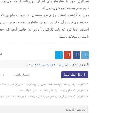
همکاری خود با سازمان‌های انسان دوستانه ادامه می‌دهد،
تروریسم هستند! همکاری نمی‌کند.
دوشنبه گذشته کنست رژیم صهیونیستی به تصویب قانونی که ف
ممنوع می‌کند، رأی داد و بنیامین نتانیاهو، نخست‌وزیر ای
است، ادعا کرد که باید کارکنان آن روا به خاطر آنچه که «فع
نامید، پاسخگو
باشند!
لی
برچسب ها :
آنروا
،
رژیم صهیونیستی
،
قطع ارتباط
ارسال نظر شما
انتشار یافته : ۰
در 
نظرات ارسال شده توسط شما، پس از تایید توسط مدیران سایت منتشر
نظراتی که حاوی تهمت یا افترا باشد منتشر نخواهد شد.
نظراتی که به غیر از زبان فارسی یا غیر مرتبط با خبر باشد منتشر نخوا