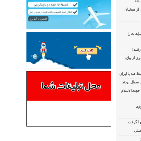
 شد
ی از سخنان
ایعات را
فتند!
ی از واژه
 هند با ایران
 حجت‌الاسلام
زها
 را گرفت