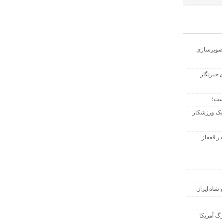
تصویرسازی
 خبرنگار
ست؛
 یک ورزشکار
ر قفقاز
 شاه ایران
گ آمریکا