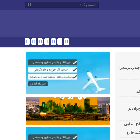
و چندین پرسش
ند
جوان در
راکز نظامی
ه جا زد!