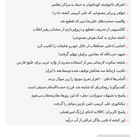
اعتراف ناخواسته کودتاچیان به حمله به مراکز نظامی
خواهر و برادر مصنوعی که علی کریمی کشته جا زد!
واقعیت صحبت‌های علیرضا دبیر که تقطیع شد
کلکسیونی از تحریف، تقطیع و دروغ‌پردازی از سخنان رهبر انقلاب
کشته سازی به کمک هوش مصنوعی!
اعدامی ادعایی ضدانقلاب از داخل خودرو شایعات را تکذیب کرد
شهید حزب‌الله که معاندین برایش چهلم گرفتند!
شایعه سکوت لاریجانی پس از استفاده مجری از واژه عربی برای خلیج فارس
تکذیب ارتباط سه نفتکش توقیف شده توسط هند با ایران
آلمانی‌ها ادعای ۲۰۰هزار نفری مونیخ را زیر سوال بردند
گفت‌وگو با روحانی‌ای که شایعه شد فرزند حجت‌الاسلام صدیقی است
پاسخ به شبهات سوزاندن «بعل» که این روزها دهان‌به‌دهان می‌شود
دیکتاتوری علی کریمی دامن نازنین بنیادی را گرفت
پاسخ کاربران BBC به ادعای ارژنگ امیرفضلی
این کشته ادعایی، بلاگر عراقی از آب درآمد