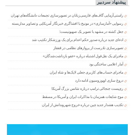
پیشنهاد سردبیر
راستی‌آزمایی گاف‌های فارسی‌زبانان در تصویرسازی تجمعات دانشگاه‌های تهران
رسوایی «آمارسازی» در مونیخ با افشاگری خبرنگار آمریکایی و تصاویر مداربسته
جعل کشته در مشهد با تصویر یک صهیونیست؛
ادعای جدید درباره صدور حکم اعدام برای یک ورزشکار تکذیب شد
تصویرسازی نادرست از پروازهای نظامی در قفقاز
ماجرای یک نقل‌قول اشتباه درباره «عفو بازداشت‌شدگان»
آمار اعلامی ساختگی بود
ماجرای حساب‌های کاربری جعلی لایک‌ها و شاه ایران
دروغ سازی اوپوزوسیون ادامه دارد
ری‌پست جنجالی ترامپ درباره شانس بزرگ آمریکا
موج شایعات همزمان با مذاکرات ایران و آمریکا در مسقط
تکذیب هشدار جدید چین درباره خروج شهروندانش از ایران