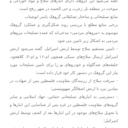
گفته می‌شود این گروهک دارای انبارهای سلاح و مواد خوراکی و
سوخت در منطقه تل زعرب و حی الجنینه در شهر رفح است.
منابع تسلیحاتی و ساختار تشکیلاتی گروهک یاسر ابوشباب
برخی منابع مطلع با بررسی روند شکل‌گیری و عملکرد گروهک
موسوم به «نیروهای مردمی» مدعی‌اند که عمده تسلیحات نیروهای
مردمی به اشکال زیر تامین می شود:
– تامین مستقیم سلاح توسط ارتش اسرائیل: گفته می‌شود ارتش
اسرائیل ارسال سلاح‌های سبکی همچون ام-۱۶ و ام-۴، کلاهخود،
جلیقه‌های ضدگلوله و خودروهای نو را برای تامین تسلیحات مورد
نیاز این گروهک در دستور کار خود قرار داده است؛
– سرقت سلاح از رزمندگان مقاومت فلسطین پس از شهادت در
میادین نبرد با ارتش اشغالگر صهیونیستی؛
– دسترسی به انبارهای تسلیحاتی حماس، جهاد اسلامی و سایر
گروه‌های مقاومت فلسطین در غزه پس از شناسایی این انبارها و
یا تحویل سلاح‌های موجود در این انبارها بعد از کشف توسط ارتش
اسرائیل؛