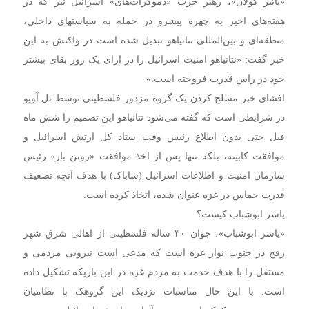
«یائیر گولان»، رهبر حزب «دموکرات‌های» اسرائیل نیز که در
هفته‌های اخیر به چهره پیشرو در حمله به سیاستهای داخلی،
منطقه‌ای و بین‌المللی نتانیاهو تبدیل شده است در واکنش به این
خبر گفت: «نتانیاهو امنیت اسرائیل را در ازای یک روز بقای بیشتر
خود در راس قدرت فروخته است.»
افشای خبر مسلح کردن یک گروه مزدور فلسطینی توسط تل آویو
در شرایطی است که گفته می‌شود نتانیاهو این تصمیم را شش ماه
قبل حتی بدون اطلاع رئیس وقت ستاد کل ارتش اسرائیل و
موافقت کابینه، بلکه تنها پس از اخذ موافقت «رونن بار» رئیس
سازمان امنیت و اطلاعات اسرائیل (شاباک) با هدف آنچه تضعیف
قدرت حماس در غزه عنوان شده، اتخاذ کرده است.
یاسر ابوشباب کیست؟
«یاسر ابوشباب»، جوان ۳۰ ساله فلسطینی از اهالی شرق شهر
رفح در جنوب نوار غزه است که مدعی است نیرویی مردمی و
مستقل را با هدف خدمت به مردم غزه در این باریکه تشکیل داده
است. با این حال مناسبات نزدیک این گروهک با نظامیان