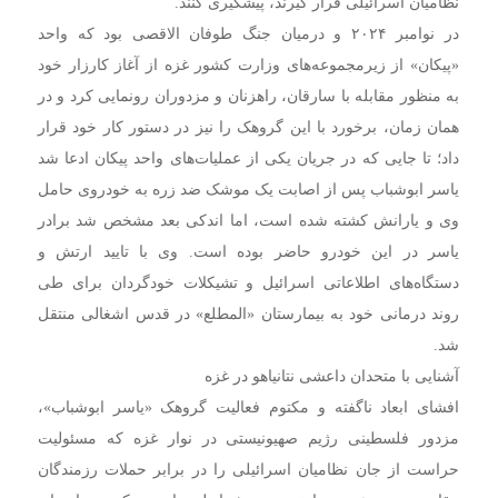
نظامیان اسرائیلی قرار گیرند، پیشگیری کنند.
در نوامبر ۲۰۲۴ و درمیان جنگ طوفان الاقصی بود که واحد
«پیکان» از زیرمجموعه‌های وزارت کشور غزه از آغاز کارزار خود
به منظور مقابله با سارقان، راهزنان و مزدوران رونمایی کرد و در
همان زمان، برخورد با این گروهک را نیز در دستور کار خود قرار
داد؛ تا جایی که در جریان یکی از عملیات‌های واحد پیکان ادعا شد
یاسر ابوشباب پس از اصابت یک موشک ضد زره به خودروی حامل
وی و یارانش کشته شده است، اما اندکی بعد مشخص شد برادر
یاسر در این خودرو حاضر بوده است. وی با تایید ارتش و
دستگاه‌های اطلاعاتی اسرائیل و تشیکلات خودگردان برای طی
روند درمانی خود به بیمارستان «المطلع» در قدس اشغالی منتقل
شد.
آشنایی با متحدان داعشی نتانیاهو در غزه
افشای ابعاد ناگفته و مکتوم فعالیت گروهک «یاسر ابوشباب»،
مزدور فلسطینی رژیم صهیونیستی در نوار غزه که مسئولیت
حراست از جان نظامیان اسرائیلی را در برابر حملات رزمندگان