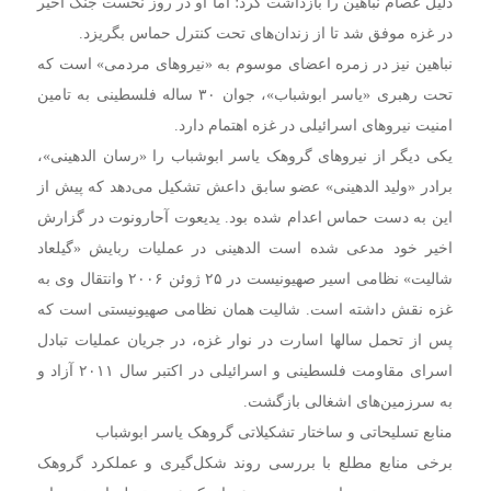
دلیل عصام نباهین را بازداشت کرد؛ اما او در روز نخست جنگ اخیر
در غزه موفق شد تا از زندان‌های تحت کنترل حماس بگریزد.
نباهین نیز در زمره اعضای موسوم به «نیروهای مردمی» است که
تحت رهبری «یاسر ابوشباب»، جوان ۳۰ ساله فلسطینی به تامین
امنیت نیروهای اسرائیلی در غزه اهتمام دارد.
یکی دیگر از نیروهای گروهک یاسر ابوشباب را «رسان الدهینی»،
برادر «ولید الدهینی» عضو سابق داعش تشکیل می‌دهد که پیش از
این به دست حماس اعدام شده بود. یدیعوت آحارونوت در گزارش
اخیر خود مدعی شده است الدهینی در عملیات ربایش «گیلعاد
شالیت» نظامی اسیر صهیونیست در ۲۵ ژوئن ۲۰۰۶ وانتقال وی به
غزه نقش داشته است. شالیت همان نظامی صهیونیستی است که
پس از تحمل سالها اسارت در نوار غزه، در جریان عملیات تبادل
اسرای مقاومت فلسطینی و اسرائیلی در اکتبر سال ۲۰۱۱ آزاد و
به سرزمین‌های اشغالی بازگشت.
منابع تسلیحاتی و ساختار تشکیلاتی گروهک یاسر ابوشباب
برخی منابع مطلع با بررسی روند شکل‌گیری و عملکرد گروهک