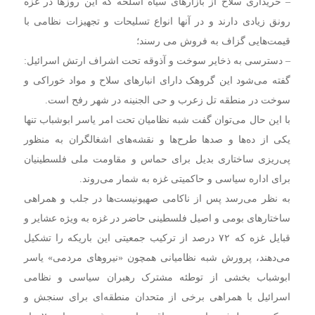
– خریداری سلاح از بازارهای سیاه اسلحه که این روزها در غزه
رونق زیادی دارند و در آنها انواع تسلیحات و تجهیزات نظامی با
قیمت‌هایی گزاف به فروش می رسند؛
– دسترسی به ذخایر سوخت و آذوقه تحت اشراف ارتش اسرائیل:
گفته می‌شود این گروهک دارای انبارهای سلاح و مواد خوراکی و
سوخت در منطقه تل زعرب و حی الجنینه در شهر رفح است.
با این حال می‌توان گفت شبه نظامیان تحت امر یاسر ابوشباب تنها
یکی از ده‌ها و صدها طرح‌ها و نقشه‌های اشغالگران به منظور
پی‌ریزی ساختاری بدیل برای حماس و مقاومت ملی فلسطینیان
برای اداره سیاسی و حاکمیتی غزه به شمار می‌روند.
به نظر می‌رسد پس از ناکامی صهیونیست‌ها در جلب و همراهی
ساختارهای بومی و اصیل فلسطینی حاضر در غزه به ویژه عشایر و
قبایل غزه که ۷۲ درصد از ترکیب جمعیتی این باریکه را تشکیل
می‌دهند، پرورش شبه نظامیانی همچون «نیروهای مردمی» یاسر
ابوشباب بخشی از توطئه مشترک رهبران سیاسی و نظامی
اسرائیل با همراهی برخی از متحدان منطقه‌ای برای سنجش و