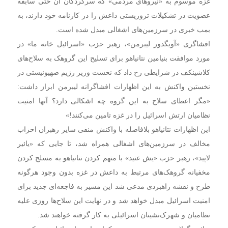
غزه موسوم به «نیروهای مردمی» که سرکردگان آن حتی سابقه
عضویت در تشکیلات تروریستی داعش را در کارنامه خود دارند، به
بمب خبری در سرزمین‌های اشغالی مبدل شده است.
افشاگری «آویگدور لیبرمن»، رهبر حزب «اسرائیل خانه ما» در
مورد موافقت بنیامین نتانیاهو برای تسلیح این گروهک به سلاح‌های
کلاشینکف در شرایطی رخ داد که نخست وزیر رژیم صهیونیستی در
نخستین واکنش به این اظهارات افشاگرانه لیبرمن ابراز داشت:
«مگر اعطای سلاح به این گروه چه اشکالی دارد؟ آنها امنیت
نظامیان ارتش اسرائیل را در غزه تامین می‌کنند!»
این اظهارات نتانیاهو بلافاصله با واکنش منفی سایر رهبران احزاب
مخالف در سرزمین‌های اشغالی همراه شد، تا جایی که «یائیر
لاپید»، رهبر حزب «یش عتید» با متهم کردن نتانیاهو به مسلح کردن
مخفیانه گروهک‌های مرتبط به داعش در غزه بدون وجود هرگونه
طرح و نقشه راهبردی مدعی شد این مسیر به فاجعه‌ای جدید برای
امنیت اسرائیل مبدل خواهد شد و در نهایت این سلاح‌ها روزی علیه
نظامیان و شهرک‌نشینان اسرائیلی به کار گرفته خواهند شد.