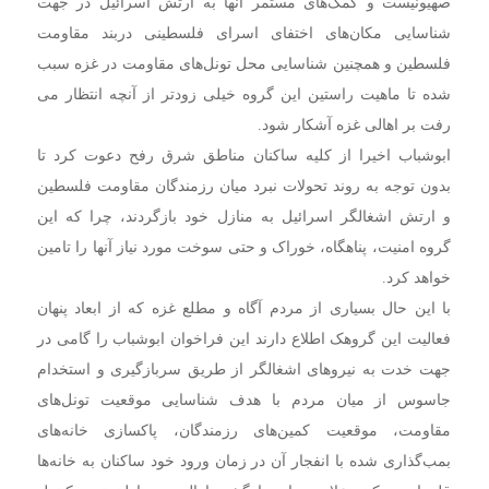
صهیونیست و کمک‌های مستمر آنها به ارتش اسرائیل در جهت
شناسایی مکان‌های اختفای اسرای فلسطینی دربند مقاومت
فلسطین و همچنین شناسایی محل تونل‌های مقاومت در غزه سبب
شده تا ماهیت راستین این گروه خیلی زودتر از آنچه انتظار می
‌رفت بر اهالی غزه آشکار شود.
ابوشباب اخیرا از کلیه ساکنان مناطق شرق رفح دعوت کرد تا
بدون توجه به روند تحولات نبرد میان رزمندگان مقاومت فلسطین
و ارتش اشغالگر اسرائیل به منازل خود بازگردند، چرا که این
گروه امنیت، پناهگاه، خوراک و حتی سوخت مورد نیاز آنها را تامین
خواهد کرد.
با این حال بسیاری از مردم آگاه و مطلع غزه که از ابعاد پنهان
فعالیت این گروهک اطلاع دارند این فراخوان ابوشباب را گامی در
جهت خدت به نیروهای اشغالگر از طریق سربازگیری و استخدام
جاسوس از میان مردم با هدف شناسایی موقعیت تونل‌های
مقاومت، موقعیت کمین‌های رزمندگان، پاکسازی خانه‌های
بمب‌گذاری شده با انفجار آن در زمان ورود خود ساکنان به خانه‌ها