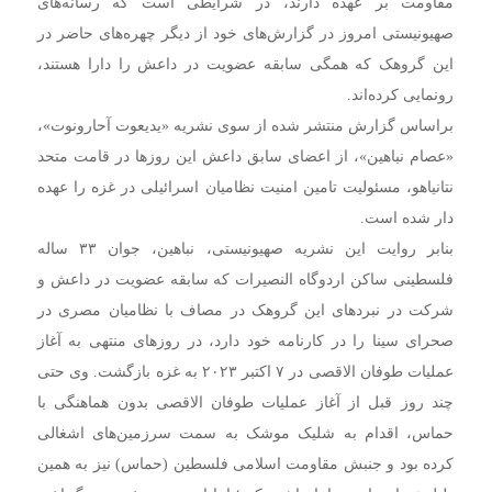
مقاومت بر عهده دارند، در شرایطی است که رسانه‌های
صهیونیستی امروز در گزارش‌های خود از دیگر چهره‌های حاضر در
این گروهک که همگی سابقه عضویت در داعش را دارا هستند،
رونمایی کرده‌اند.
براساس گزارش منتشر شده از سوی نشریه «یدیعوت آحارونوت»،
«عصام نباهین»، از اعضای سابق داعش این روزها در قامت متحد
نتانیاهو، مسئولیت تامین امنیت نظامیان اسرائیلی در غزه را عهده
دار شده است.
بنابر روایت این نشریه صهیونیستی، نباهین، جوان ۳۳ ساله
فلسطینی ساکن اردوگاه النصیرات که سابقه عضویت در داعش و
شرکت در نبردهای این گروهک در مصاف با نظامیان مصری در
صحرای سینا را در کارنامه خود دارد، در روزهای منتهی به آغاز
عملیات طوفان الاقصی در ۷ اکتبر ۲۰۲۳ به غزه بازگشت. وی حتی
چند روز قبل از آغاز عملیات طوفان الاقصی بدون هماهنگی با
حماس، اقدام به شلیک موشک به سمت سرزمین‌های اشغالی
کرده بود و جنبش مقاومت اسلامی فلسطین (حماس) نیز به همین